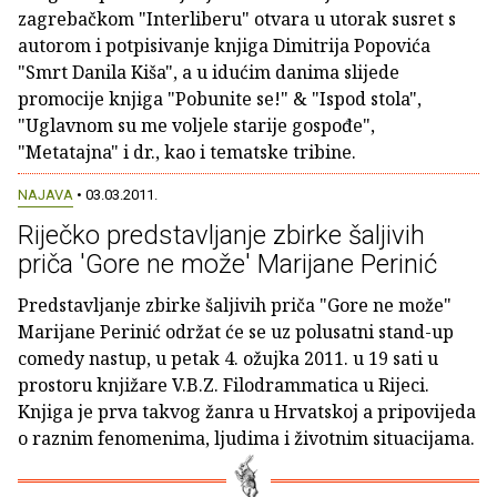
zagrebačkom "Interliberu" otvara u utorak susret s
autorom i potpisivanje knjiga Dimitrija Popovića
"Smrt Danila Kiša", a u idućim danima slijede
promocije knjiga "Pobunite se!" & "Ispod stola",
"Uglavnom su me voljele starije gospođe",
"Metatajna" i dr., kao i tematske tribine.
NAJAVA
• 03.03.2011.
Riječko predstavljanje zbirke šaljivih
priča 'Gore ne može' Marijane Perinić
Predstavljanje zbirke šaljivih priča "Gore ne može"
Marijane Perinić održat će se uz polusatni stand-up
comedy nastup, u petak 4. ožujka 2011. u 19 sati u
prostoru knjižare V.B.Z. Filodrammatica u Rijeci.
Knjiga je prva takvog žanra u Hrvatskoj a pripovijeda
o raznim fenomenima, ljudima i životnim situacijama.