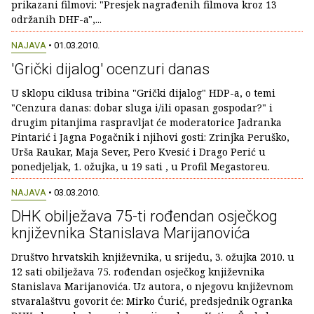
prikazani filmovi: "Presjek nagrađenih filmova kroz 13
održanih DHF-a",...
NAJAVA
• 01.03.2010.
'Grički dijalog' ocenzuri danas
U sklopu ciklusa tribina "Grički dijalog" HDP-a, o temi
"Cenzura danas: dobar sluga i/ili opasan gospodar?" i
drugim pitanjima raspravljat će moderatorice Jadranka
Pintarić i Jagna Pogačnik i njihovi gosti: Zrinjka Peruško,
Urša Raukar, Maja Sever, Pero Kvesić i Drago Perić u
ponedjeljak, 1. ožujka, u 19 sati , u Profil Megastoreu.
NAJAVA
• 03.03.2010.
DHK obilježava 75-ti rođendan osječkog
književnika Stanislava Marijanovića
Društvo hrvatskih književnika, u srijedu, 3. ožujka 2010. u
12 sati obilježava 75. rođendan osječkog književnika
Stanislava Marijanovića. Uz autora, o njegovu književnom
stvaralaštvu govorit će: Mirko Ćurić, predsjednik Ogranka