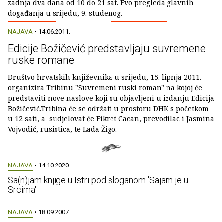
zadnja dva dana od 10 do 21 sat. Evo pregleda glavnih
događanja u srijedu, 9. studenog.
NAJAVA
• 14.06.2011.
Edicije Božičević predstavljaju suvremene
ruske romane
Društvo hrvatskih književnika u srijedu, 15. lipnja 2011.
organizira Tribinu "Suvremeni ruski roman" na kojoj će
predstaviti nove naslove koji su objavljeni u izdanju Edicija
Božičević.Tribina će se održati u prostoru DHK s početkom
u 12 sati, a sudjelovat će Fikret Cacan, prevodilac i Jasmina
Vojvodić, rusistica, te Lada Žigo.
NAJAVA
• 14.10.2020.
Sa(n)jam knjige u Istri pod sloganom 'Sajam je u
Srcima'
NAJAVA
• 18.09.2007.