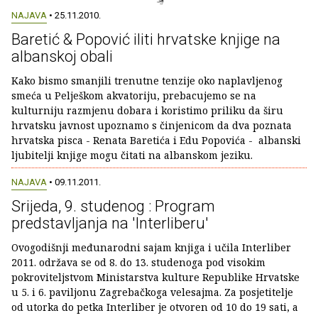
NAJAVA
• 25.11.2010.
Baretić & Popović iliti hrvatske knjige na
albanskoj obali
Kako bismo smanjili trenutne tenzije oko naplavljenog
smeća u Pelješkom akvatoriju, prebacujemo se na
kulturniju razmjenu dobara i koristimo priliku da širu
hrvatsku javnost upoznamo s činjenicom da dva poznata
hrvatska pisca - Renata Baretića i Edu Popovića - albanski
ljubitelji knjige mogu čitati na albanskom jeziku.
NAJAVA
• 09.11.2011.
Srijeda, 9. studenog : Program
predstavljanja na 'Interliberu'
Ovogodišnji međunarodni sajam knjiga i učila Interliber
2011. održava se od 8. do 13. studenoga pod visokim
pokroviteljstvom Ministarstva kulture Republike Hrvatske
u 5. i 6. paviljonu Zagrebačkoga velesajma. Za posjetitelje
od utorka do petka Interliber je otvoren od 10 do 19 sati, a