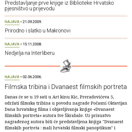
Predstavljanje prve knjige iz Biblioteke Hrvatsko
pjesništvo u prijevodu
NAJAVA
• 21.09.2009.
Prirodno i slatko u Makronovi
NAJAVA
• 15.11.2008.
Nedjelja na Interliberu
NAJAVA
• 02.06.2006.
Filmska tribina i Dvanaest filmskih portreta
Danas će se u 19 sati u Art kinu Kic, Preradovićeva 5,
održati filmska tribina u povodu nagrade Počasni Oktavijan
Dana hrvatskog filma i objavljivanja knjige «Dvanaest
filmskih portreta» autora Ive Škrabale. Uz prisustvo
nagrađenog autora biti će predstavljena knjiga "Dvanaest
filmskih portreta : mali hrvatski filmski panoptikum" i