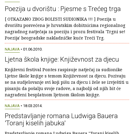
Poezija u dvorištu : Pjesme s Trećeg trga
[ OTKAZANO ZBOG BOLESTI SUDIONIKA !!! ] Poezija u
dvorištu posvećena je hrvatskim dobitnicima regionalnog
nagradnog natječaja za poeziju i prozu festivala 'Trgni se!
Poezija' beogradske nakladničke kuće Treći Trg.
NAJAVA
• 01.06.2010.
Ljetna škola knjige: Književnost za djecu
Književni festival Pontes raspisuje natječaj za sudionike
Ljetne škole knjige s temom Književnost za djecu. Pozivaju
se na sudjelovanje svi koji pišu za djecu i žele se izvještiti u
pisanju da pošalju svoje radove, a najbolji od njih bit će
nagrađeni besplatnom ljetnom školom knjige.
NAJAVA
• 18.03.2014.
Predstavljanje romana Ludwiga Bauera
'Toranj kiselih jabuka'
Predstavljanje romana Ludwiga Bauera "Toranj kiselih