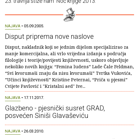
23. travnja stiže nam 'Noć knjige 2013.'
NAJAVA
• 05.09.2005.
Disput priprema nove naslove
Disput, nakladnik koji se jednim dijelom specijalizirao za
manje komercijalna, ali vrlo vrijedna izdanja s područja
filologije i teorije/povijesti književnosti, uskoro objavljuje
nekoliko novih knjiga: “Femina ludens” Lade Čale Feldman,
“Svi kvorumaši znaju da nisu kvorumaši” Tvrtka Vukovića,
”Učinci književnosti” Kristine Peternai, “Priča u pjesmi”
Cvijete Pavlović i "Kristalni aed" Ive...
NAJAVA
• 17.11.2017.
Glazbeno - pjesnički susret GRAD,
posvećen Siniši Glavaševiću
NAJAVA
• 26.03.2010.