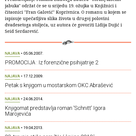
jabuka" održat će se u srijedu 19. ožujka u Knjižnici i
čitaonici "Fran Galović" Koprivnica. O romanu u kojem se
ispisuje upečatljiva slika života u drugoj polovini
dvadesetoga stoljeća, uz autora će govoriti Lidija Dujić i
Seid Serdarević.
NAJAVA
• 05.06.2007.
PROMOCIJA : Iz forenzične psihijatrije 2
NAJAVA
• 17.12.2009.
Petak s knjigom u mostarskom OKC Abrašević
NAJAVA
• 24.06.2014.
Knjigomat predstavlja roman 'Schnitt' Igora
Marojevića
NAJAVA
• 19.04.2013.