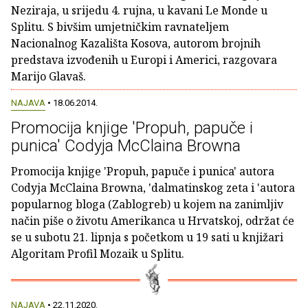
Neziraja, u srijedu 4. rujna, u kavani Le Monde u
Splitu. S bivšim umjetničkim ravnateljem
Nacionalnog Kazališta Kosova, autorom brojnih
predstava izvođenih u Europi i Americi, razgovara
Marijo Glavaš.
NAJAVA
• 18.06.2014.
Promocija knjige 'Propuh, papuče i
punica' Codyja McClaina Browna
Promocija knjige 'Propuh, papuče i punica' autora
Codyja McClaina Browna, 'dalmatinskog zeta i 'autora
popularnog bloga (Zablogreb) u kojem na zanimljiv
način piše o životu Amerikanca u Hrvatskoj, održat će
se u subotu 21. lipnja s početkom u 19 sati u knjižari
Algoritam Profil Mozaik u Splitu.
NAJAVA
• 22.11.2020.