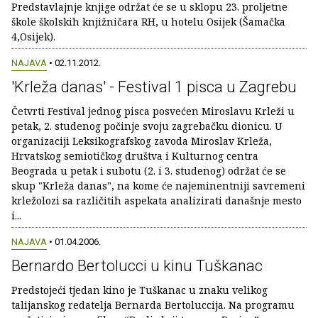
Predstavlajnje knjige održat će se u sklopu 23. proljetne
škole školskih knjižničara RH, u hotelu Osijek (Šamačka
4,Osijek).
NAJAVA
• 02.11.2012.
'Krleža danas' - Festival 1 pisca u Zagrebu
Četvrti Festival jednog pisca posvećen Miroslavu Krleži u
petak, 2. studenog počinje svoju zagrebačku dionicu. U
organizaciji Leksikografskog zavoda Miroslav Krleža,
Hrvatskog semiotičkog društva i Kulturnog centra
Beograda u petak i subotu (2. i 3. studenog) održat će se
skup "Krleža danas", na kome će najeminentniji savremeni
krležolozi sa različitih aspekata analizirati današnje mesto
i...
NAJAVA
• 01.04.2006.
Bernardo Bertolucci u kinu Tuškanac
Predstojeći tjedan kino je Tuškanac u znaku velikog
talijanskog redatelja Bernarda Bertoluccija. Na programu