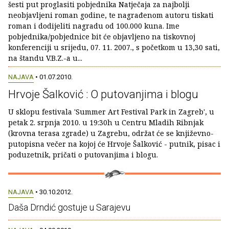
šesti put proglasiti pobjednika Natječaja za najbolji
neobjavljeni roman godine, te nagrađenom autoru tiskati
roman i dodijeliti nagradu od 100.000 kuna. Ime
pobjednika/pobjednice bit će objavljeno na tiskovnoj
konferenciji u srijedu, 07. 11. 2007., s početkom u 13,30 sati,
na štandu V.B.Z.-a u...
NAJAVA
• 01.07.2010.
Hrvoje Šalković : O putovanjima i blogu
U sklopu festivala 'Summer Art Festival Park in Zagreb', u
petak 2. srpnja 2010. u 19:30h u Centru Mladih Ribnjak
(krovna terasa zgrade) u Zagrebu, održat će se književno-
putopisna večer na kojoj će Hrvoje Šalković - putnik, pisac i
poduzetnik, pričati o putovanjima i blogu.
NAJAVA
• 30.10.2012.
Daša Drndić gostuje u Sarajevu