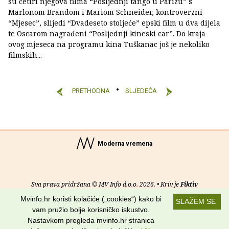
su četiri njegova filma “Posljednji tango u Parizu” s
Marlonom Brandom i Mariom Schneider, kontroverzni
“Mjesec”, slijedi “Dvadeseto stoljeće” epski film u dva dijela
te Oscarom nagrađeni “Posljednji kineski car”. Do kraja
ovog mjeseca na programu kina Tuškanac još je nekoliko
filmskih...
PRETHODNA
SLJEDEĆA
Moderna vremena
Sva prava pridržana © MV Info d.o.o. 2026. • Kriv je
Fiktiv
Mvinfo.hr koristi kolačiće („cookies“) kako bi
SLAŽEM SE
O nama
•
Pomoć
•
Uvjeti korištenja
•
RSS kanali
vam pružio bolje korisničko iskustvo.
Nastavkom pregleda mvinfo.hr stranica
Potraži nas na: