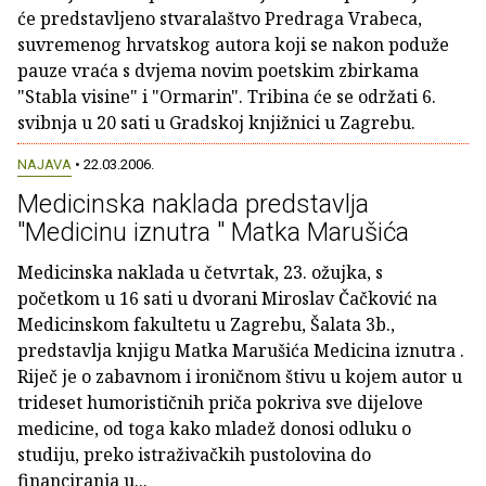
će predstavljeno stvaralaštvo Predraga Vrabeca,
suvremenog hrvatskog autora koji se nakon poduže
pauze vraća s dvjema novim poetskim zbirkama
"Stabla visine" i "Ormarin". Tribina će se održati 6.
svibnja u 20 sati u Gradskoj knjižnici u Zagrebu.
NAJAVA
• 22.03.2006.
Medicinska naklada predstavlja
"Medicinu iznutra " Matka Marušića
Medicinska naklada u četvrtak, 23. ožujka, s
početkom u 16 sati u dvorani Miroslav Čačković na
Medicinskom fakultetu u Zagrebu, Šalata 3b.,
predstavlja knjigu Matka Marušića Medicina iznutra .
Riječ je o zabavnom i ironičnom štivu u kojem autor u
trideset humorističnih priča pokriva sve dijelove
medicine, od toga kako mladež donosi odluku o
studiju, preko istraživačkih pustolovina do
financiranja u...