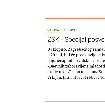
NAJAVA
• 07.05.2008.
ZSK - Specijal posve
U sklopu 5. Zagrebačkog sajma k
u 20 sati, biti će predstavljene 
najutjecajnijih hrvatskih spisate
«Dnevnik zaboravljene mladosti»
ostale te» i «Pismo u pismu». Su
Vrkljan, Jasna Horvat i Nives T