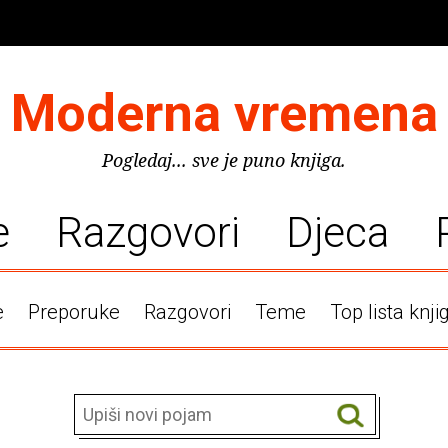
Moderna vremena
Pogledaj... sve je puno knjiga.
e
Razgovori
Djeca
e
Preporuke
Razgovori
Teme
Top lista knji