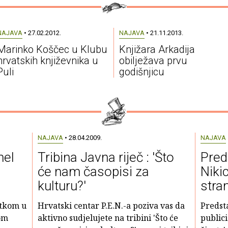
NAJAVA
• 27.02.2012.
NAJAVA
• 21.11.2013.
Marinko Koščec u Klubu
Knjižara Arkadija
hrvatskih književnika u
obilježava prvu
Puli
godišnjicu
NAJAVA
• 28.04.2009.
NAJAVA
nel
Tribina Javna riječ : 'Što
Pred
će nam časopisi za
Niki
kulturu?'
stran
etkom u
Hrvatski centar P.E.N.-a poziva vas da
Predsta
om
aktivno sudjelujete na tribini 'Što će
publici