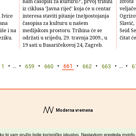
nam časopisi za kulturu?', prvoj tribini
života'
iz ciklusa 'Javna riječ' koja će u centar
veljače
 Ivice
interesa staviti pitanje (ne)postojanja
Ogrizov
jana
časopisa za kulturu u našem
Slavić,
še i na
medijskom prostoru. Tribina će se
Seid Se
ziku.
održati u srijedu, 29. travnja 2009., u
čitat ć
19 sati u Basaričekovoj 24, Zagreb.
1
…
659
660
661
662
663
…
6
Moderna vremena
Sva prava pridržana © MV Info d.o.o. 2026. • Kriv je
Fiktiv
kako bi vam pružio bolje korisničko iskustvo. Nastavkom pregleda mvinfo.