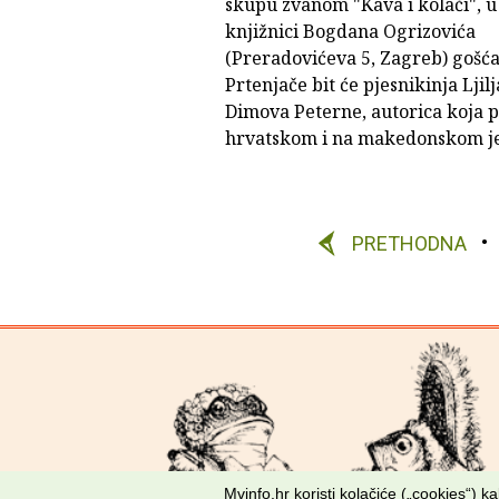
skupu zvanom "Kava i kolači", u
knjižnici Bogdana Ogrizovića
(Preradovićeva 5, Zagreb) gošća
Prtenjače bit će pjesnikinja Ljil
Dimova Peterne, autorica koja pi
hrvatskom i na makedonskom je
PRETHODNA
Mvinfo.hr koristi kolačiće („cookies“) 