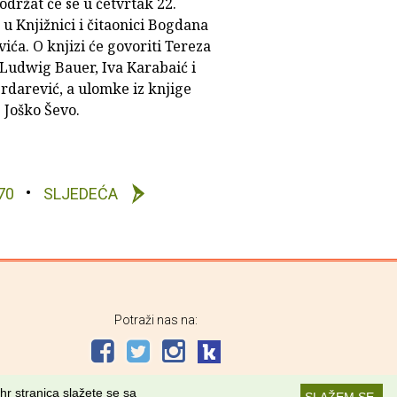
 održat će se u četvrtak 22.
 u Knjižnici i čitaonici Bogdana
ića. O knjizi će govoriti Tereza
 Ludwig Bauer, Iva Karabaić i
rdarević, a ulomke iz knjige
e Joško Ševo.
70
SLJEDEĆA
Potraži nas na:
hr stranica slažete se sa