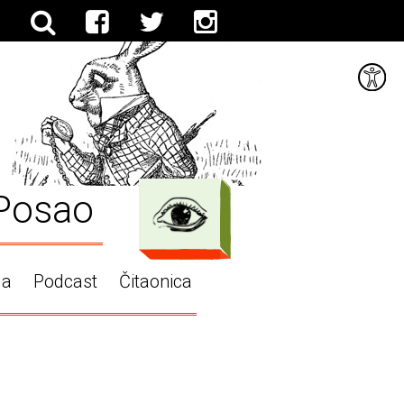
Posao
ga
Podcast
Čitaonica