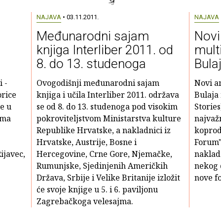
NAJAVA
• 03.11.2011.
NAJAVA
Međunarodni sajam
Novi
knjiga Interliber 2011. od
mult
8. do 13. studenoga
Bulaj
 -
Ovogodišnji međunarodni sajam
Novi a
orice
knjiga i učila Interliber 2011. održava
Bulaja
e u
se od 8. do 13. studenoga pod visokim
Stories
ama
pokroviteljstvom Ministarstva kulture
najvaž
Republike Hrvatske, a nakladnici iz
koprod
Hrvatske, Austrije, Bosne i
Forum"
ijavec,
Hercegovine, Crne Gore, Njemačke,
naklad
Rumunjske, Sjedinjenih Američkih
nekog d
Država, Srbije i Velike Britanije izložit
nove f
će svoje knjige u 5. i 6. paviljonu
Zagrebačkoga velesajma.