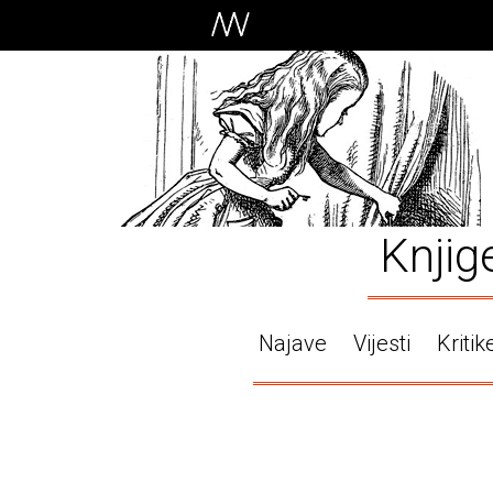
Knjig
Najave
Vijesti
Kritik