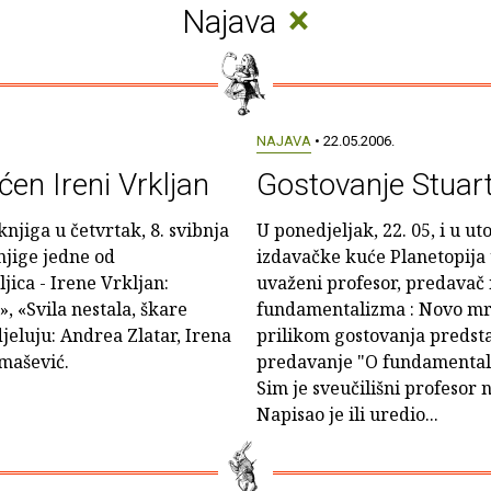
×
Najava
NAJAVA
• 22.05.2006.
ćen Ireni Vrkljan
Gostovanje Stuar
njiga u četvrtak, 8. svibnja
U ponedjeljak, 22. 05, i u uto
knjige jedne od
izdavačke kuće Planetopija 
ljica - Irene Vrkljan:
uvaženi profesor, predavač i
, «Svila nestala, škare
fundamentalizma : Novo mr
djeluju: Andrea Zlatar, Irena
prilikom gostovanja predstav
omašević.
predavanje "O fundamentali
Sim je sveučilišni profesor 
Napisao je ili uredio...