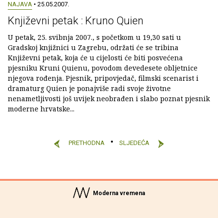
NAJAVA
• 25.05.2007.
Književni petak : Kruno Quien
U petak, 25. svibnja 2007., s početkom u 19,30 sati u
Gradskoj knjižnici u Zagrebu, održati će se tribina
Književni petak, koja će u cijelosti će biti posvećena
pjesniku Kruni Quienu, povodom devedesete obljetnice
njegova rođenja. Pjesnik, pripovjedač, filmski scenarist i
dramaturg Quien je ponajviše radi svoje životne
nenametljivosti još uvijek neobrađen i slabo poznat pjesnik
moderne hrvatske...
PRETHODNA
SLJEDEĆA
Moderna vremena