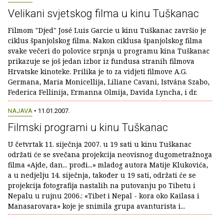
Velikani svjetskog filma u kinu Tuškanac
Filmom "Djed" José Luis Garcie u kinu Tuškanac završio je
ciklus španjolskog filma. Nakon ciklusa španjolskog filma
svake večeri do polovice srpnja u programu kina Tuškanac
prikazuje se još jedan izbor iz fundusa stranih filmova
Hrvatske kinoteke. Prilika je to za vidjeti filmove A.G.
Germana, Maria Monicellija, Liliane Cavani, Istvána Szabo,
Federica Fellinija, Ermanna Olmija, Davida Lyncha, i dr.
NAJAVA
• 11.01.2007.
Filmski programi u kinu Tuškanac
U četvrtak 11. siječnja 2007. u 19 sati u kinu Tuškanac
održati će se svečana projekcija neovisnog dugometražnoga
filma «Ajde, dan... prođi...» mladog autora Matije Klukovića,
a u nedjelju 14. siječnja, također u 19 sati, održati će se
projekcija fotografija nastalih na putovanju po Tibetu i
Nepalu u rujnu 2006.: «Tibet i Nepal - kora oko Kailasa i
Manasarovara» koje je snimila grupa avanturista i...