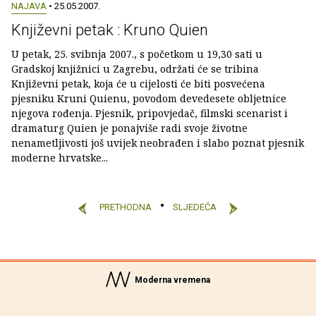
NAJAVA
• 25.05.2007.
Književni petak : Kruno Quien
U petak, 25. svibnja 2007., s početkom u 19,30 sati u
Gradskoj knjižnici u Zagrebu, održati će se tribina
Književni petak, koja će u cijelosti će biti posvećena
pjesniku Kruni Quienu, povodom devedesete obljetnice
njegova rođenja. Pjesnik, pripovjedač, filmski scenarist i
dramaturg Quien je ponajviše radi svoje životne
nenametljivosti još uvijek neobrađen i slabo poznat pjesnik
moderne hrvatske...
PRETHODNA
SLJEDEĆA
Moderna vremena