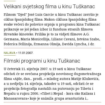
Velikani svjetskog filma u kinu Tuškanac
Filmom "Djed" José Luis Garcie u kinu Tuškanac završio je
ciklus španjolskog filma. Nakon ciklusa španjolskog filma
svake večeri do polovice srpnja u programu kina Tuškanac
prikazuje se još jedan izbor iz fundusa stranih filmova
Hrvatske kinoteke. Prilika je to za vidjeti filmove A.G.
Germana, Maria Monicellija, Liliane Cavani, Istvána Szabo,
Federica Fellinija, Ermanna Olmija, Davida Lyncha, i dr.
NAJAVA
• 11.01.2007.
Filmski programi u kinu Tuškanac
U četvrtak 11. siječnja 2007. u 19 sati u kinu Tuškanac
održati će se svečana projekcija neovisnog dugometražnoga
filma «Ajde, dan... prođi...» mladog autora Matije Klukovića,
a u nedjelju 14. siječnja, također u 19 sati, održati će se
projekcija fotografija nastalih na putovanju po Tibetu i
Nepalu u rujnu 2006.: «Tibet i Nepal - kora oko Kailasa i
Manasarovara» koje je snimila grupa avanturista i...