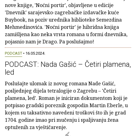
nove knjige, 'Noćni portir', objavljene u edicije
'Dnevnik' sarajevsko-zagrebačke izdavačke kuće
Buybook, na poziv urednika biblioteke Semezdina
Mehmedinovića. 'Noćni portir' je hibridna knjiga
zamišljena kao neka vrsta romana u formi dnevnika,
pojasnio nam je Drago. Pa poslušajmo!
PODCAST
• 16.05.2024.
PODCAST: Nada Gašić – Četiri plamena,
led
Poslušajte ulomak iz novog romana Nade Gašić,
posljednjeg dijela tetralogije o Zagrebu – 'Četiri
plamena, led'. Roman je iniciran dokumentom koji je
potpisao gradski poreznik gospodin Martin Eberle, u
kojem su taksativno navedeni troškovi što ih je grad
1704. godine imao pri mučenju i spaljivanju žena
optuženih za vještičarenje.