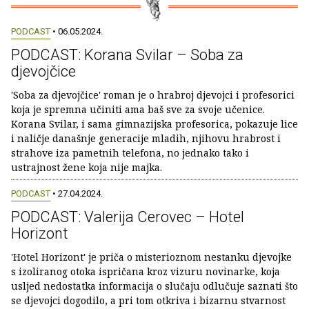
PODCAST
• 06.05.2024.
PODCAST: Korana Svilar – Soba za
djevojčice
'Soba za djevojčice' roman je o hrabroj djevojci i profesorici
koja je spremna učiniti ama baš sve za svoje učenice.
Korana Svilar, i sama gimnazijska profesorica, pokazuje lice
i naličje današnje generacije mladih, njihovu hrabrost i
strahove iza pametnih telefona, no jednako tako i
ustrajnost žene koja nije majka.
PODCAST
• 27.04.2024.
PODCAST: Valerija Cerovec – Hotel
Horizont
'Hotel Horizont' je priča o misterioznom nestanku djevojke
s izoliranog otoka ispričana kroz vizuru novinarke, koja
usljed nedostatka informacija o slučaju odlučuje saznati što
se djevojci dogodilo, a pri tom otkriva i bizarnu stvarnost