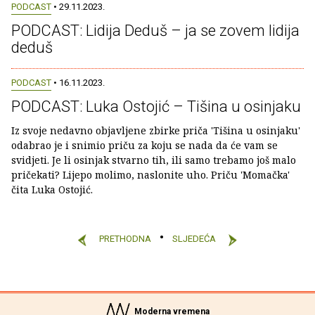
PODCAST
• 29.11.2023.
PODCAST: Lidija Deduš – ja se zovem lidija
deduš
PODCAST
• 16.11.2023.
PODCAST: Luka Ostojić – Tišina u osinjaku
Iz svoje nedavno objavljene zbirke priča 'Tišina u osinjaku'
odabrao je i snimio priču za koju se nada da će vam se
svidjeti. Je li osinjak stvarno tih, ili samo trebamo još malo
pričekati? Lijepo molimo, naslonite uho. Priču 'Momačka'
čita Luka Ostojić.
PRETHODNA
SLJEDEĆA
Moderna vremena