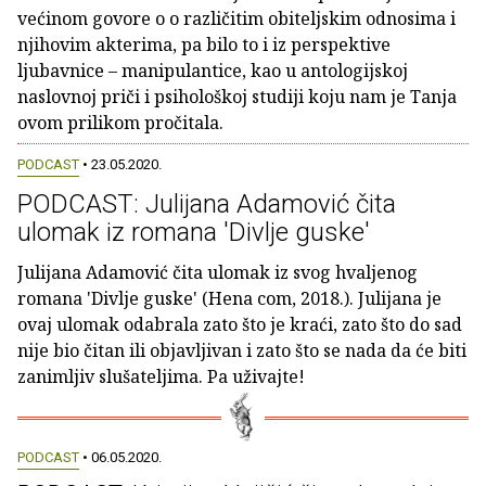
većinom govore o o različitim obiteljskim odnosima i
njihovim akterima, pa bilo to i iz perspektive
ljubavnice – manipulantice, kao u antologijskoj
naslovnoj priči i psihološkoj studiji koju nam je Tanja
ovom prilikom pročitala.
PODCAST
• 23.05.2020.
PODCAST: Julijana Adamović čita
ulomak iz romana 'Divlje guske'
Julijana Adamović čita ulomak iz svog hvaljenog
romana 'Divlje guske' (Hena com, 2018.). Julijana je
ovaj ulomak odabrala zato što je kraći, zato što do sad
nije bio čitan ili objavljivan i zato što se nada da će biti
zanimljiv slušateljima. Pa uživajte!
PODCAST
• 06.05.2020.