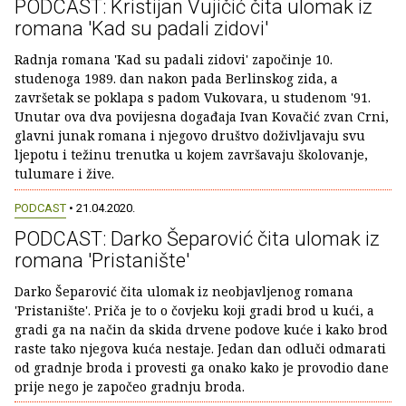
PODCAST: Kristijan Vujičić čita ulomak iz
romana 'Kad su padali zidovi'
Radnja romana 'Kad su padali zidovi' započinje 10.
studenoga 1989. dan nakon pada Berlinskog zida, a
završetak se poklapa s padom Vukovara, u studenom '91.
Unutar ova dva povijesna događaja Ivan Kovačić zvan Crni,
glavni junak romana i njegovo društvo doživljavaju svu
ljepotu i težinu trenutka u kojem završavaju školovanje,
tulumare i žive.
PODCAST
• 21.04.2020.
PODCAST: Darko Šeparović čita ulomak iz
romana 'Pristanište'
Darko Šeparović čita ulomak iz neobjavljenog romana
'Pristanište'. Priča je to o čovjeku koji gradi brod u kući, a
gradi ga na način da skida drvene podove kuće i kako brod
raste tako njegova kuća nestaje. Jedan dan odluči odmarati
od gradnje broda i provesti ga onako kako je provodio dane
prije nego je započeo gradnju broda.