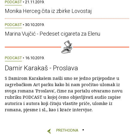
PODCAST
• 21.11.2019.
Monika Herceg čita iz zbirke Lovostaj
PODCAST
• 30.10.2019.
Marina Vujčić - Pedeset cigareta za Elenu
PODCAST
• 16.10.2019.
Damir Karakaš - Proslava
S Damirom Karakašem našli smo se jedno prijepodne u
zagrebačkom Art parku kako bi nam pročitao ulomak iz
svoga romana 'Proslava', čime na portalu otvaramo novu
rubriku PODCAST u kojoj ćemo objavljivati audio zapise
autorica i autora koji čitaju vlastite priče, ulomke iz
romana, pjesme i sl., kao i kraće intervjue.
PRETHODNA