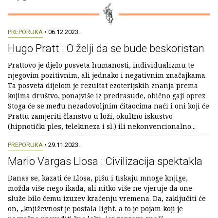
PREPORUKA
• 06.12.2023.
Hugo Pratt : O želji da se bude beskoristan
Prattovo je djelo posveta humanosti, individualizmu te
njegovim pozitivnim, ali jednako i negativnim značajkama.
Ta posveta dijelom je rezultat ezoterijskih znanja prema
kojima društvo, ponajviše iz predrasude, obično gaji oprez.
Stoga će se među nezadovoljnim čitaocima naći i oni koji će
Prattu zamjeriti članstvo u loži, okultno iskustvo
(hipnotički ples, telekineza i sl.) ili nekonvencionalno...
PREPORUKA
• 29.11.2023.
Mario Vargas Llosa : Civilizacija spektakla
Danas se, kazati će Llosa, pišu i tiskaju mnoge knjige,
možda više nego ikada, ali nitko više ne vjeruje da one
služe bilo čemu izuzev kraćenju vremena. Da, zaključiti će
on, „književnost je postala light, a to je pojam koji je