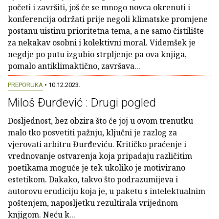
početi i završiti, još će se mnogo novca okrenuti i
konferencija održati prije negoli klimatske promjene
postanu uistinu prioritetna tema, a ne samo čistilište
za nekakav osobni i kolektivni moral. Videmšek je
negdje po putu izgubio strpljenje pa ova knjiga,
pomalo antiklimaktično, završava...
PREPORUKA
• 10.12.2023.
Miloš Đurđević : Drugi pogled
Dosljednost, bez obzira što će joj u ovom trenutku
malo tko posvetiti pažnju, ključni je razlog za
vjerovati arbitru Đurđeviću. Kritičko praćenje i
vrednovanje ostvarenja koja pripadaju različitim
poetikama moguće je tek ukoliko je motivirano
estetikom. Dakako, takvo što podrazumijeva i
autorovu erudiciju koja je, u paketu s intelektualnim
poštenjem, naposljetku rezultirala vrijednom
knjigom. Neću k...