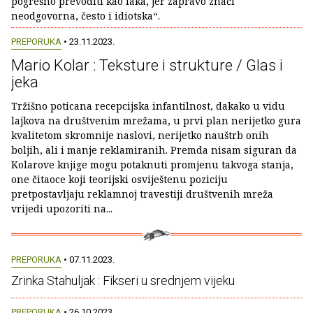
pogrešno prevoditi kao laka, jer zapravo znači
neodgovorna, često i idiotska“.
PREPORUKA
• 23.11.2023.
Mario Kolar : Teksture i strukture / Glas i
jeka
Tržišno poticana recepcijska infantilnost, dakako u vidu
lajkova na društvenim mrežama, u prvi plan nerijetko gura
kvalitetom skromnije naslovi, nerijetko nauštrb onih
boljih, ali i manje reklamiranih. Premda nisam siguran da
Kolarove knjige mogu potaknuti promjenu takvoga stanja,
one čitaoce koji teorijski osviještenu poziciju
pretpostavljaju reklamnoj travestiji društvenih mreža
vrijedi upozoriti na...
PREPORUKA
• 07.11.2023.
Zrinka Stahuljak : Fikseri u srednjem vijeku
PREPORUKA
• 26.10.2023.