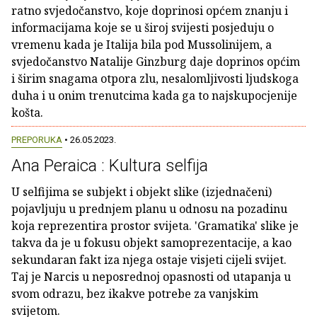
ratno svjedočanstvo, koje doprinosi općem znanju i
informacijama koje se u široj svijesti posjeduju o
vremenu kada je Italija bila pod Mussolinijem, a
svjedočanstvo Natalije Ginzburg daje doprinos općim
i širim snagama otpora zlu, nesalomljivosti ljudskoga
duha i u onim trenutcima kada ga to najskupocjenije
košta.
PREPORUKA
• 26.05.2023.
Ana Peraica : Kultura selfija
U selfijima se subjekt i objekt slike (izjednačeni)
pojavljuju u prednjem planu u odnosu na pozadinu
koja reprezentira prostor svijeta. 'Gramatika' slike je
takva da je u fokusu objekt samoprezentacije, a kao
sekundaran fakt iza njega ostaje visjeti cijeli svijet.
Taj je Narcis u neposrednoj opasnosti od utapanja u
svom odrazu, bez ikakve potrebe za vanjskim
svijetom.