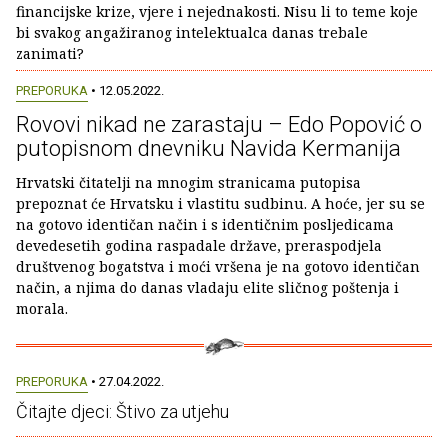
financijske krize, vjere i nejednakosti. Nisu li to teme koje
bi svakog angažiranog intelektualca danas trebale
zanimati?
PREPORUKA
• 12.05.2022.
Rovovi nikad ne zarastaju – Edo Popović o
putopisnom dnevniku Navida Kermanija
Hrvatski čitatelji na mnogim stranicama putopisa
prepoznat će Hrvatsku i vlastitu sudbinu. A hoće, jer su se
na gotovo identičan način i s identičnim posljedicama
devedesetih godina raspadale države, preraspodjela
društvenog bogatstva i moći vršena je na gotovo identičan
način, a njima do danas vladaju elite sličnog poštenja i
morala.
PREPORUKA
• 27.04.2022.
Čitajte djeci: Štivo za utjehu