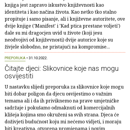
knjiga jest zapravo iskustvo književnosti kao
identiteta i kao načina života. Kao netko tko stalno
propituje i samo pisanje, ali i književne autoritete, ove
dvije knjige ('Manifest' i 'Kad ptica prestane voljeti')
dale su mi dragocjen uvid u živote (koji jesu
neodvojivi od književnosti) dvije autorice koje su
živjele slobodno, ne pristajući na kompromise...
PREPORUKA
• 31.10.2022.
Čitajte djeci: Slikovnice koje nas mogu
osvijestiti
U nastavku slijedi preporuka za slikovnice koje mogu
biti dobar poligon da djecu osvijestimo o važnim
temama ali i da ih priviknemo na prave umjetničke
sadržaje i pokušamo odmaknuti od komercijalnih
klišeja kojima smo okruženi sa svih strana. Djeca će
doživjeti budućnost koju mi nećemo vidjeti, i moraju
biti kreativna, otvorena promjenama i novim