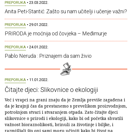
PREPORUKA
• 23.03.2022.
Anita Peti-Stantić: Zašto su nam učitelji i učenje važni?
PREPORUKA
• 29.01.2022.
PRIRODA je moćnija od čovjeka – Međimurje
PREPORUKA
• 24.01.2022.
Pablo Neruda : Priznajem da sam živio
PREPORUKA
• 11.01.2022.
Čitajte djeci: Slikovnice o ekologiji
Već i vrapci na grani znaju da je Zemlja previše zagađena i
da je krajnji čas da prestanemo s prevelikom proizvodnjom,
potrošnjom stvari i stvaranjem otpada. Zato čitajte djeci
slikovnice o prirodi i ekologiji, kako bi od početka shvatili
važnost bioraznolikosti, brinuli za životinje i biljke, i
razmišljali što oni sami mogu učiniti kako bi život na