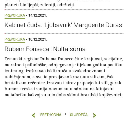
planeti bio ljepši, zeleniji, održiviji.
PREPORUKA
• 14.12.2021.
Kabinet čuda: 'Ljubavnik' Marguerite Duras
PREPORUKA
• 10.12.2021.
Rubem Fonseca : Nulta suma
Tematski registar Rubema Fonsece čine krajnosti, socijalne,
moralne i psihološke, odnjegovao je tijekom godina poetiku
iznimnog, izoštravao iskliznuća u svakodnevnom i
uobičajenom, a sve to prosijavao kroz naturalizam, čak
brutalizam rečenice. Izravan i sirov pripovjedni stil, gorak
humor i reska ironija novum su u odnosu na kitnjastu
metaforiku kakvoj su u to doba skloni brazilski književnici.
PRETHODNA
SLJEDEĆA