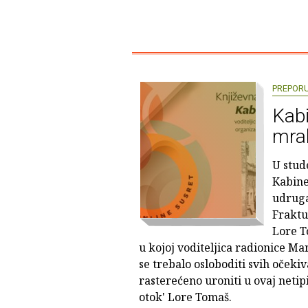
PREPOR
Kabi
mra
U stud
Kabine
udruga
Fraktu
Lore T
u kojoj voditeljica radionice Mar
se trebalo osloboditi svih očeki
rasterećeno uroniti u ovaj netip
otok' Lore Tomaš.