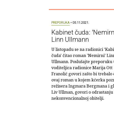
PREPORUKA
• 05.11.2021.
Kabinet čuda: 'Nemirn
Linn Ullmann
U listopadu se na radionici 'Kab
čuda' čitao roman 'Nemirni' Lin
Ullmann. Poslušajte preporuku 
voditeljica radionice Marija Ott
Franolić govori zašto bi trebalo č
ovaj roman u kojem kćerka poz
režisera Ingmara Bergmana i g
Liv Ullman, govori o odrastanju 
nekonvencionalnoj obitelji.