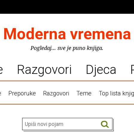
Moderna vremena
Pogledaj... sve je puno knjiga.
e
Razgovori
Djeca
e
Preporuke
Razgovori
Teme
Top lista knji