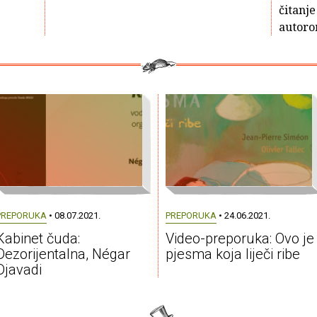
čitanje
autoro
PREPORUKA
• 08.07.2021.
PREPORUKA
• 24.06.2021.
Kabinet čuda:
Video-preporuka: Ovo je
Dezorijentalna, Négar
pjesma koja liječi ribe
Djavadi