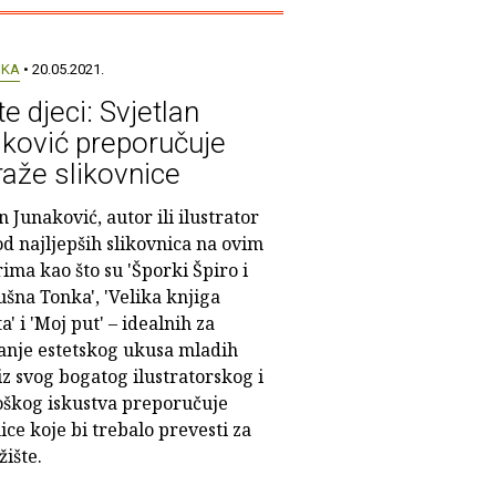
UKA
• 20.05.2021.
te djeci: Svjetlan
ković preporučuje
raže slikovnice
n Junaković, autor ili ilustrator
d najljepših slikovnica na ovim
ima kao što su 'Šporki Špiro i
šna Tonka', 'Velika knjiga
a' i 'Moj put' – idealnih za
anje estetskog ukusa mladih
 iz svog bogatog ilustratorskog i
škog iskustva preporučuje
ice koje bi trebalo prevesti za
žište.