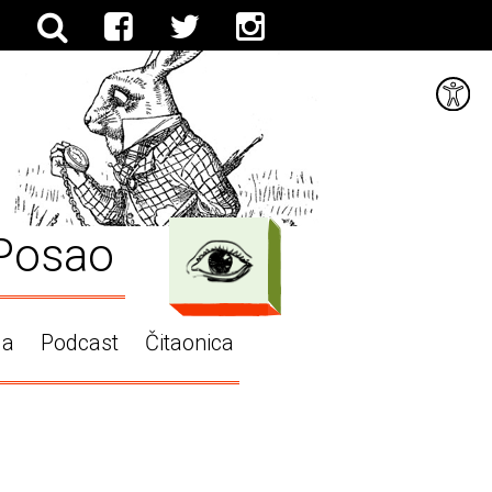
Posao
ga
Podcast
Čitaonica