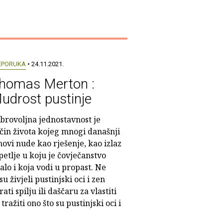
EPORUKA
• 24.11.2021.
homas Merton :
udrost pustinje
brovoljna jednostavnost je
čin života kojeg mnogi današnji
ovi nude kao rješenje, kao izlaz
 petlje u koju je čovječanstvo
alo i koja vodi u propast. Ne
 živjeli pustinjski oci i zen
i spilju ili daščaru za vlastiti
ražiti ono što su pustinjski oci i