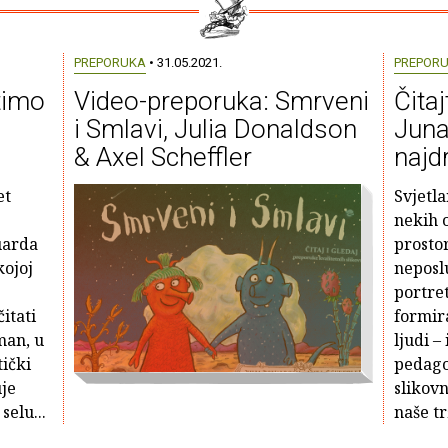
PREPORUKA
• 31.05.2021.
PREPOR
timo
Video-preporuka: Smrveni
Čitaj
i Smlavi, Julia Donaldson
Juna
& Axel Scheffler
najd
et
Svjetla
nekih o
uarda
prostor
kojoj
neposlu
portret
itati
formir
man, u
ljudi –
tički
pedago
uje
slikovn
selu...
naše tr