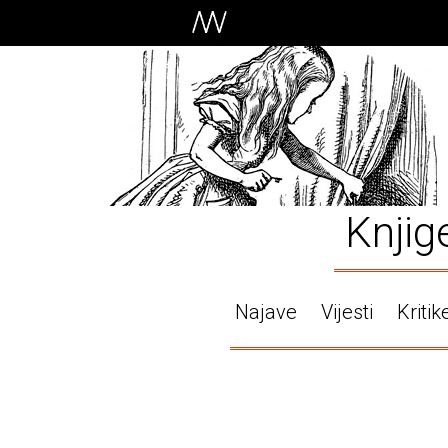
Knjig
Najave
Vijesti
Kritik