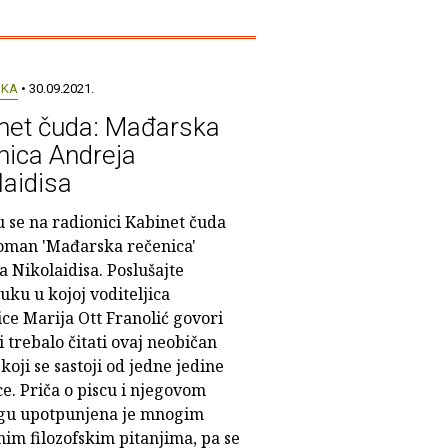
UKA
• 30.09.2021.
net čuda: Mađarska
nica Andreja
laidisa
u se na radionici Kabinet čuda
roman 'Mađarska rečenica'
 Nikolaidisa. Poslušajte
ku u kojoj voditeljica
ce Marija Ott Franolić govori
i trebalo čitati ovaj neobičan
oji se sastoji od jedne jedine
e. Priča o piscu i njegovom
egu upotpunjena je mnogim
im filozofskim pitanjima, pa se