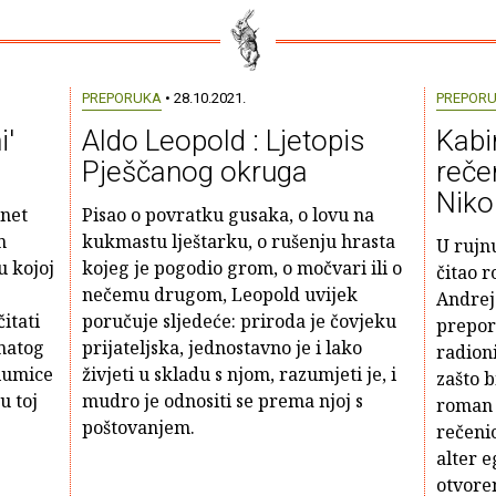
PREPORUKA
• 28.10.2021.
PREPOR
i'
Aldo Leopold : Ljetopis
Kabi
Pješčanog okruga
reče
Niko
inet
Pisao o povratku gusaka, o lovu na
n
kukmastu lještarku, o rušenju hrasta
U rujn
u kojoj
kojeg je pogodio grom, o močvari ili o
čitao 
nečemu drugom, Leopold uvijek
Andreja
itati
poručuje sljedeće: priroda je čovjeku
preporu
natog
prijateljska, jednostavno je i lako
radioni
lumice
živjeti u skladu s njom, razumjeti je, i
zašto b
u toj
mudro je odnositi se prema njoj s
roman k
poštovanjem.
rečenic
alter 
otvoren