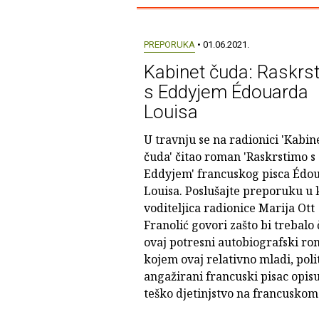
PREPORUKA
• 01.06.2021.
Kabinet čuda: Raskrs
s Eddyjem Édouarda
Louisa
U travnju se na radionici 'Kabin
čuda' čitao roman 'Raskrstimo s
Eddyjem' francuskog pisca Édo
Louisa. Poslušajte preporuku u 
voditeljica radionice Marija Ott
Franolić govori zašto bi trebalo č
ovaj potresni autobiografski ro
kojem ovaj relativno mladi, poli
angažirani francuski pisac opis
teško djetinjstvo na francuskom 