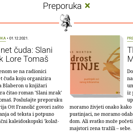
×
Preporuka
UKA
• 01.12.2021.
PR
net čuda: Slani
T
k Lore Tomaš
M
enom se na radionici
Do
t čuda koju organizira
na
 Blaberon u knjižari
um
ra čitao roman 'Slani mrak'
iz
omaš. Poslušajte preporuku
up
ija Ott Franolić govori zašto
moramo živjeti onako kako su
vanja od teksta i potpuno
pustinjaci, ne moramo odabrat
ični kaleidoskopski 'kolaž-
dom. Ali svatko može početi t
majstori zena tražili – sebe.