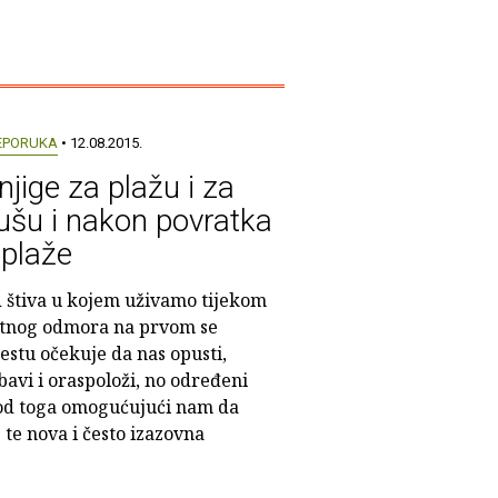
EPORUKA
• 12.08.2015.
njige za plažu i za
ušu i nakon povratka
 plaže
 štiva u kojem uživamo tijekom
etnog odmora na prvom se
estu očekuje da nas opusti,
bavi i oraspoloži, no određeni
e od toga omogućujući nam da
te nova i često izazovna