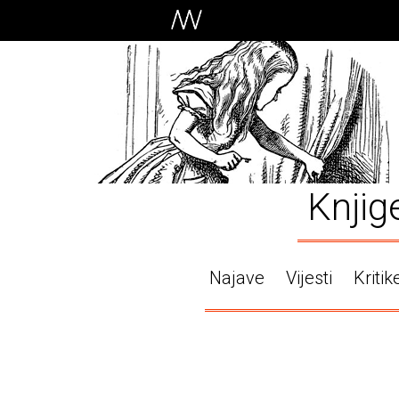
Knjig
Najave
Vijesti
Kritik