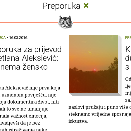
×
Preporuka
UKA
• 16.03.2016.
PR
oruka za prijevod
K
etlana Aleksievič:
d
t nema žensko
s
Od
lj
na Aleksievič nije prva koja
mj
i usmenom poviješću, nije
za
oja dokumentira život, niti
naslovi pružaju i puno viš
 ali to sve ne umanjuje
steknemo vrijedne spoznaje 
znala važnost emocija,
iskustva.
uvidjevši da je bez
nih istraživanja neke