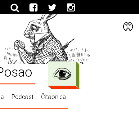
Posao
ga
Podcast
Čitaonica