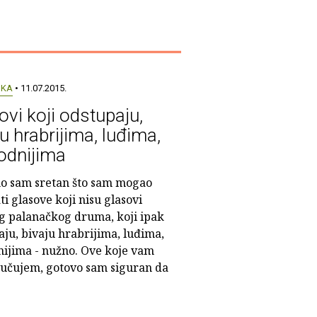
UKA
• 11.07.2015.
ovi koji odstupaju,
u hrabrijima, luđima,
odnijima
o sam sretan što sam mogao
i glasove koji nisu glasovi
g palanačkog druma, koji ipak
ju, bivaju hrabrijima, luđima,
nijima - nužno. Ove koje vam
učujem, gotovo sam siguran da
.