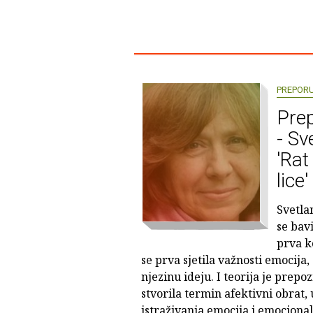
PREPOR
Prep
- Sv
'Ra
lice'
Svetla
se bav
prva k
se prva sjetila važnosti emocija,
njezinu ideju. I teorija je prepo
stvorila termin afektivni obrat, 
istraživanja emocija i emocional