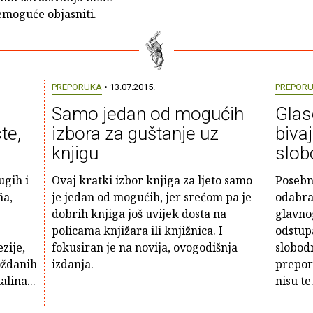
moguće objasniti.
PREPORUKA
• 13.07.2015.
PREPOR
Samo jedan od mogućih
Glas
te,
izbora za guštanje uz
bivaj
knjigu
slob
ugih i
Ovaj kratki izbor knjiga za ljeto samo
Posebn
ña,
je jedan od mogućih, jer srećom pa je
odabrat
dobrih knjiga još uvijek dosta na
glavno
policama knjižara ili knjižnica. I
odstupa
zije,
fokusiran je na novija, ovogodišnja
slobod
oždanih
izdanja.
prepor
lina...
nisu te