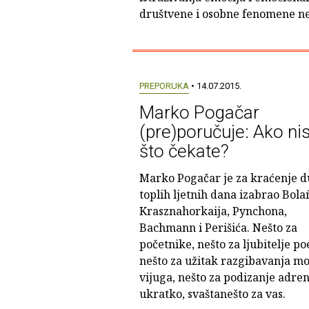
društvene i osobne fenomene ne
PREPORUKA
• 14.07.2015.
Marko Pogačar
(pre)poručuje: Ako nis
što čekate?
Marko Pogačar je za kraćenje d
toplih ljetnih dana izabrao Bola
Krasznahorkaija, Pynchona,
Bachmann i Perišića. Nešto za
početnike, nešto za ljubitelje poe
nešto za užitak razgibavanja m
vijuga, nešto za podizanje adrena
ukratko, svaštanešto za vas.