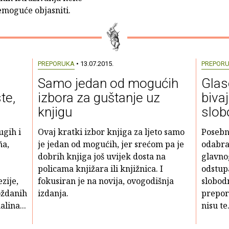
moguće objasniti.
PREPORUKA
• 13.07.2015.
PREPOR
Samo jedan od mogućih
Glas
te,
izbora za guštanje uz
bivaj
knjigu
slob
ugih i
Ovaj kratki izbor knjiga za ljeto samo
Posebn
ña,
je jedan od mogućih, jer srećom pa je
odabrat
dobrih knjiga još uvijek dosta na
glavno
policama knjižara ili knjižnica. I
odstupa
zije,
fokusiran je na novija, ovogodišnja
slobod
oždanih
izdanja.
prepor
lina...
nisu te