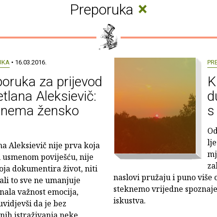
×
Preporuka
UKA
• 16.03.2016.
PR
oruka za prijevod
K
etlana Aleksievič:
d
t nema žensko
s
Od
lj
na Aleksievič nije prva koja
mj
i usmenom poviješću, nije
za
oja dokumentira život, niti
naslovi pružaju i puno viš
 ali to sve ne umanjuje
steknemo vrijedne spoznaje 
znala važnost emocija,
iskustva.
uvidjevši da je bez
nih istraživanja neke