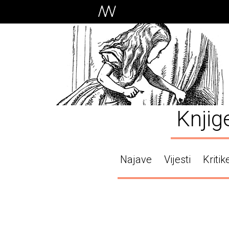
Knjig
Najave
Vijesti
Kritik