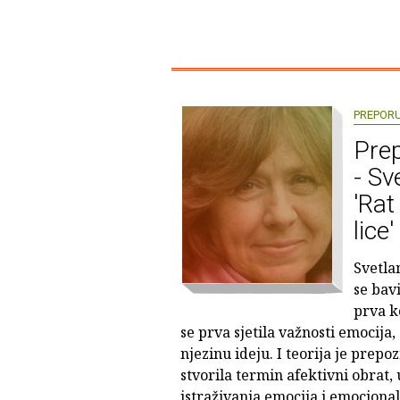
PREPOR
Prep
- Sv
'Ra
lice'
Svetla
se bav
prva k
se prva sjetila važnosti emocija,
njezinu ideju. I teorija je prepo
stvorila termin afektivni obrat, 
istraživanja emocija i emocional