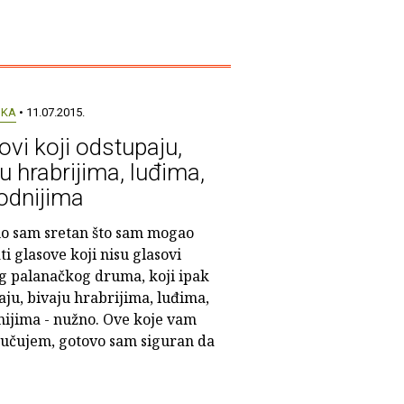
UKA
• 11.07.2015.
ovi koji odstupaju,
u hrabrijima, luđima,
odnijima
o sam sretan što sam mogao
i glasove koji nisu glasovi
g palanačkog druma, koji ipak
ju, bivaju hrabrijima, luđima,
nijima - nužno. Ove koje vam
učujem, gotovo sam siguran da
.