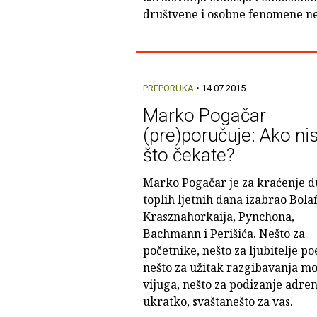
društvene i osobne fenomene ne
PREPORUKA
• 14.07.2015.
Marko Pogačar
(pre)poručuje: Ako nis
što čekate?
Marko Pogačar je za kraćenje d
toplih ljetnih dana izabrao Bola
Krasznahorkaija, Pynchona,
Bachmann i Perišića. Nešto za
početnike, nešto za ljubitelje poe
nešto za užitak razgibavanja m
vijuga, nešto za podizanje adrena
ukratko, svaštanešto za vas.