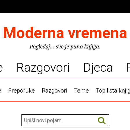
Moderna vremena
Pogledaj... sve je puno knjiga.
e
Razgovori
Djeca
e
Preporuke
Razgovori
Teme
Top lista knji