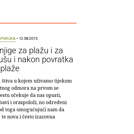
EPORUKA
• 12.08.2015.
njige za plažu i za
ušu i nakon povratka
 plaže
 štiva u kojem uživamo tijekom
etnog odmora na prvom se
estu očekuje da nas opusti,
bavi i oraspoloži, no određeni
e od toga omogućujući nam da
te nova i često izazovna