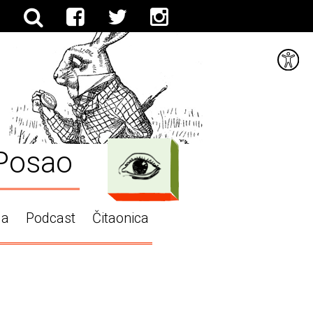
Posao
ga
Podcast
Čitaonica