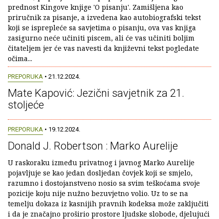
prednost Kingove knjige 'O pisanju'. Zamišljena kao
priručnik za pisanje, a izvedena kao autobiografski tekst
koji se isprepleće sa savjetima o pisanju, ova vas knjiga
zasigurno neće učiniti piscem, ali će vas učiniti boljim
čitateljem jer će vas navesti da književni tekst pogledate
očima...
PREPORUKA
• 21.12.2024.
Mate Kapović: Jezični savjetnik za 21.
stoljeće
PREPORUKA
• 19.12.2024.
Donald J. Robertson : Marko Aurelije
U raskoraku između privatnog i javnog Marko Aurelije
pojavljuje se kao jedan dosljedan čovjek koji se smjelo,
razumno i dostojanstveno nosio sa svim teškoćama svoje
pozicije koju nije nužno bezuvjetno volio. Uz to se na
temelju dokaza iz kasnijih pravnih kodeksa može zaključiti
i da je značajno proširio prostore ljudske slobode, djelujući