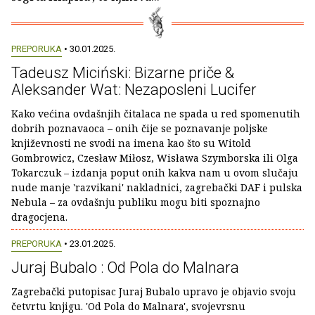
PREPORUKA
• 30.01.2025.
Tadeusz Miciński: Bizarne priče &
Aleksander Wat: Nezaposleni Lucifer
Kako većina ovdašnjih čitalaca ne spada u red spomenutih
dobrih poznavaoca – onih čije se poznavanje poljske
književnosti ne svodi na imena kao što su Witold
Gombrowicz, Czesław Miłosz, Wisława Szymborska ili Olga
Tokarczuk – izdanja poput onih kakva nam u ovom slučaju
nude manje 'razvikani' nakladnici, zagrebački DAF i pulska
Nebula – za ovdašnju publiku mogu biti spoznajno
dragocjena.
PREPORUKA
• 23.01.2025.
Juraj Bubalo : Od Pola do Malnara
Zagrebački putopisac Juraj Bubalo upravo je objavio svoju
četvrtu knjigu. 'Od Pola do Malnara', svojevrsnu