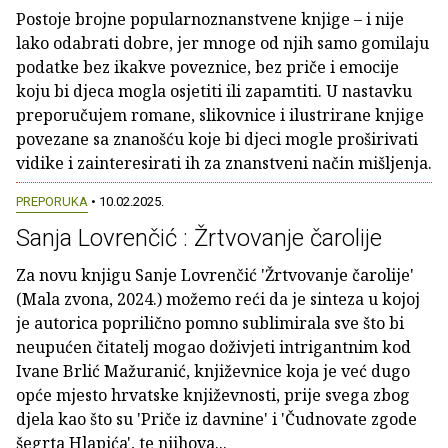
Postoje brojne popularnoznanstvene knjige – i nije
lako odabrati dobre, jer mnoge od njih samo gomilaju
podatke bez ikakve poveznice, bez priče i emocije
koju bi djeca mogla osjetiti ili zapamtiti. U nastavku
preporučujem romane, slikovnice i ilustrirane knjige
povezane sa znanošću koje bi djeci mogle proširivati
vidike i zainteresirati ih za znanstveni način mišljenja.
PREPORUKA
• 10.02.2025.
Sanja Lovrenčić : Žrtvovanje čarolije
Za novu knjigu Sanje Lovrenčić 'Žrtvovanje čarolije'
(Mala zvona, 2024.) možemo reći da je sinteza u kojoj
je autorica poprilično pomno sublimirala sve što bi
neupućen čitatelj mogao doživjeti intrigantnim kod
Ivane Brlić Mažuranić, književnice koja je već dugo
opće mjesto hrvatske književnosti, prije svega zbog
djela kao što su 'Priče iz davnine' i 'Čudnovate zgode
šegrta Hlapića', te njihova...