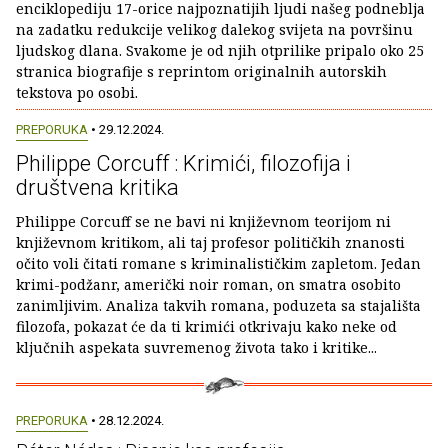
enciklopediju 17-orice najpoznatijih ljudi našeg podneblja
na zadatku redukcije velikog dalekog svijeta na površinu
ljudskog dlana. Svakome je od njih otprilike pripalo oko 25
stranica biografije s reprintom originalnih autorskih
tekstova po osobi.
PREPORUKA
• 29.12.2024.
Philippe Corcuff : Krimići, filozofija i
društvena kritika
Philippe Corcuff se ne bavi ni književnom teorijom ni
književnom kritikom, ali taj profesor političkih znanosti
očito voli čitati romane s kriminalističkim zapletom. Jedan
krimi-podžanr, američki noir roman, on smatra osobito
zanimljivim. Analiza takvih romana, poduzeta sa stajališta
filozofa, pokazat će da ti krimići otkrivaju kako neke od
ključnih aspekata suvremenog života tako i kritike...
PREPORUKA
• 28.12.2024.