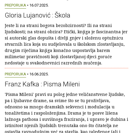
PREPORUKA
• 16.07.2025.
Gloria Lujanović : Škola
Jeste li na strani bogova bezobzirnosti? Ili na strani
ljudskosti; na strani obzira? Etički, knjiga je fascinantna jer
si autorski glas dopušta i divlji gnjev i složenu optužnicu
stvarnih lica koja su sudjelovala u školskom zlostavljanju,
drugim riječima knjiga konačno uspostavlja barem
milimetar pravičnosti koji zlostavljanoj djeci goruće
nedostaje u svakodnevnici razrednih mučenja.
PREPORUKA
• 16.06.2025.
Franz Kafka : Pisma Mileni
'Pisma Mileni' pravi su polog jedne veličanstvene ljudske,
pa i ljubavne drame, sa svime što se tu proživljava,
odnosno sa mnogo dramskih sekvenci i modulacija u
tonalitetima i raspoloženjima. Drama je to posve lišena
lažnoga pathosa i suvišnoga fraziranja, i upravo je dubina i
istinitost njenih ljudskih trenutaka ono što čitatelja ne
ostavlja ravnodušnim već ga stavlja, kao zaleđenog (ali i