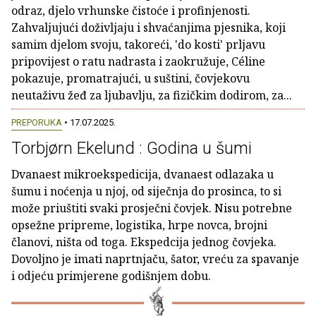
odraz, djelo vrhunske čistoće i profinjenosti.
Zahvaljujući doživljaju i shvaćanjima pjesnika, koji
samim djelom svoju, takoreći, 'do kosti' prljavu
pripovijest o ratu nadrasta i zaokružuje, Céline
pokazuje, promatrajući, u suštini, čovjekovu
neutaživu žeđ za ljubavlju, za fizičkim dodirom, za...
PREPORUKA
• 17.07.2025.
Torbjørn Ekelund : Godina u šumi
Dvanaest mikroekspedicija, dvanaest odlazaka u
šumu i noćenja u njoj, od siječnja do prosinca, to si
može priuštiti svaki prosječni čovjek. Nisu potrebne
opsežne pripreme, logistika, hrpe novca, brojni
članovi, ništa od toga. Ekspedcija jednog čovjeka.
Dovoljno je imati naprtnjaču, šator, vreću za spavanje
i odjeću primjerene godišnjem dobu.