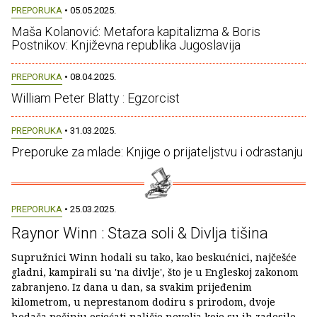
PREPORUKA
• 05.05.2025.
Maša Kolanović: Metafora kapitalizma & Boris
Postnikov: Književna republika Jugoslavija
PREPORUKA
• 08.04.2025.
William Peter Blatty : Egzorcist
PREPORUKA
• 31.03.2025.
Preporuke za mlade: Knjige o prijateljstvu i odrastanju
PREPORUKA
• 25.03.2025.
Raynor Winn : Staza soli & Divlja tišina
Supružnici Winn hodali su tako, kao beskućnici, najčešće
gladni, kampirali su 'na divlje', što je u Engleskoj zakonom
zabranjeno. Iz dana u dan, sa svakim prijeđenim
kilometrom, u neprestanom dodiru s prirodom, dvoje
hodača počinju osjećati naličje nevolja koje su ih zadesile,