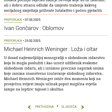
ali i dobru stranu odluke da umjesto traženja kakvog
socijalnog smještaja prihvate lutalaštvo i počnu pješačiti.
PREPORUKA
• 07.03.2025.
Ivan Gončarov : Oblomov
PREPORUKA
• 25.02.2025.
Michael Heinrich Weninger : Loža i oltar
U dosad najtemeljitijoj monografiji o slobodnom zidarstvu
koja bi mogla poslužiti i kao uzorit udžbenik svakome
slobodnom zidaru, ali i iznimno precizan naputak onima
koje zanima znanstveno izučavanje slobodnog zidarstva,
Michael Heinrich Weninger ističe dva momenta koji na
prosječnu svijest imaju učinak poput magična svjetla
lampe na leptire: tajnost i okultno.
PRETHODNA
SLJEDEĆA