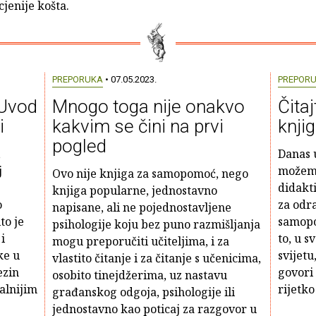
jenije košta.
PREPORUKA
• 07.05.2023.
PREPOR
 Uvod
Mnogo toga nije onakvo
Čitaj
i
kakvim se čini na prvi
knji
pogled
,
Danas u
j
možemo
Ovo nije knjiga za samopomoć, nego
didakti
knjiga popularne, jednostavno
o
za odra
napisane, ali ne pojednostavljene
to je
samopo
psihologije koju bez puno razmišljanja
i
to, u s
mogu preporučiti učiteljima, i za
ke u
svijetu
vlastito čitanje i za čitanje s učenicima,
ezin
govori 
osobito tinejdžerima, uz nastavu
alnijim
rijetko
građanskog odgoja, psihologije ili
jednostavno kao poticaj za razgovor u