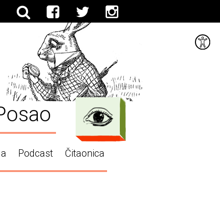
Posao
ga
Podcast
Čitaonica