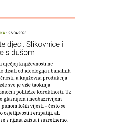
UKA
• 26.04.2023.
te djeci: Slikovnice i
ge s dušom
 dječjoj književnosti ne
 disati od ideologija i banalnih
čnosti, a književna produkcija
sle sve je više taokinja
moći i političke korektnosti. Uz
ve glasnijem i neobazrivijem
, punom loših vijesti – često se
o osjetljivosti i empatiji, ali
 se s njima zaista i susretnemo.