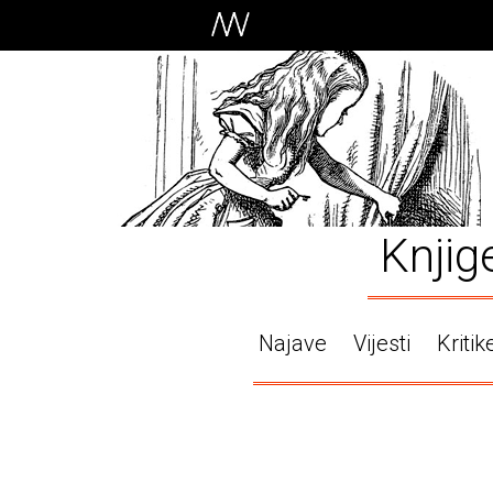
Knjig
Najave
Vijesti
Kritik