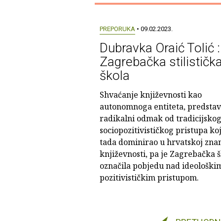
PREPORUKA
• 09.02.2023.
Dubravka Oraić Tolić :
Zagrebačka stilističk
škola
Shvaćanje književnosti kao
autonomnoga entiteta, predstavl
radikalni odmak od tradicijsko
sociopozitivističkog pristupa koj
tada dominirao u hrvatskoj znan
književnosti, pa je Zagrebačka 
označila pobjedu nad ideološkim
pozitivističkim pristupom.