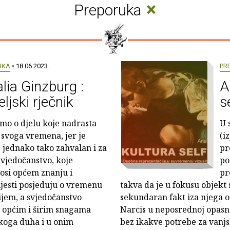
×
Preporuka
UKA
• 18.06.2023.
PR
lia Ginzburg :
A
eljski rječnik
se
mo o djelu koje nadrasta
U 
 svoga vremena, jer je
(i
j jednako tako zahvalan i za
pr
svjedočanstvo, koje
po
osi općem znanju i
pr
ijesti posjeduju o vremenu
takva da je u fokusu objekt
nijem, a svjedočanstvo
sekundaran fakt iza njega osta
s općim i širim snagama
Narcis u neposrednoj opasn
skoga duha i u onim
bez ikakve potrebe za vanjs