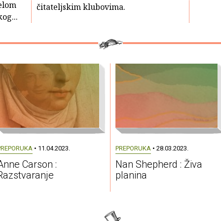
elom
čitateljskim klubovima.
og...
PREPORUKA
• 11.04.2023.
PREPORUKA
• 28.03.2023.
Anne Carson :
Nan Shepherd : Živa
Razstvaranje
planina