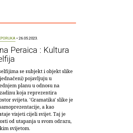
EPORUKA
• 26.05.2023.
na Peraica : Kultura
lfija
selfijima se subjekt i objekt slike
zjednačeni) pojavljuju u
ednjem planu u odnosu na
zadinu koja reprezentira
ostor svijeta. 'Gramatika' slike je
 samoprezentacije, a kao
je visjeti cijeli svijet. Taj je
osti od utapanja u svom odrazu,
kim svijetom.