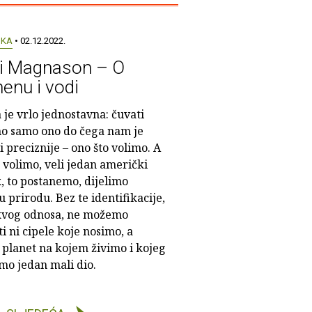
UKA
• 02.12.2022.
i Magnason – O
enu i vodi
je vrlo jednostavna: čuvati
 samo ono do čega nam je
ili preciznije – ono što volimo. A
 volimo, veli jedan američki
, to postanemo, dijelimo
 prirodu. Bez te identifikacije,
kvog odnosa, ne možemo
i ni cipele koje nosimo, a
 planet na kojem živimo i kojeg
mo jedan mali dio.