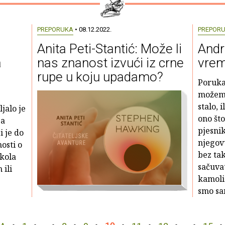
PREPORUKA
• 08.12.2022.
PREPOR
Anita Peti-Stantić: Može li
Andr
a
nas znanost izvući iz crne
vrem
rupe u koju upadamo?
Poruka 
možemo
stalo, 
jalo je
ono što
ga
pjesnik
i je do
njegovu
osti o
bez ta
škola
sačuvat
 ili
kamoli
smo sa