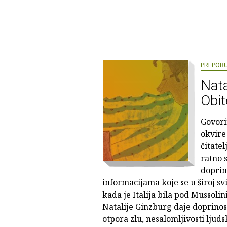
PREPOR
Nata
Obit
Govori
okvire
čitatel
ratno 
doprin
informacijama koje se u široj sv
kada je Italija bila pod Mussoli
Natalije Ginzburg daje doprino
otpora zlu, nesalomljivosti ljud