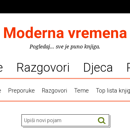
Moderna vremena
Pogledaj... sve je puno knjiga.
e
Razgovori
Djeca
e
Preporuke
Razgovori
Teme
Top lista knji