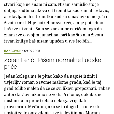
stvari koje ne znam ni sam. Nisam zamislio što je
daljnja sudbina likova od trenutka kad sam ih ostavio,
a ostavljam ih u trenutku kad su u nastavku mogući i
život i smrt. Nije potrebno sve reći, a nije potrebno
baš sve ni znati. Sam se kao autor odričem toga da
znam sve o svojim junacima, baš kao što ni u životu
izvan knjige baš nisam upućen u sve što bih...
RAZGOVOR
• 09.09.2005.
Zoran Ferić : Pišem normalne ljudske
priče
Jedan kolega me je pitao kako da napiše istinit i
uvjerljiv roman o svome malome gradu, kad je taj
grad toliko malen da će se svi likovi prepoznati. Takav
autorski stav nikamo ne vodi. Pri tome, dakako, ne
mislim da bi pisac trebao nekoga vrijeđati i
provocirati. Međutim, ako se to dogodi, a u tekstu
postoji za to opravdanje, sve je legitimno. Moram