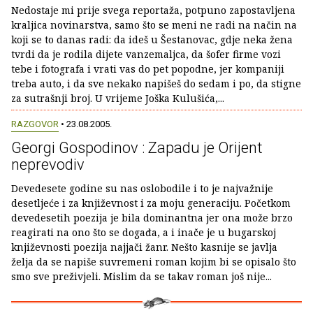
Nedostaje mi prije svega reportaža, potpuno zapostavljena
kraljica novinarstva, samo što se meni ne radi na način na
koji se to danas radi: da ideš u Šestanovac, gdje neka žena
tvrdi da je rodila dijete vanzemaljca, da šofer firme vozi
tebe i fotografa i vrati vas do pet popodne, jer kompaniji
treba auto, i da sve nekako napišeš do sedam i po, da stigne
za sutrašnji broj. U vrijeme Joška Kulušića,...
RAZGOVOR
• 23.08.2005.
Georgi Gospodinov : Zapadu je Orijent
neprevodiv
Devedesete godine su nas oslobodile i to je najvažnije
desetljeće i za književnost i za moju generaciju. Početkom
devedesetih poezija je bila dominantna jer ona može brzo
reagirati na ono što se događa, a i inače je u bugarskoj
književnosti poezija najjači žanr. Nešto kasnije se javlja
želja da se napiše suvremeni roman kojim bi se opisalo što
smo sve preživjeli. Mislim da se takav roman još nije...