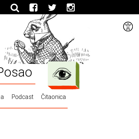
Posao
ga
Podcast
Čitaonica