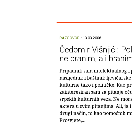
RAZGOVOR
• 13.03.2006.
Čedomir Višnjić : Pol
ne branim, ali brani
Pripadnik sam intelektualnog i p
nasljednik i baštinik ljevičarske
kulturne tako i političke. Kao p
zainteresiran sam za pitanje oču
srpskih kulturnih veza. Ne mora 
aktera u svim pitanjima. Ali, ja 
drugi način, ni kao pomoćnik mi
Prosvjete,...