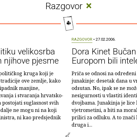
×
Razgovor
RAZGOVOR
• 27.02.2006.
itiku velikosrba
Dora Kinet Bučan
m njihove pjesme
Europom bili intele
olitičkog kruga koji je
Priča se odnosi na određeni
 tradicije ove zemlje, kako
junakinje: desetak dana u v
ripadnik manjine,
odsutan. No, ipak se ne može
vanja i stvaranja hrvatsko-
nesigurnosti u vlastiti iden
postojati suglasnost svih
dvojbama. Junakinja je lice 
i dalje ne mogu ni na koji
vjetrometini, a biti na moral
nistra, ni kao predsjednik
prilici za odluku. A to znači 
druga i...