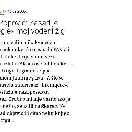
OR
• 16.09.2005.
Popović: Zasad je
gie» moj vodeni žig
o, ne vidim nikakvu vezu
 polemike oko raspada FAK-a i
lioteke. Prije vidim vezu
uzleta FAK-a i ove biblioteke – i
i drugo dogodilo se pod
nom Jutarnjeg lista. A što se
sustva autorica iz «Premijere»,
zaslužuje neki poseban
ar. Osobno mi nije važno tko je
 nešto, žena ili muškarac. Ne
ad objavio ili čitao neku knjigu
cipu...