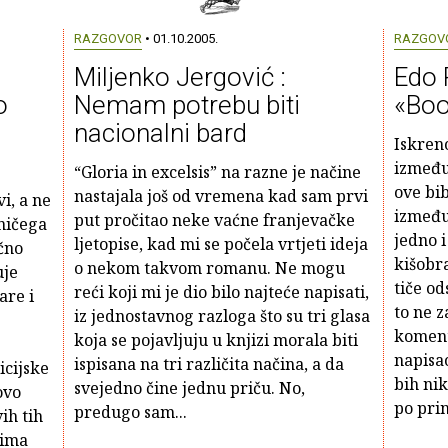
RAZGOVOR
• 01.10.2005.
RAZGOV
Miljenko Jergović :
Edo 
o
Nemam potrebu biti
«Boo
nacionalni bard
Iskren
između
“Gloria in excelsis” na razne je načine
ove bib
nastajala još od vremena kad sam prvi
i, a ne
između 
put pročitao neke vaćne franjevačke
ničega
jedno 
ljetopise, kad mi se počela vrtjeti ideja
čno
kišobra
o nekom takvom romanu. Ne mogu
uje
tiče od
reći koji mi je dio bilo najteće napisati,
are i
to ne 
iz jednostavnog razloga što su tri glasa
koment
koja se pojavljuju u knjizi morala biti
napisao
ispisana na tri različita načina, a da
cijske
bih nik
svejedno čine jednu priču. No,
ovo
po prin
predugo sam...
ih tih
 ima