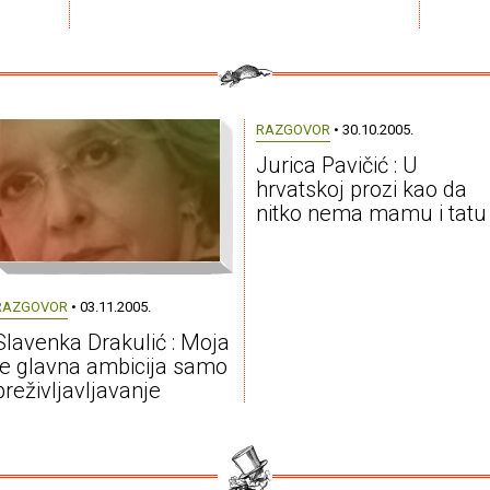
RAZGOVOR
• 30.10.2005.
Jurica Pavičić : U
hrvatskoj prozi kao da
nitko nema mamu i tatu
RAZGOVOR
• 03.11.2005.
Slavenka Drakulić : Moja
je glavna ambicija samo
preživljavljavanje