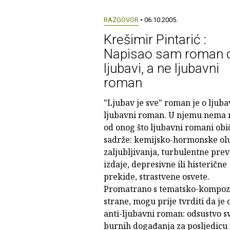
RAZGOVOR
• 06.10.2005.
Krešimir Pintarić :
Napisao sam roman 
ljubavi, a ne ljubavni
roman
"Ljubav je sve" roman je o ljubav
ljubavni roman. U njemu nema 
od onog što ljubavni romani obi
sadrže: kemijsko-hormonske ol
zaljubljivanja, turbulentne prev
izdaje, depresivne ili histerične
prekide, strastvene osvete.
Promatrano s tematsko-kompozi
strane, mogu prije tvrditi da je 
anti-ljubavni roman: odsustvo sv
burnih događanja za posljedicu