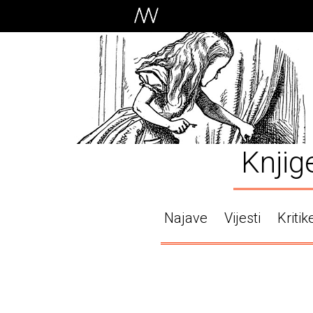
Knjig
Najave
Vijesti
Kritik