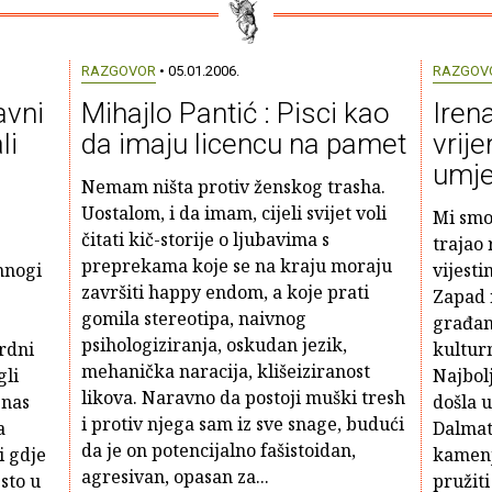
RAZGOVOR
• 05.01.2006.
RAZGOV
avni
Mihajlo Pantić : Pisci kao
Irena
li
da imaju licencu na pamet
vrij
umje
Nemam ništa protiv ženskog trasha.
Uostalom, i da imam, cijeli svijet voli
Mi smo
čitati kič-storije o ljubavima s
trajao 
preprekama koje se na kraju moraju
mnogi
vijesti
završiti happy endom, a koje prati
Zapad 
gomila stereotipa, naivnog
građans
psihologiziranja, oskudan jezik,
rdni
kultur
mehanička naracija, klišeiziranost
gli
Najbolj
likova. Naravno da postoji muški tresh
 nas
došla u
i protiv njega sam iz sve snage, budući
a
Dalmati
da je on potencijalno fašistoidan,
i gdje
kamenj
agresivan, opasan za...
sto u
pružiti