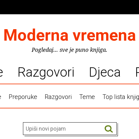
Moderna vremena
Pogledaj... sve je puno knjiga.
e
Razgovori
Djeca
e
Preporuke
Razgovori
Teme
Top lista knji