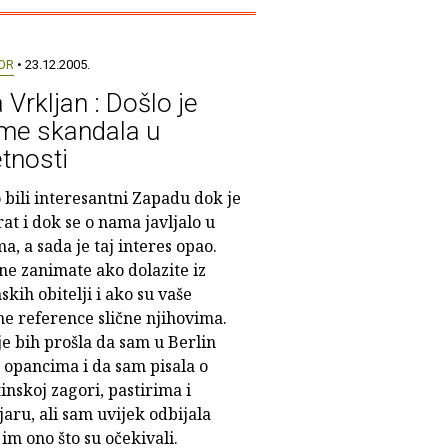
OR
• 23.12.2005.
 Vrkljan : Došlo je
eme skandala u
tnosti
 bili interesantni Zapadu dok je
rat i dok se o nama javljalo u
ma, a sada je taj interes opao.
ne zanimate ako dolazite iz
kih obitelji i ako su vaše
ne reference slične njihovima.
e bih prošla da sam u Berlin
 opancima i da sam pisala o
nskoj zagori, pastirima i
aru, ali sam uvijek odbijala
 im ono što su očekivali.