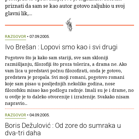
priznati da sam se kao autor gotovo zaljubio u svoj
glavni lik,...
RAZGOVOR
• 07.09.2005.
Ivo Brešan : Lopovi smo kao i svi drugi
Pogotovo što ja kako sam stariji, sve sam skloniji
razmišljanju, filozofiji što proza tolerira, a drama ne. Ako
vam lica u predstavi počnu filozofirati, onda je gotovo,
predstava je propala. Svi moji romani, pogotovo romani
koje sam pisao u posljednjih nekoliko godina, nose
filozofsku misao kao podlogu radnje. Imali su je i drame, no
u ovdje je to daleko otvorenije i izraženije. Svakako nisam
napravio...
RAZGOVOR
• 04.09.2005.
Boris Dežulović : Od zore do sumraka u
dva-tri daha