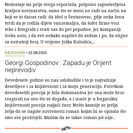
Nedostaje mi prije svega reportaža, potpuno zapostavljena
kraljica novinarstva, samo što se meni ne radi na način na
koji se to danas radi: da ideš u Šestanovac, gdje neka žena
tvrdi da je rodila dijete vanzemaljca, da šofer firme vozi
tebe i fotografa i vrati vas do pet popodne, jer kompaniji
treba auto, i da sve nekako napišeš do sedam i po, da stigne
za sutrašnji broj. U vrijeme Joška Kulušića,...
RAZGOVOR
• 23.08.2005.
Georgi Gospodinov : Zapadu je Orijent
neprevodiv
Devedesete godine su nas oslobodile i to je najvažnije
desetljeće i za književnost i za moju generaciju. Početkom
devedesetih poezija je bila dominantna jer ona može brzo
reagirati na ono što se događa, a i inače je u bugarskoj
književnosti poezija najjači žanr. Nešto kasnije se javlja
želja da se napiše suvremeni roman kojim bi se opisalo što
smo sve preživjeli. Mislim da se takav roman još nije...