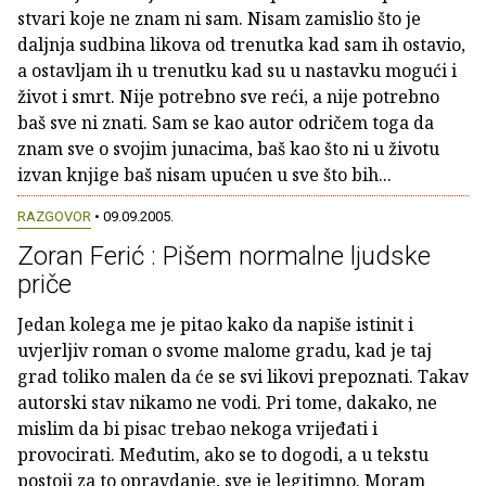
stvari koje ne znam ni sam. Nisam zamislio što je
daljnja sudbina likova od trenutka kad sam ih ostavio,
a ostavljam ih u trenutku kad su u nastavku mogući i
život i smrt. Nije potrebno sve reći, a nije potrebno
baš sve ni znati. Sam se kao autor odričem toga da
znam sve o svojim junacima, baš kao što ni u životu
izvan knjige baš nisam upućen u sve što bih...
RAZGOVOR
• 09.09.2005.
Zoran Ferić : Pišem normalne ljudske
priče
Jedan kolega me je pitao kako da napiše istinit i
uvjerljiv roman o svome malome gradu, kad je taj
grad toliko malen da će se svi likovi prepoznati. Takav
autorski stav nikamo ne vodi. Pri tome, dakako, ne
mislim da bi pisac trebao nekoga vrijeđati i
provocirati. Međutim, ako se to dogodi, a u tekstu
postoji za to opravdanje, sve je legitimno. Moram