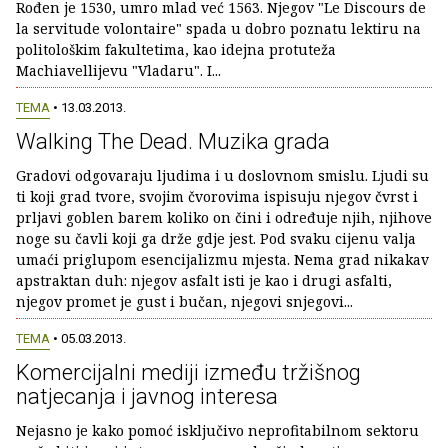
Rođen je 1530, umro mlad već 1563. Njegov "Le Discours de
la servitude volontaire" spada u dobro poznatu lektiru na
politološkim fakultetima, kao idejna protuteža
Machiavellijevu "Vladaru". I...
TEMA
• 13.03.2013.
Walking The Dead. Muzika grada
Gradovi odgovaraju ljudima i u doslovnom smislu. Ljudi su
ti koji grad tvore, svojim čvorovima ispisuju njegov čvrst i
prljavi goblen barem koliko on čini i određuje njih, njihove
noge su čavli koji ga drže gdje jest. Pod svaku cijenu valja
umaći priglupom esencijalizmu mjesta. Nema grad nikakav
apstraktan duh: njegov asfalt isti je kao i drugi asfalti,
njegov promet je gust i bučan, njegovi snjegovi...
TEMA
• 05.03.2013.
Komercijalni mediji između tržišnog
natjecanja i javnog interesa
Nejasno je kako pomoć isključivo neprofitabilnom sektoru