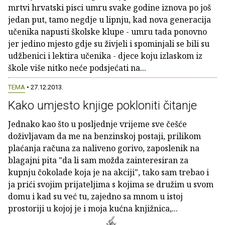
mrtvi hrvatski pisci umru svake godine iznova po još
jedan put, tamo negdje u lipnju, kad nova generacija
učenika napusti školske klupe - umru tada ponovno
jer jedino mjesto gdje su živjeli i spominjali se bili su
udžbenici i lektira učenika - djece koju izlaskom iz
škole više nitko neće podsjećati na...
TEMA
• 27.12.2013.
Kako umjesto knjige pokloniti čitanje
Jednako kao što u posljednje vrijeme sve češće
doživljavam da me na benzinskoj postaji, prilikom
plaćanja računa za naliveno gorivo, zaposlenik na
blagajni pita "da li sam možda zainteresiran za
kupnju čokolade koja je na akciji", tako sam trebao i
ja prići svojim prijateljima s kojima se družim u svom
domu i kad su već tu, zajedno sa mnom u istoj
prostoriji u kojoj je i moja kućna knjižnica,...