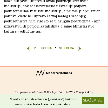
može biti javni interes u ovom području kreativne
industrije, dok se istovremeno uskraćuje potpora
poduzetnicima iz te iste industrije, a pritom je opći smjer
politike Vlade RH upravo razvoj malog i srednjeg
poduzetništva. Tim više što se u drugim područjima - npr.
izdavaštvu ili potpori kazalištima i samo Ministarstvo
kulture - odlučuje na...
PRETHODNA
SLJEDEĆA
Moderna vremena
Sva prava pridržana © MV Info d.o.o. 2026. • Kriv je
Fiktiv
Mvinfo.hr koristi kolačiće („cookies“) kako bi
SLAŽEM SE
O nama
•
Pomoć
•
Uvjeti korištenja
•
RSS kanali
vam pružio bolje korisničko iskustvo.