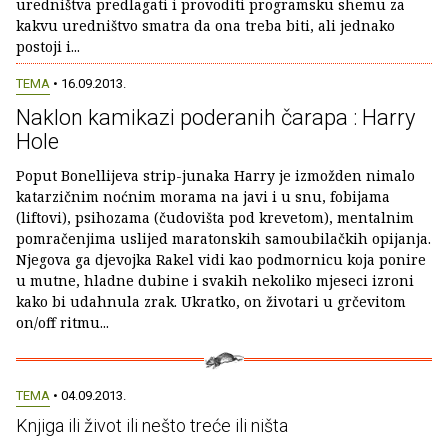
uredništva predlagati i provoditi programsku shemu za
kakvu uredništvo smatra da ona treba biti, ali jednako
postoji i...
TEMA
• 16.09.2013.
Naklon kamikazi poderanih čarapa : Harry
Hole
Poput Bonellijeva strip-junaka Harry je izmožden nimalo
katarzičnim noćnim morama na javi i u snu, fobijama
(liftovi), psihozama (čudovišta pod krevetom), mentalnim
pomračenjima uslijed maratonskih samoubilačkih opijanja.
Njegova ga djevojka Rakel vidi kao podmornicu koja ponire
u mutne, hladne dubine i svakih nekoliko mjeseci izroni
kako bi udahnula zrak. Ukratko, on životari u grčevitom
on/off ritmu...
TEMA
• 04.09.2013.
Knjiga ili život ili nešto treće ili ništa