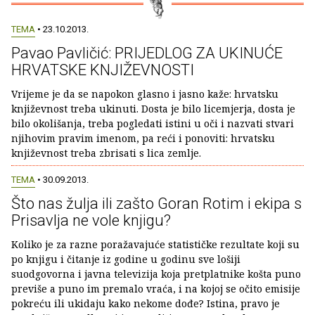
TEMA
• 23.10.2013.
Pavao Pavličić: PRIJEDLOG ZA UKINUĆE
HRVATSKE KNJIŽEVNOSTI
Vrijeme je da se napokon glasno i jasno kaže: hrvatsku
književnost treba ukinuti. Dosta je bilo licemjerja, dosta je
bilo okolišanja, treba pogledati istini u oči i nazvati stvari
njihovim pravim imenom, pa reći i ponoviti: hrvatsku
književnost treba zbrisati s lica zemlje.
TEMA
• 30.09.2013.
Što nas žulja ili zašto Goran Rotim i ekipa s
Prisavlja ne vole knjigu?
Koliko je za razne poražavajuće statističke rezultate koji su
po knjigu i čitanje iz godine u godinu sve lošiji
suodgovorna i javna televizija koja pretplatnike košta puno
previše a puno im premalo vraća, i na kojoj se očito emisije
pokreću ili ukidaju kako nekome dođe? Istina, pravo je