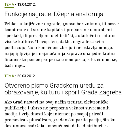
TEMA
• 13.04.2012.
Funkcije nagrade. Džepna anatomija
Velike su književne nagrade, gotovo beziznimno, ili posve
kooptirane od strane kapitala i pretvorene u otupljeni
spektakl, ili preseljene u elitistički, autarkični residuum
visoke kulture. U ovoj sferi, dakle, nagrade sasvim
podbacuju, što u konačnom zbroju i ne ostavlja mnogo:
najopipljivija je i najznačajnija zapravo ona jednokratna
financijska pomoć pauperiziranom piscu, a to, čini mi se,
baš i nije...
TEMA
• 20.03.2012.
Otvoreno pismo Gradskom uredu za
obrazovanje, kulturu i sport Grada Zagreba
Ako Grad nastavi na ovaj način tretirati elektroničke
publikacije i ubrzo ne prepozna važnost suvremenih
medija i vrijednosti koje internet po svojoj prirodi
promovira - pluralizam, građansku participaciju, široku
dostupnost sadržaja i mogućnosti dalje distribucije -