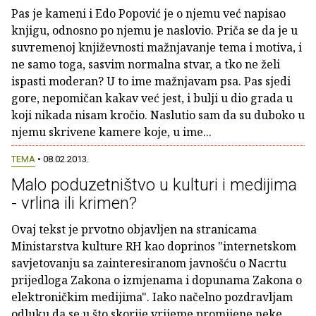
Pas je kameni i Edo Popović je o njemu već napisao
knjigu, odnosno po njemu je naslovio. Priča se da je u
suvremenoj književnosti mažnjavanje tema i motiva, i
ne samo toga, sasvim normalna stvar, a tko ne želi
ispasti moderan? U to ime mažnjavam psa. Pas sjedi
gore, nepomičan kakav već jest, i bulji u dio grada u
koji nikada nisam kročio. Naslutio sam da su duboko u
njemu skrivene kamere koje, u ime...
TEMA
• 08.02.2013.
Malo poduzetništvo u kulturi i medijima
- vrlina ili krimen?
Ovaj tekst je prvotno objavljen na stranicama
Ministarstva kulture RH kao doprinos "internetskom
savjetovanju sa zainteresiranom javnošću o Nacrtu
prijedloga Zakona o izmjenama i dopunama Zakona o
elektroničkim medijima". Iako načelno pozdravljam
odluku da se u što skorije vrijeme promijene neke