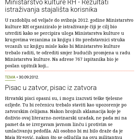
Ministarstvo kulture RH - Rezultati
istraživanja stajališta korisnika
U razdoblju od veljače do svibnja 2012. godine Ministarstvo
kulture RH organiziralo je istraživanje čiji je cilj bio
utvrditi kako se percipira uloga Ministarstva kulture u
krugovima vezanima za knjigu i što predstavnici struka
vezanih uz knjigu misle kako bi Ministarstvo kulture
trebalo raditi, te odrediti smjer budućih promjena u radu
Ministarstva kulture. Na adrese 767 ispitanika bio je
poslan upitnik koji...
TEMA
• 30.09.2012.
Pisac u zatvor, pisac iz zatvora
Hrvatski pisci opasni su, i mogu izazvati teške tjelesne
ozljede. Tu bi rečenicu trebalo staviti kao upozorenje po
zatvorskim ćelijama. Nakon brojnih aklamacija koje je
doživio ovaj literarno-novinarski uradak, ne pada mi na
pamet da se izvrgavam javnom linču i protivim se
umlaćivanju pedofila. Ali osobno bi mi bilo draže da je
Maja Hrgović, nakon što se odlučila na ovu militantnu