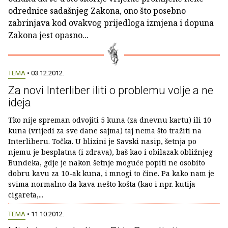
odrednice sadašnjeg Zakona, ono što posebno
zabrinjava kod ovakvog prijedloga izmjena i dopuna
Zakona jest opasno...
TEMA
• 03.12.2012.
Za novi Interliber iliti o problemu volje a ne
ideja
Tko nije spreman odvojiti 5 kuna (za dnevnu kartu) ili 10
kuna (vrijedi za sve dane sajma) taj nema što tražiti na
Interliberu. Točka. U blizini je Savski nasip, šetnja po
njemu je besplatna (i zdrava), baš kao i obilazak obližnjeg
Bundeka, gdje je nakon šetnje moguće popiti ne osobito
dobru kavu za 10-ak kuna, i mnogi to čine. Pa kako nam je
svima normalno da kava nešto košta (kao i npr. kutija
cigareta,...
TEMA
• 11.10.2012.