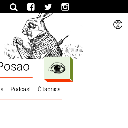
Posao
ga
Podcast
Čitaonica