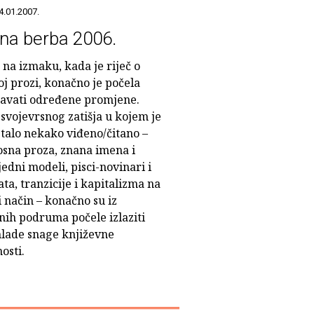
4.01.2007.
na berba 2006.
na izmaku, kada je riječ o
j prozi, konačno je počela
avati određene promjene.
svojevrsnog zatišja u kojem je
stalo nekako viđeno/čitano –
osna proza, znana imena i
edni modeli, pisci-novinari i
ta, tranzicije i kapitalizma na
 način – konačno su iz
nih podruma počele izlaziti
lade snage književne
osti.