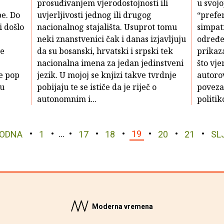
prosuđivanjem vjerodostojnosti ili
u svojo
be. Do
uvjerljivosti jednog ili drugog
“prefer
i došlo
nacionalnog stajališta. Usuprot tomu
simpat
neki znanstvenici čak i danas izjavljuju
određen
re
da su bosanski, hrvatski i srpski tek
prikaza
nacionalna imena za jedan jedinstveni
što vje
ke pop
jezik. U mojoj se knjizi takve tvrdnje
autoro
ku
pobijaju te se ističe da je riječ o
poveza
autonomnim i...
politik
ODNA
1
…
17
18
19
20
21
SL
Moderna vremena