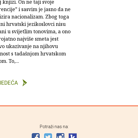
j knjizi. On ne taji svoje
encije” i sasvim je jasno da ne
izira nacionalizam. Zbog toga
i hrvatski jezikoslovci nisu
ni u svijetlim tonovima, a ono
rojatno najviše smeta jest
vo ukazivanje na njihovu
nost s tadašnjom hrvatskom
om. To,...
JEDEĆA
Potraži nas na: