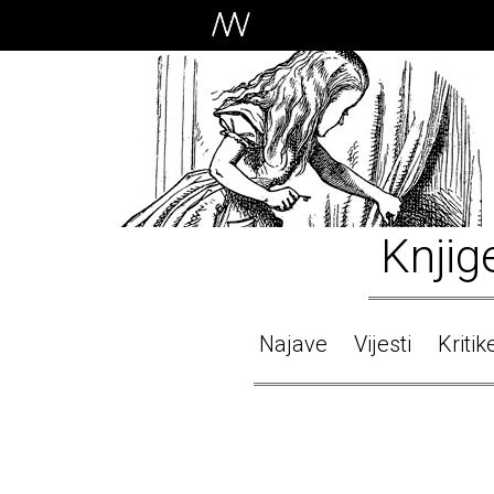
Knjig
Najave
Vijesti
Kritik