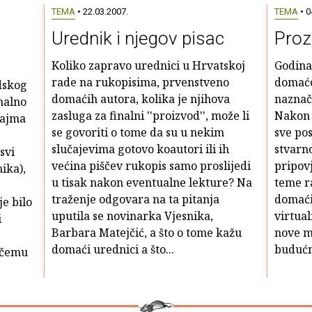
TEMA
• 22.03.2007.
TEMA
• 0
Urednik i njegov pisac
Proz
Koliko zapravo urednici u Hrvatskoj
Godina 
rade na rukopisima, prvenstveno
domaćo
adskog
domaćih autora, kolika je njihova
naznač
nalno
zasluga za finalni ''proizvod'', može li
Nakon 
Sajma
se govoriti o tome da su u nekim
sve po
slučajevima gotovo koautori ili ih
stvarn
svi
većina piščev rukopis samo proslijedi
pripovj
ika),
u tisak nakon eventualne lekture? Na
teme ra
traženje odgovara na ta pitanja
domaći
je bilo
uputila se novinarka Vjesnika,
virtual
i
Barbara Matejčić, a što o tome kažu
nove m
domaći urednici a što...
budućn
o čemu