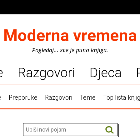
Moderna vremena
Pogledaj... sve je puno knjiga.
e
Razgovori
Djeca
e
Preporuke
Razgovori
Teme
Top lista knji