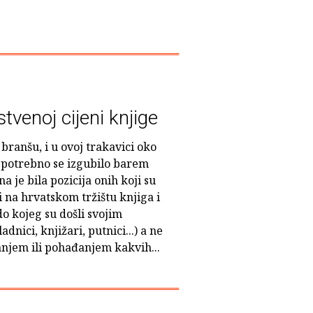
venoj cijeni knjige
branšu, i u ovoj trakavici oko
epotrebno se izgubilo barem
 je bila pozicija onih koji su
i na hrvatskom tržištu knjiga i
o kojeg su došli svojim
nici, knjižari, putnici...) a ne
jem ili pohađanjem kakvih...