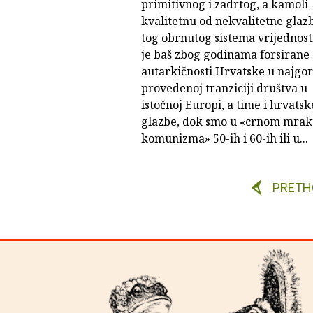
primitivnog i zadrtog, a kamoli
kvalitetnu od nekvalitetne glaz
tog obrnutog sistema vrijednost
je baš zbog godinama forsirane
autarkičnosti Hrvatske u najgo
provedenoj tranziciji društva u
istočnoj Europi, a time i hrvats
glazbe, dok smo u «crnom mra
komunizma» 50-ih i 60-ih ili u...
PRETH