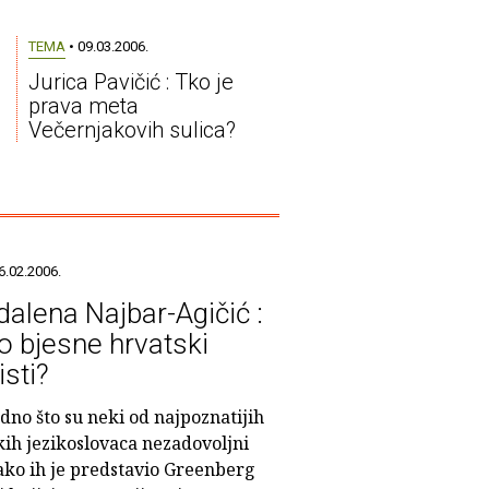
TEMA
• 09.03.2006.
Jurica Pavičić : Tko je
prava meta
Večernjakovih sulica?
6.02.2006.
alena Najbar-Agičić :
o bjesne hrvatski
isti?
dno što su neki od najpoznatijih
kih jezikoslovaca nezadovoljni
ako ih je predstavio Greenberg