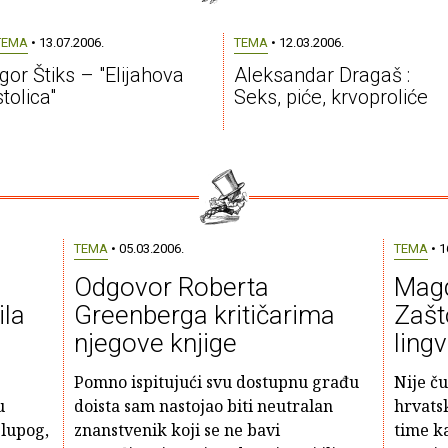
TEMA
• 13.07.2006.
TEMA
• 12.03.2006.
Igor Štiks – "Elijahova
Aleksandar Dragaš :
stolica"
Seks, piće, krvoproliće
TEMA
• 05.03.2006.
TEMA
• 1
Odgovor Roberta
Magd
ila
Greenberga kritičarima
Zašt
njegove knjige
lingv
Pomno ispitujući svu dostupnu građu
Nije ču
u
doista sam nastojao biti neutralan
hrvats
glupog,
znanstvenik koji se ne bavi
time k