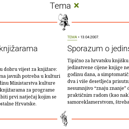
×
Tema
TEMA
• 13.04.2007.
 knjižarama
Sporazum o jedinst
Tipično za hrvatsku knjišku 
jedinstvene cijene knjige n
u dobru vijest za knjižare:
godinu dana, a simptomatična
a javnih potreba u kulturi
dva i više desetljeća prisutn
dinu Ministarstva kulture
nesumnjivo “znaju znanje” d
u knjižarama za programe
praktičnim radom (kao naklad
 biti prvi natječaj kojim se
samoreklamerstvom, štreban
stalne Hrvatske.