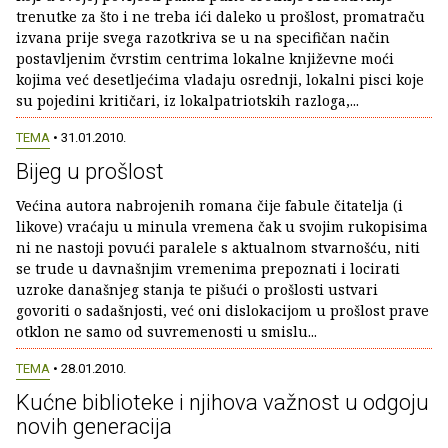
trenutke za što i ne treba ići daleko u prošlost, promatraču
izvana prije svega razotkriva se u na specifičan način
postavljenim čvrstim centrima lokalne književne moći
kojima već desetljećima vladaju osrednji, lokalni pisci koje
su pojedini kritičari, iz lokalpatriotskih razloga,...
TEMA
• 31.01.2010.
Bijeg u prošlost
Većina autora nabrojenih romana čije fabule čitatelja (i
likove) vraćaju u minula vremena čak u svojim rukopisima
ni ne nastoji povući paralele s aktualnom stvarnošću, niti
se trude u davnašnjim vremenima prepoznati i locirati
uzroke današnjeg stanja te pišući o prošlosti ustvari
govoriti o sadašnjosti, već oni dislokacijom u prošlost prave
otklon ne samo od suvremenosti u smislu...
TEMA
• 28.01.2010.
Kućne biblioteke i njihova važnost u odgoju
novih generacija