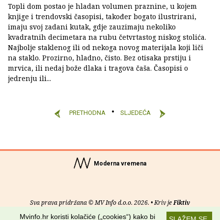
Topli dom postao je hladan volumen praznine, u kojem
knjige i trendovski časopisi, također bogato ilustrirani,
imaju svoj zadani kutak, gdje zauzimaju nekoliko
kvadratnih decimetara na rubu četvrtastog niskog stolića.
Najbolje staklenog ili od nekoga novog materijala koji liči
na staklo. Prozirno, hladno, čisto. Bez otisaka prstiju i
mrvica, ili nedaj bože dlaka i tragova čaša. Časopisi o
jedrenju ili...
PRETHODNA
SLJEDEĆA
Moderna vremena
Sva prava pridržana © MV Info d.o.o. 2026. • Kriv je
Fiktiv
Mvinfo.hr koristi kolačiće („cookies“) kako bi
SLAŽEM SE