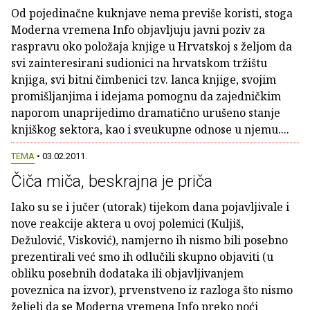
Od pojedinačne kuknjave nema previše koristi, stoga
Moderna vremena Info objavljuju javni poziv za
raspravu oko položaja knjige u Hrvatskoj s željom da
svi zainteresirani sudionici na hrvatskom tržištu
knjiga, svi bitni čimbenici tzv. lanca knjige, svojim
promišljanjima i idejama pomognu da zajedničkim
naporom unaprijedimo dramatično urušeno stanje
knjiškog sektora, kao i sveukupne odnose u njemu....
TEMA
• 03.02.2011.
Čiča miča, beskrajna je priča
Iako su se i jučer (utorak) tijekom dana pojavljivale i
nove reakcije aktera u ovoj polemici (Kuljiš,
Dežulović, Visković), namjerno ih nismo bili posebno
prezentirali već smo ih odlučili skupno objaviti (u
obliku posebnih dodataka ili objavljivanjem
poveznica na izvor), prvenstveno iz razloga što nismo
željeli da se Moderna vremena Info preko noći