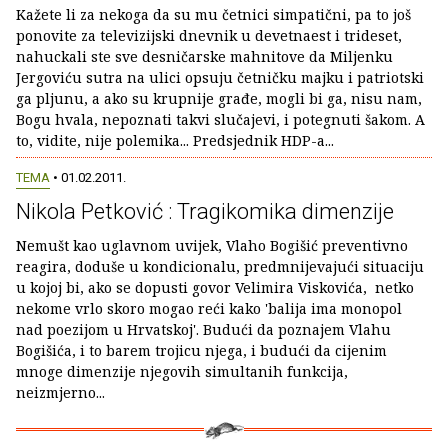
Kažete li za nekoga da su mu četnici simpatični, pa to još
ponovite za televizijski dnevnik u devetnaest i trideset,
nahuckali ste sve desničarske mahnitove da Miljenku
Jergoviću sutra na ulici opsuju četničku majku i patriotski
ga pljunu, a ako su krupnije građe, mogli bi ga, nisu nam,
Bogu hvala, nepoznati takvi slučajevi, i potegnuti šakom. A
to, vidite, nije polemika... Predsjednik HDP-a...
TEMA
• 01.02.2011.
Nikola Petković : Tragikomika dimenzije
Nemušt kao uglavnom uvijek, Vlaho Bogišić preventivno
reagira, doduše u kondicionalu, predmnijevajući situaciju
u kojoj bi, ako se dopusti govor Velimira Viskovića, netko
nekome vrlo skoro mogao reći kako 'balija ima monopol
nad poezijom u Hrvatskoj'. Budući da poznajem Vlahu
Bogišića, i to barem trojicu njega, i budući da cijenim
mnoge dimenzije njegovih simultanih funkcija,
neizmjerno...