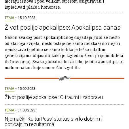
moraju iznova i pod velikim stresom osiguravati i
isplaćivati plaće i honorare.
TEMA
• 15.10.2023.
Život poslije apokalipse: Apokalipsa danas
Nakon svakog post-apokaliptičnog događaja gubi se nešto
od staroga svijeta, nešto ostaje ne samo neiskazano nego i
neiskazivo (sjetimo se samo koliko je teško mlađim
generacijama objasniti kako je izgledao život prije mobitela
ili Interneta). Svaka globalna kriza tako je bila apokalipsa u
malom nakon koje smo nešto izgubili.
TEMA
• 15.09.2023.
Život poslije apokalipse : O traumi i zaboravu
TEMA
• 31.08.2023.
Njemački 'KulturPass' startao s vrlo dobrim i
poticajnim rezultatima