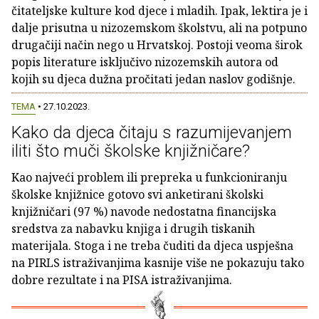
čitateljske kulture kod djece i mladih. Ipak, lektira je i
dalje prisutna u nizozemskom školstvu, ali na potpuno
drugačiji način nego u Hrvatskoj. Postoji veoma širok
popis literature isključivo nizozemskih autora od
kojih su djeca dužna pročitati jedan naslov godišnje.
TEMA
• 27.10.2023.
Kako da djeca čitaju s razumijevanjem
iliti što muči školske knjižničare?
Kao najveći problem ili prepreka u funkcioniranju
školske knjižnice gotovo svi anketirani školski
knjižničari (97 %) navode nedostatna financijska
sredstva za nabavku knjiga i drugih tiskanih
materijala. Stoga i ne treba čuditi da djeca uspješna
na PIRLS istraživanjima kasnije više ne pokazuju tako
dobre rezultate i na PISA istraživanjima.