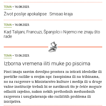
TEMA
• 16.08.2023.
Život poslije apokalipse : Smisao kraja
TEMA
• 16.08.2023.
Kad Talijani, Francuzi, Španjolci i Nijemci ne znaju što
rade
TEMA
• 13.06.2023.
Izborna vremena iliti muke po piscima
Pisci imaju sasvim dovoljno prostora za isticati ideološke ili
poetičke razlike u svojim npr. časopisima ili na tribinama,
no na razgovore u Ministarstvo kulture i medija ili u druge
važne institucije trebali bi se naviknuti što je češće moguće
odlaziti zajedno, nakon nekih prethodnih međusobnih
razgovora i usuglašavanja oko različitih problema ili
inicijativa.