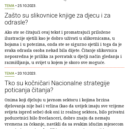
TEMA
• 25.10.2023.
Zašto su slikovnice knjige za djecu i za
odrasle?
Ako ste se čitajući ovaj tekst i promatrajući priložene
ilustracije sjetili kao je dobro uživati u slikovnicama, u
bojama i u potezima, onda ste se sigurno sjetili i toga da je
svaka odrasla osoba nekad bila dijete. Čitanje slikovnica
neposredna je prilika za povratak u dječji način gledanja i
razmišljanja, u svijet u kojem je skoro sve moguće.
TEMA
• 20.10.2023.
Tko su kočničari Nacionalne strategije
poticanja čitanja?
Onima koji djeluju u javnom sektoru i kojima brzina
djelovanja nije baš i vrlina (kao da uvijek imaju sve vrijeme
svijeta ispred sebe) dok oni iz realnog sektora, bilo privatni
poduzetnici bilo freelanceri, dobro znaju da nemaju
vremena za čekanje, navikli da sa svakim idućim mjesecom