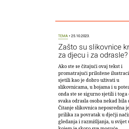
TEMA
• 25.10.2023.
Zašto su slikovnice k
za djecu i za odrasle?
Ako ste se čitajući ovaj tekst i
promatrajući priložene ilustraci
sjetili kao je dobro uživati u
slikovnicama, u bojama i u pote
onda ste se sigurno sjetili i toga 
svaka odrasla osoba nekad bila d
Čitanje slikovnica neposredna j
prilika za povratak u dječji nači
gledanja i razmišljanja, u svijet 
kojem je skoro sve moguće.