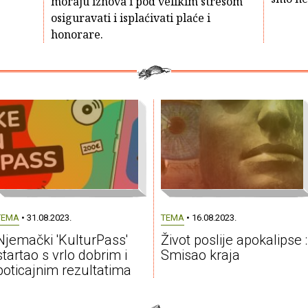
moraju iznova i pod velikim stresom
osiguravati i isplaćivati plaće i
honorare.
TEMA
• 31.08.2023.
TEMA
• 16.08.2023.
Njemački 'KulturPass'
Život poslije apokalipse :
startao s vrlo dobrim i
Smisao kraja
poticajnim rezultatima