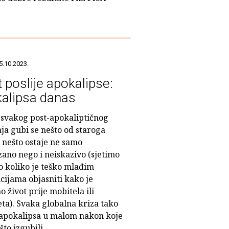
5.10.2023.
t poslije apokalipse:
alipsa danas
svakog post-apokaliptičnog
ja gubi se nešto od staroga
, nešto ostaje ne samo
zano nego i neiskazivo (sjetimo
o koliko je teško mlađim
cijama objasniti kako je
o život prije mobitela ili
ta). Svaka globalna kriza tako
a apokalipsa u malom nakon koje
to izgubili.