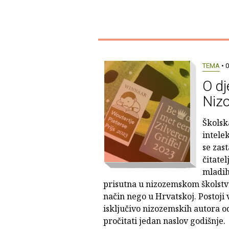
TEMA
• 0
O dj
Niz
Školsk
intele
se zas
čitatel
mladih.
prisutna u nizozemskom školstvu
način nego u Hrvatskoj. Postoji 
isključivo nizozemskih autora o
pročitati jedan naslov godišnje.