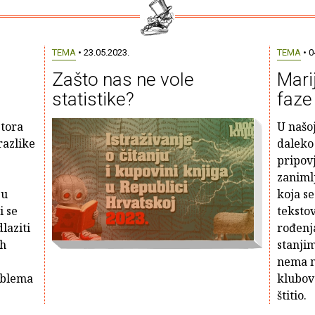
TEMA
• 23.05.2023.
TEMA
• 0
Zašto nas ne vole
Mari
statistike?
faze 
stora
U našoj
 razlike
daleko 
pripov
zanimlj
 u
koja se
i se
teksto
laziti
rođenja
ih
stanjim
nema ni
oblema
klubova
štitio.