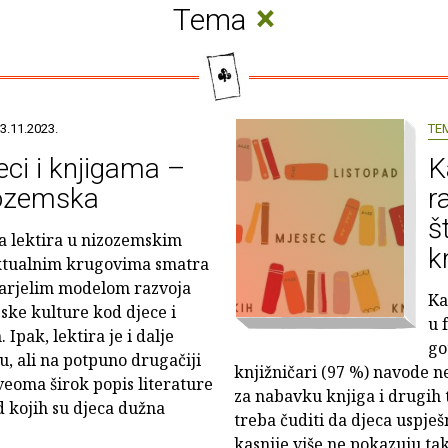
×
Tema
3.11.2023.
TE
eci i knjigama –
K
ozemska
r
š
a lektira u nizozemskim
k
ktualnim krugovima smatra
tarjelim modelom razvoja
Ka
jske kulture kod djece i
u 
 Ipak, lektira je i dalje
go
, ali na potpuno drugačiji
knjižničari (97 %) navode n
veoma širok popis literature
za nabavku knjiga i drugih t
d kojih su djeca dužna
treba čuditi da djeca uspje
kasnije više ne pokazuju ta