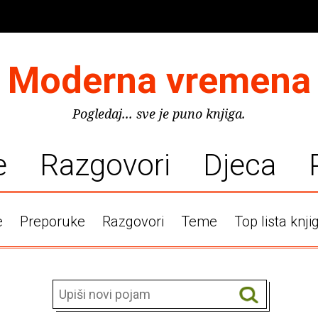
Moderna vremena
Pogledaj... sve je puno knjiga.
e
Razgovori
Djeca
e
Preporuke
Razgovori
Teme
Top lista knji