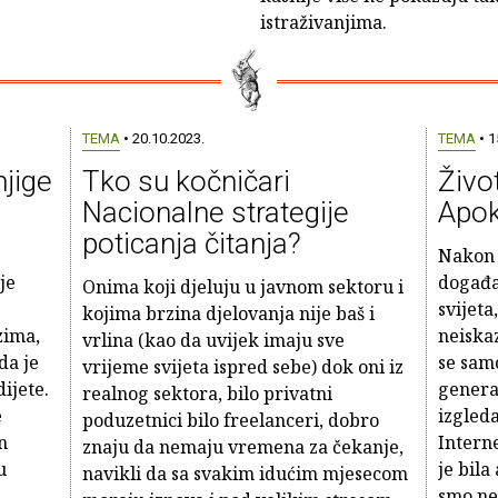
istraživanjima.
TEMA
• 20.10.2023.
TEMA
• 1
njige
Tko su kočničari
Živo
Nacionalne strategije
Apok
poticanja čitanja?
Nakon 
je
događa
Onima koji djeluju u javnom sektoru i
svijeta
kojima brzina djelovanja nije baš i
zima,
neiska
vrlina (kao da uvijek imaju sve
da je
se sam
vrijeme svijeta ispred sebe) dok oni iz
ijete.
genera
realnog sektora, bilo privatni
e
izgleda
poduzetnici bilo freelanceri, dobro
n
Interne
znaju da nemaju vremena za čekanje,
u
je bil
navikli da sa svakim idućim mjesecom
smo neš