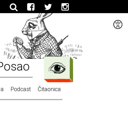
Posao
ga
Podcast
Čitaonica