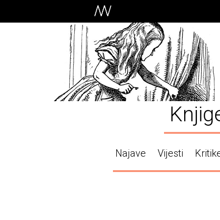
Knjig
Najave
Vijesti
Kritik