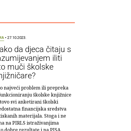
MA
• 27.10.2023.
ako da djeca čitaju s
azumijevanjem iliti
to muči školske
njižničare?
o najveći problem ili prepreka
funkcioniranju školske knjižnice
tovo svi anketirani školski
edostatna financijska sredstva
iskanih materijala. Stoga i ne
šna na PIRLS istraživanjima
ko dobre rezultate i na PISA