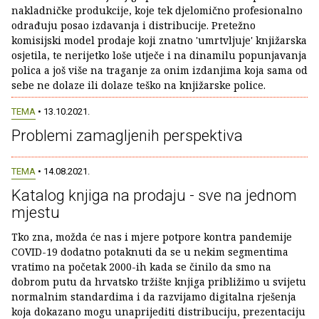
nakladničke produkcije, koje tek djelomično profesionalno
odrađuju posao izdavanja i distribucije. Pretežno
komisijski model prodaje koji znatno 'umrtvljuje' knjižarska
osjetila, te nerijetko loše utječe i na dinamilu popunjavanja
polica a još više na traganje za onim izdanjima koja sama od
sebe ne dolaze ili dolaze teško na knjižarske police.
TEMA
• 13.10.2021.
Problemi zamagljenih perspektiva
TEMA
• 14.08.2021.
Katalog knjiga na prodaju - sve na jednom
mjestu
Tko zna, možda će nas i mjere potpore kontra pandemije
COVID-19 dodatno potaknuti da se u nekim segmentima
vratimo na početak 2000-ih kada se činilo da smo na
dobrom putu da hrvatsko tržište knjiga približimo u svijetu
normalnim standardima i da razvijamo digitalna rješenja
koja dokazano mogu unaprijediti distribuciju, prezentaciju