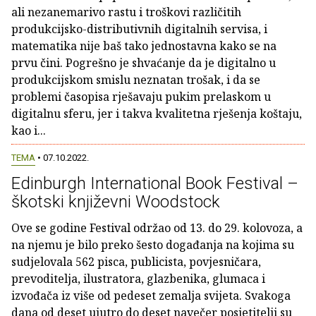
ali nezanemarivo rastu i troškovi različitih
produkcijsko-distributivnih digitalnih servisa, i
matematika nije baš tako jednostavna kako se na
prvu čini. Pogrešno je shvaćanje da je digitalno u
produkcijskom smislu neznatan trošak, i da se
problemi časopisa rješavaju pukim prelaskom u
digitalnu sferu, jer i takva kvalitetna rješenja koštaju,
kao i...
TEMA
• 07.10.2022.
Edinburgh International Book Festival –
škotski književni Woodstock
Ove se godine Festival održao od 13. do 29. kolovoza, a
na njemu je bilo preko šesto događanja na kojima su
sudjelovala 562 pisca, publicista, povjesničara,
prevoditelja, ilustratora, glazbenika, glumaca i
izvođača iz više od pedeset zemalja svijeta. Svakoga
dana od deset ujutro do deset navečer posjetitelji su