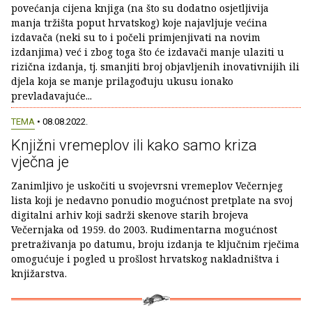
povećanja cijena knjiga (na što su dodatno osjetljivija
manja tržišta poput hrvatskog) koje najavljuje većina
izdavača (neki su to i počeli primjenjivati na novim
izdanjima) već i zbog toga što će izdavači manje ulaziti u
rizična izdanja, tj. smanjiti broj objavljenih inovativnijih ili
djela koja se manje prilagođuju ukusu ionako
prevladavajuće...
TEMA
• 08.08.2022.
Knjižni vremeplov ili kako samo kriza
vječna je
Zanimljivo je uskočiti u svojevrsni vremeplov Večernjeg
lista koji je nedavno ponudio mogućnost pretplate na svoj
digitalni arhiv koji sadrži skenove starih brojeva
Večernjaka od 1959. do 2003. Rudimentarna mogućnost
pretraživanja po datumu, broju izdanja te ključnim rječima
omogućuje i pogled u prošlost hrvatskog nakladništva i
knjižarstva.