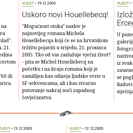
VIJEST
• 19.12.2005.
VIJEST
• 
Uskoro novi Houellebecq!
Izlo
Erce
 na
"Mogućnost otoka" naslov je
ora
najnovijeg romana Michela
U poned
mlad".
Houellebecqa koji će se na hrvatskom
galerij
, 21.
tržištu pojaviti u srijedu, 21. prosinca
fotogr
eslina
2005. Tko od vas zaslužuje vječni život?
nazivo
ncertom
- pita se Michel Houellebecq na
iz svak
početku i na kraju romana koji je
zausta
'60-ih
zamišljen kao odiseja ljudske vrste u
se pogl
arica.
SF-sekvencama, ali i kao stvarno
Radovi 
putovanje nakraj noći zapadnog
siječnj
čovječanstva.
VIJEST
• 13.12.2005.
VIJEST
• 12.12.2005.