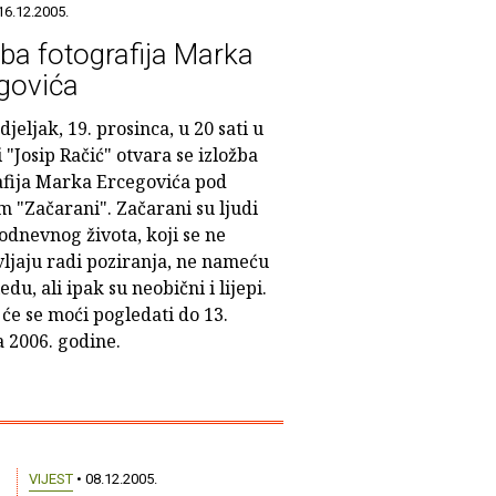
16.12.2005.
žba fotografija Marka
govića
jeljak, 19. prosinca, u 20 sati u
i "Josip Račić" otvara se izložba
afija Marka Ercegovića pod
m "Začarani". Začarani su ljudi
odnevnog života, koji se ne
vljaju radi poziranja, ne nameću
edu, ali ipak su neobični i lijepi.
će se moći pogledati do 13.
a 2006. godine.
VIJEST
• 08.12.2005.