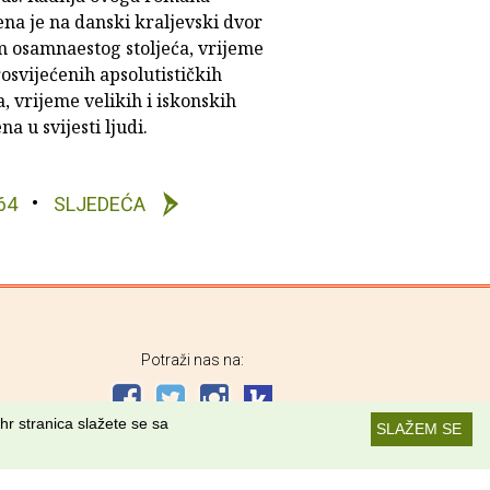
na je na danski kraljevski dvor
 osamnaestog stoljeća, vrijeme
rosvijećenih apsolutističkih
, vrijeme velikih i iskonskih
a u svijesti ljudi.
64
SLJEDEĆA
Potraži nas na:
hr stranica slažete se sa
SLAŽEM SE