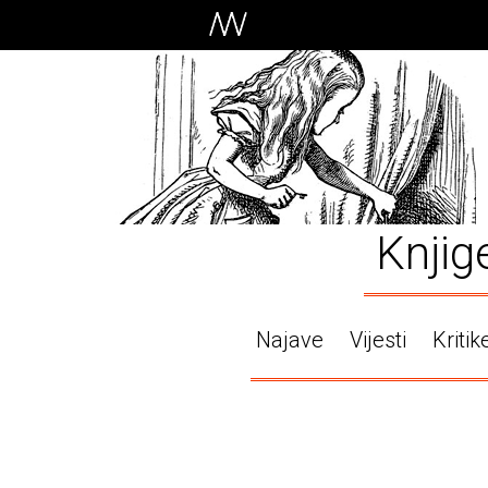
Knjig
Najave
Vijesti
Kritik