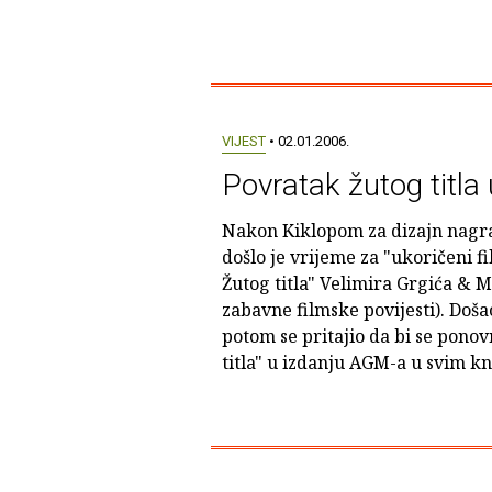
VIJEST
• 02.01.2006.
Povratak žutog titla
Nakon Kiklopom za dizajn nagrađ
došlo je vrijeme za "ukoričeni f
Žutog titla" Velimira Grgića & M
zabavne filmske povijesti). Došao
potom se pritajio da bi se ponov
titla" u izdanju AGM-a u svim k