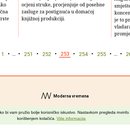
ako
ocjeni struke, procjenjuje od posebne
smješte
ična
zasluge za postignuća u domaćoj
koncem
rste
knjižnoj produkciji.
je to p
vladara
promjen
1
…
251
252
253
254
255
…
2
Moderna vremena
kako bi vam pružio bolje korisničko iskustvo. Nastavkom pregleda mvinfo.
korištenjem kolačića.
Više informacija
Sva prava pridržana © MV Info d.o.o. 2026. • Kriv je
Fiktiv