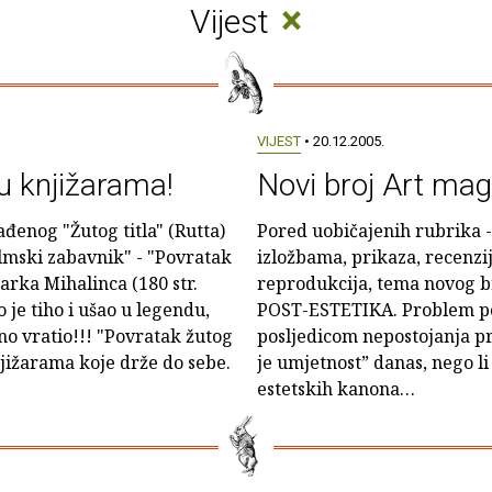
×
Vijest
VIJEST
• 20.12.2005.
 u knjižarama!
Novi broj Art ma
enog "Žutog titla" (Rutta)
Pored uobičajenih rubrika 
ilmski zabavnik" - "Povratak
izložbama, prikaza, recenzij
arka Mihalinca (180 str.
reprodukcija, tema novog b
 je tiho i ušao u legendu,
POST-ESTETIKA. Problem post
no vratio!!! "Povratak žutog
posljedicom nepostojanja pr
njižarama koje drže do sebe.
je umjetnost” danas, nego li
estetskih kanona…