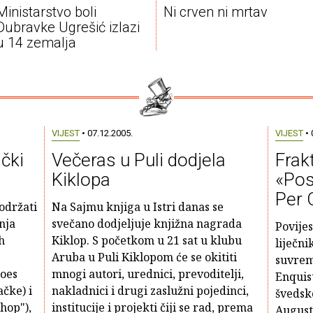
Ministarstvo boli
Ni crven ni mrtav
Dubravke Ugrešić izlazi
u 14 zemalja
VIJEST
• 07.12.2005.
VIJEST
• 
ički
Večeras u Puli dodjela
Frak
a
Kiklopa
«Posj
Per 
 održati
Na Sajmu knjiga u Istri danas se
nja
svečano dodjeljuje knjižna nagrada
Povije
h
Kiklop. S početkom u 21 sat u klubu
liječni
Aruba u Puli Kiklopom će se okititi
suvrem
oes
mnogi autori, urednici, prevoditelji,
Enquis
čke) i
nakladnici i drugi zaslužni pojedinci,
šveds
shop"),
institucije i projekti čiji se rad, prema
August