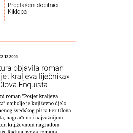
Proglašeni dobitnici
Kiklopa
02.12.2005.
tura objavila roman
et kraljeva liječnika»
Olova Enquista
sni roman "Posjet kraljeva
ka" najbolje je književno djelo
enog švedskog pisca Per Olova
ta, nagrađeno i najvažnijom
kom književnom nagradom
us. Radnja ovoga romana