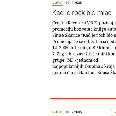
VIJEST
• 19.12.2005.
Kad je rock bio mlad
Croatia Records i V.B.Z. pozivaju
promociju box seta i knjige aut
Siniše Škarice "Kad je rock bio 
Promocija će se održati u srijedu
12. 2005. u 19 sati, u BP klubu, T
7, Zagreb, a završiti će mini ko
grupe "MI"- jednom od
najpopularnijih skupina s kraja 
godina čiji je član bio i Siniša Šk
VIJEST
• 13.12.2005.