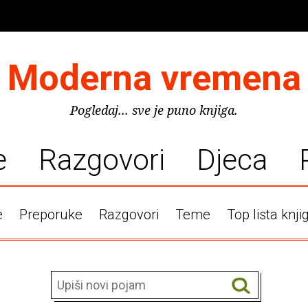
Moderna vremena
Pogledaj... sve je puno knjiga.
e
Razgovori
Djeca
e
Preporuke
Razgovori
Teme
Top lista knji