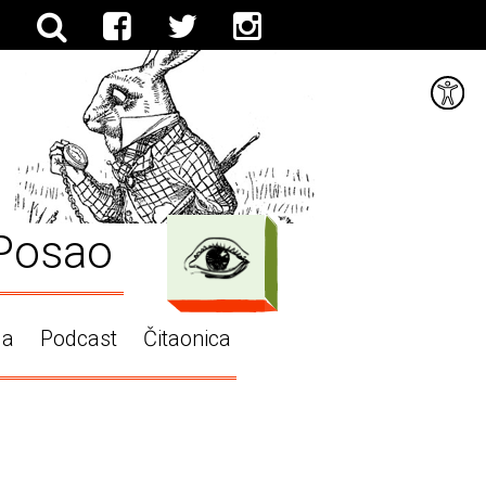
Posao
ga
Podcast
Čitaonica