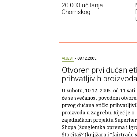
20.000 učitanja
Chomskog
VIJEST
• 08.12.2005.
Otvoren prvi dućan et
prihvatljivih proizvod
U subotu, 10.12. 2005. od 11 sati
će se svečanost povodom otvore
prvog dućana etički prihvatljivi
proizvoda u Zagrebu. Riječ je o
zajedničkom projektu Superher
Shopa (žonglerska oprema i igra
Što čitaš? (knjižara i "fairtrade 