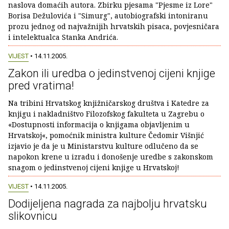
naslova domaćih autora. Zbirku pjesama "Pjesme iz Lore"
Borisa Dežulovića i "Simurg", autobiografski intoniranu
prozu jednog od najvažnijih hrvatskih pisaca, povjesničara
i intelektualca Stanka Andrića.
VIJEST
• 14.11.2005.
Zakon ili uredba o jedinstvenoj cijeni knjige
pred vratima!
Na tribini Hrvatskog knjižničarskog društva i Katedre za
knjigu i nakladništvo Filozofskog fakulteta u Zagrebu o
«Dostupnosti informacija o knjigama objavljenim u
Hrvatskoj«, pomoćnik ministra kulture Čedomir Višnjić
izjavio je da je u Ministarstvu kulture odlučeno da se
napokon krene u izradu i donošenje uredbe s zakonskom
snagom o jedinstvenoj cijeni knjige u Hrvatskoj!
VIJEST
• 14.11.2005.
Dodijeljena nagrada za najbolju hrvatsku
slikovnicu