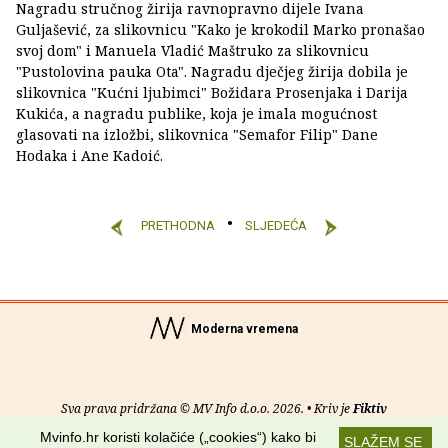
Nagradu stručnog žirija ravnopravno dijele Ivana
Guljašević, za slikovnicu "Kako je krokodil Marko pronašao
svoj dom" i Manuela Vladić Maštruko za slikovnicu
"Pustolovina pauka Ota". Nagradu dječjeg žirija dobila je
slikovnica "Kućni ljubimci" Božidara Prosenjaka i Darija
Kukića, a nagradu publike, koja je imala mogućnost
glasovati na izložbi, slikovnica "Semafor Filip" Dane
Hodaka i Ane Kadoić.
PRETHODNA
SLJEDEĆA
Moderna vremena
Sva prava pridržana © MV Info d.o.o. 2026. • Kriv je
Fiktiv
Mvinfo.hr koristi kolačiće („cookies“) kako bi
SLAŽEM SE
O nama
•
Pomoć
•
Uvjeti korištenja
•
RSS kanali