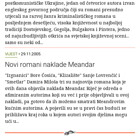
postkomunističke Ukrajine, jedan od četvorice autora izvan
engleskog govornog područja čiji su romani presudno
utjecali na razvoj žanra kriminalističkog romana u
posljednjem desetljeću, visoka književnost u najboljoj
tradiciji Dostojevskog, Gogolja, Bulgakova i Pintera, jedno
od najuzbudljivijih otkrića na svjetskoj književnoj sceni...
samo su neki od...
VIJEST
• 29.11.2005.
Novi romani naklade Meandar
"Izgnanici" Bore Ćosića, "Klizalište" Sanje Lovrenčić i
"Smetlar" Damira Miloša tri su najnovija romana koja je
ovih dana objavila naklada Meandar. Riječ je odreda o
afimiranim autorima koji su već i prije objavljivali u ovoj
nakladi, pa gotovo da ih možemo smatrati Meandrovim
kućnim autorima. A pojavili su se u pravi čas budući se
približava kraj roka u kojem autori svojim djelima mogu
ući u...