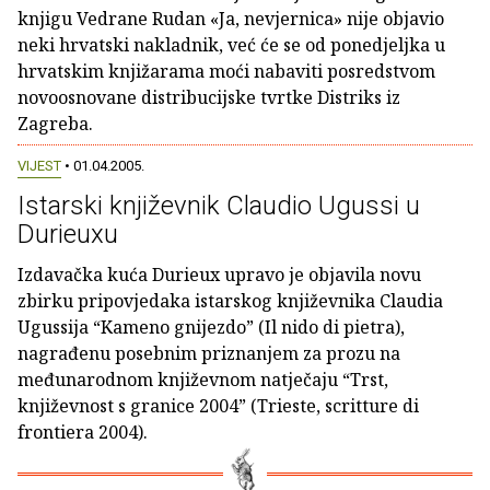
knjigu Vedrane Rudan «Ja, nevjernica» nije objavio
neki hrvatski nakladnik, već će se od ponedjeljka u
hrvatskim knjižarama moći nabaviti posredstvom
novoosnovane distribucijske tvrtke Distriks iz
Zagreba.
VIJEST
• 01.04.2005.
Istarski književnik Claudio Ugussi u
Durieuxu
Izdavačka kuća Durieux upravo je objavila novu
zbirku pripovjedaka istarskog književnika Claudia
Ugussija “Kameno gnijezdo” (Il nido di pietra),
nagrađenu posebnim priznanjem za prozu na
međunarodnom književnom natječaju “Trst,
književnost s granice 2004” (Trieste, scritture di
frontiera 2004).