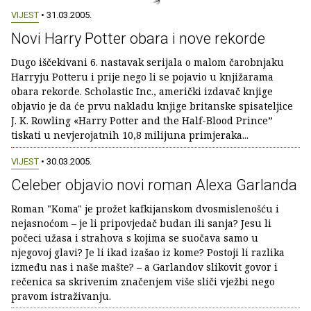
VIJEST
• 31.03.2005.
Novi Harry Potter obara i nove rekorde
Dugo iščekivani 6. nastavak serijala o malom čarobnjaku
Harryju Potteru i prije nego li se pojavio u knjižarama
obara rekorde. Scholastic Inc., američki izdavač knjige
objavio je da će prvu nakladu knjige britanske spisateljice
J. K. Rowling «Harry Potter and the Half-Blood Prince”
tiskati u nevjerojatnih 10,8 milijuna primjeraka...
VIJEST
• 30.03.2005.
Celeber objavio novi roman Alexa Garlanda
Roman "Koma" je prožet kafkijanskom dvosmislenošću i
nejasnoćom – je li pripovjedač budan ili sanja? Jesu li
počeci užasa i strahova s kojima se suočava samo u
njegovoj glavi? Je li ikad izašao iz kome? Postoji li razlika
između nas i naše mašte? – a Garlandov slikovit govor i
rečenica sa skrivenim značenjem više sliči vježbi nego
pravom istraživanju.