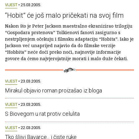
VIJEST
• 25.03.2005.
“Hobit” će još malo pričekati na svoj film
Nakon što je Peter Jackson maestralno ekranizirao trilogiju
“Gospodara prstenova” Tolkienovi fanovi zasigurno s
nestrpljenjem očekuju i filmsku adaptaciju “Hobita”. Iako je
Jackson već unaprijed najavio da do filmske verzije
“Hobbita” neće doći preko noći, najnovije informacije
govore da ćemo najvjerojatnije morati i malo duže čekati.
VIJEST
• 23.03.2005.
Mirakul objavio roman proizašao iz bloga
VIJEST
• 23.03.2005.
S Biovegom u rat protiv celulita
VIJEST
• 22.03.2005.
Tko šljivi Bavarce... i čiste ruke