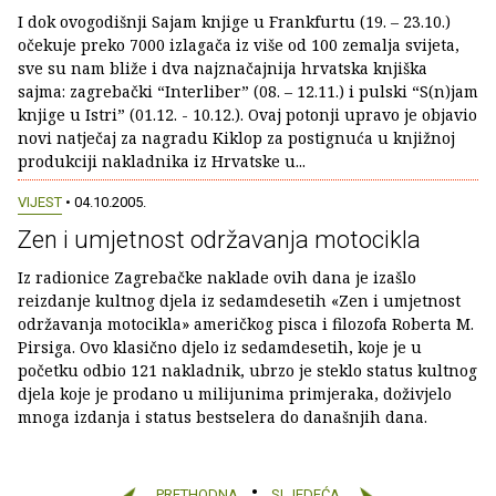
I dok ovogodišnji Sajam knjige u Frankfurtu (19. – 23.10.)
očekuje preko 7000 izlagača iz više od 100 zemalja svijeta,
sve su nam bliže i dva najznačajnija hrvatska knjiška
sajma: zagrebački “Interliber” (08. – 12.11.) i pulski “S(n)jam
knjige u Istri” (01.12. - 10.12.). Ovaj potonji upravo je objavio
novi natječaj za nagradu Kiklop za postignuća u knjižnoj
produkciji nakladnika iz Hrvatske u...
VIJEST
• 04.10.2005.
Zen i umjetnost održavanja motocikla
Iz radionice Zagrebačke naklade ovih dana je izašlo
reizdanje kultnog djela iz sedamdesetih «Zen i umjetnost
održavanja motocikla» američkog pisca i filozofa Roberta M.
Pirsiga. Ovo klasično djelo iz sedamdesetih, koje je u
početku odbio 121 nakladnik, ubrzo je steklo status kultnog
djela koje je prodano u milijunima primjeraka, doživjelo
mnoga izdanja i status bestselera do današnjih dana.
PRETHODNA
SLJEDEĆA