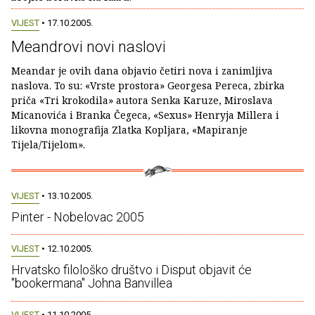
VIJEST
• 17.10.2005.
Meandrovi novi naslovi
Meandar je ovih dana objavio četiri nova i zanimljiva
naslova. To su: «Vrste prostora» Georgesa Pereca, zbirka
priča «Tri krokodila» autora Senka Karuze, Miroslava
Micanovića i Branka Čegeca, «Sexus» Henryja Millera i
likovna monografija Zlatka Kopljara, «Mapiranje
Tijela/Tijelom».
VIJEST
• 13.10.2005.
Pinter - Nobelovac 2005
VIJEST
• 12.10.2005.
Hrvatsko filološko društvo i Disput objavit će
"bookermana" Johna Banvillea
VIJEST
• 11.10.2005.