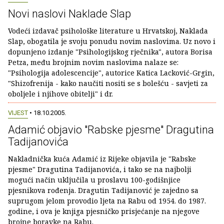
Novi naslovi Naklade Slap
Vodeći izdavač psihološke literature u Hrvatskoj, Naklada
Slap, obogatila je svoju ponudu novim naslovima. Uz novo i
dopunjeno izdanje "Psihologijskog rječnika", autora Borisa
Petza, među brojnim novim naslovima nalaze se:
"Psihologija adolescencije", autorice Katica Lacković-Grgin,
"Shizofrenija - kako naučiti nositi se s bolešću - savjeti za
oboljele i njihove obitelji" i dr.
VIJEST
• 18.10.2005.
Adamić objavio "Rabske pjesme" Dragutina
Tadijanovića
Nakladnička kuća Adamić iz Rijeke objavila je "Rabske
pjesme" Dragutina Tadijanovića, i tako se na najbolji
mogući način uključila u proslavu 100-godišnjice
pjesnikova rođenja. Dragutin Tadijanović je zajedno sa
suprugom jelom provodio ljeta na Rabu od 1954. do 1987.
godine, i ova je knjiga pjesničko prisjećanje na njegove
brojne boravke na Rabu.