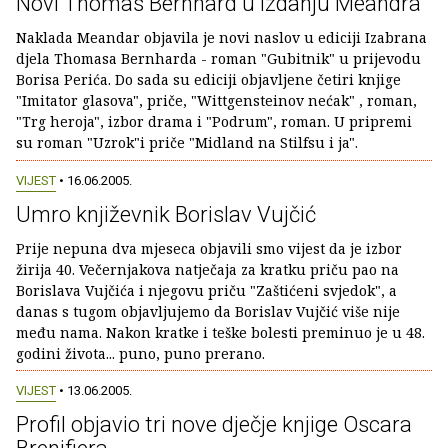
Novi Thomas Bernhard u izdanju Meandra
Naklada Meandar objavila je novi naslov u ediciji Izabrana
djela Thomasa Bernharda - roman "Gubitnik" u prijevodu
Borisa Perića. Do sada su ediciji objavljene četiri knjige
"Imitator glasova", priče, "Wittgensteinov nećak" , roman,
"Trg heroja", izbor drama i "Podrum", roman. U pripremi
su roman "Uzrok"i priče "Midland na Stilfsu i ja".
VIJEST
• 16.06.2005.
Umro književnik Borislav Vujčić
Prije nepuna dva mjeseca objavili smo vijest da je izbor
žirija 40. Večernjakova natječaja za kratku priču pao na
Borislava Vujčića i njegovu priču "Zaštićeni svjedok", a
danas s tugom objavljujemo da Borislav Vujčić više nije
među nama. Nakon kratke i teške bolesti preminuo je u 48.
godini života... puno, puno prerano.
VIJEST
• 13.06.2005.
Profil objavio tri nove dječje knjige Oscara