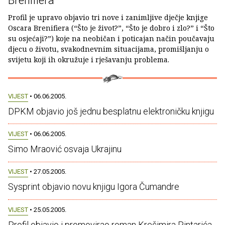
Brenifiera
Profil je upravo objavio tri nove i zanimljive dječje knjige
Oscara Brenifiera (“Što je život?”, “Što je dobro i zlo?” i “Što
su osjećaji?”) koje na neobičan i poticajan način poučavaju
djecu o životu, svakodnevnim situacijama, promišljanju o
svijetu koji ih okružuje i rješavanju problema.
VIJEST
• 06.06.2005.
DPKM objavio još jednu besplatnu elektroničku knjigu
VIJEST
• 06.06.2005.
Simo Mraović osvaja Ukrajinu
VIJEST
• 27.05.2005.
Sysprint objavio novu knjigu Igora Čumandre
VIJEST
• 25.05.2005.
Profil objavio i promovirao roman Krešimira Pintarića