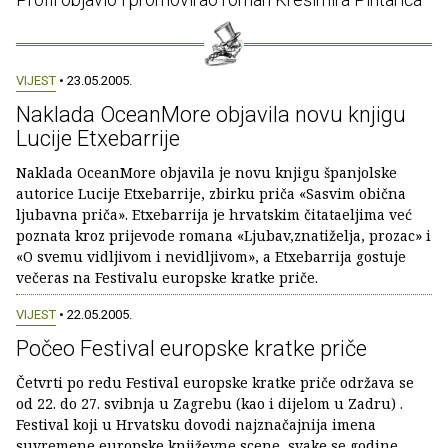
VIJEST
• 23.05.2005.
Naklada OceanMore objavila novu knjigu
Lucije Etxebarrije
Naklada OceanMore objavila je novu knjigu španjolske
autorice Lucije Etxebarrije, zbirku priča «Sasvim obična
ljubavna priča». Etxebarrija je hrvatskim čitataeljima već
poznata kroz prijevode romana «Ljubav,znatiželja, prozac» i
«O svemu vidljivom i nevidljivom», a Etxebarrija gostuje
večeras na Festivalu europske kratke priče.
VIJEST
• 22.05.2005.
Počeo Festival europske kratke priče
Četvrti po redu Festival europske kratke priče održava se
od 22. do 27. svibnja u Zagrebu (kao i dijelom u Zadru) .
Festival koji u Hrvatsku dovodi najznačajnija imena
suvremene europske književne scene, svake se godine