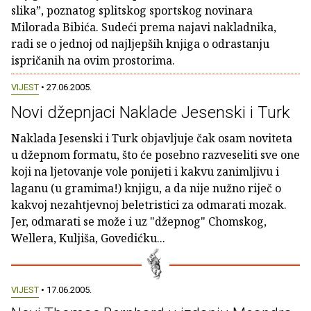
slika”, poznatog splitskog sportskog novinara
Milorada Bibića. Sudeći prema najavi nakladnika,
radi se o jednoj od najljepših knjiga o odrastanju
ispričanih na ovim prostorima.
VIJEST
• 27.06.2005.
Novi džepnjaci Naklade Jesenski i Turk
Naklada Jesenski i Turk objavljuje čak osam noviteta
u džepnom formatu, što će posebno razveseliti sve one
koji na ljetovanje vole ponijeti i kakvu zanimljivu i
laganu (u gramima!) knjigu, a da nije nužno riječ o
kakvoj nezahtjevnoj beletristici za odmarati mozak.
Jer, odmarati se može i uz "džepnog" Chomskog,
Wellera, Kuljiša, Govedićku...
VIJEST
• 17.06.2005.