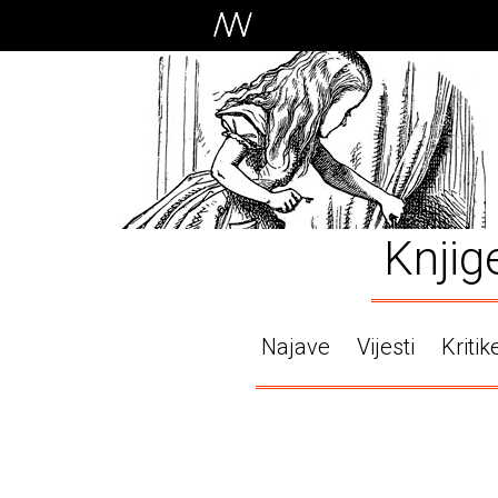
Knjig
Najave
Vijesti
Kritik