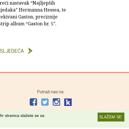
reći nastavak “Najljepših
ijedaka” Hermanna Hessea, te
ekivani Gaston, preciznije
strip album “Gaston br. 5”.
SLJEDEĆA
Potraži nas na:
hr stranica slažete se sa
SLAŽEM SE