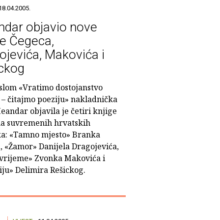
18.04.2005.
dar objavio nove
ge Čegeca,
ojevića, Makovića i
ckog
slom «Vratimo dostojanstvo
 – čitajmo poeziju» nakladnička
andar objavila je četiri knjige
a suvremenih hrvatskih
ka: «Tamno mjesto» Branka
, «Žamor» Danijela Dragojevića,
rijeme» Zvonka Makovića i
iju» Delimira Rešickog.