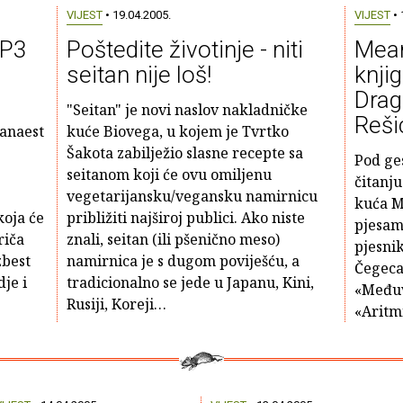
VIJEST
• 19.04.2005.
VIJEST
• 
MP3
Poštedite životinje - niti
Mean
seitan nije loš!
knji
Drag
"Seitan" je novi naslov nakladničke
Reši
danaest
kuće Biovega, u kojem je Tvrtko
Šakota zabilježio slasne recepte sa
Pod ge
seitanom koji će ovu omiljenu
čitanju
vegetarijansku/vegansku namirnicu
kuća Me
koja će
približiti najširoj publici. Ako niste
pjesam
riča
znali, seitan (ili pšenično meso)
pjesni
zbest
namirnica je s dugom poviješću, a
Čegeca
je i
tradicionalno se jede u Japanu, Kini,
«Međuv
Rusiji, Koreji…
«Aritm