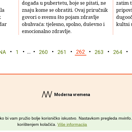
događa u pubertetu, boje se pitati, ne
zatim t
la
znaju kome se obratiti. Ovaj priručnik
pripov
k
govori o svemu što pojam zdravlje
dugooč
dar
obuhvaća: tjelesno, spolno, duševno i
kultni 
emocionalno zdravlje.
NA
1
…
260
261
262
263
264
Moderna vremena
Sva prava pridržana © MV Info d.o.o. 2026. • Kriv je
Fiktiv
kako bi vam pružio bolje korisničko iskustvo. Nastavkom pregleda mvinfo.
korištenjem kolačića.
Više informacija
O nama
•
Pomoć
•
Uvjeti korištenja
•
RSS kanali