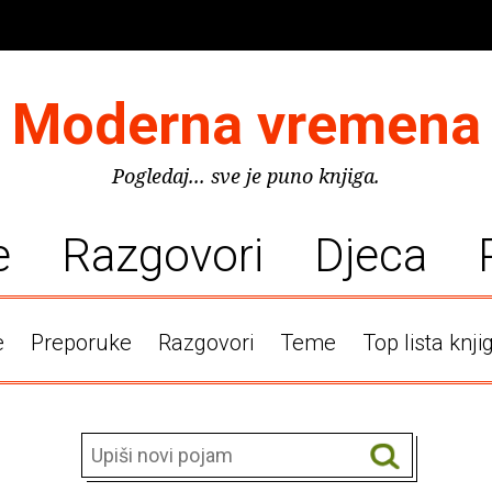
Moderna vremena
Pogledaj... sve je puno knjiga.
e
Razgovori
Djeca
e
Preporuke
Razgovori
Teme
Top lista knji