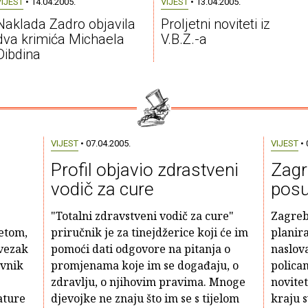
VIJEST
• 14.04.2005.
VIJEST
• 13.04.2005.
Naklada Zadro objavila
Proljetni noviteti iz
dva krimića Michaela
V.B.Z.-a
Dibdina
VIJEST
• 07.04.2005.
VIJEST
• 
Profil objavio zdrastveni
Zagr
vodič za cure
posu
"Totalni zdravstveni vodič za cure"
Zagreb
etom,
priručnik je za tinejdžerice koji će im
planira
svezak
pomoći dati odgovore na pitanja o
naslova
ovnik
promjenama koje im se događaju, o
policam
zdravlju, o njihovim pravima. Mnoge
novitet
ature
djevojke ne znaju što im se s tijelom
kraju 