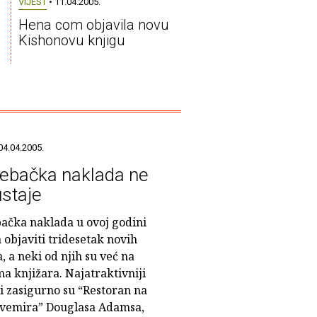
VIJEST
• 11.04.2005.
Hena com objavila novu
Kishonovu knjigu
04.04.2005.
ebačka naklada ne
staje
ačka naklada u ovoj godini
 objaviti tridesetak novih
, a neki od njih su već na
a knjižara. Najatraktivniji
i zasigurno su “Restoran na
svemira” Douglasa Adamsa,