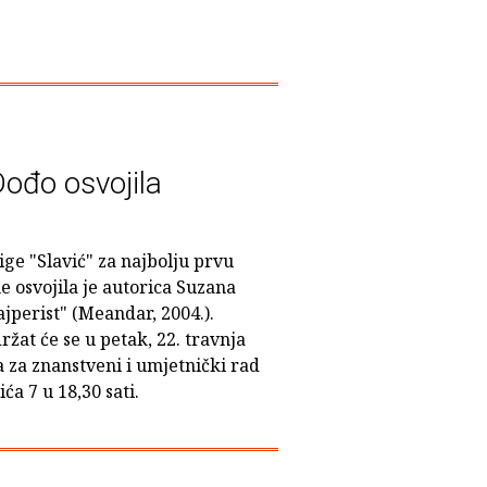
ođo osvojila
ge "Slavić" za najbolju prvu
e osvojila je autorica Suzana
perist" (Meandar, 2004.).
žat će se u petak, 22. travnja
 za znanstveni i umjetnički rad
ća 7 u 18,30 sati.