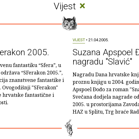
×
Vijest
VIJEST
• 21.04.2005.
erakon 2005.
Suzana Apspoel Ð
nagradu "Slavić"
venu fantastiku “Sfera”, u
a održava “SFerakon 2005.”,
Nagradu Dana hrvatske knji
cija znanstvene fantastike i
proznu knjigu u 2004. godin
. Ovogodišnji "SFerakon"
Apspoel Ðođo za roman "Snaj
 hrvatske fantastične i
Svečana dodjela nagrade odr
sti.
2005. u prostorijama Zavoda
HAZ u Splitu, Trg braće Radi