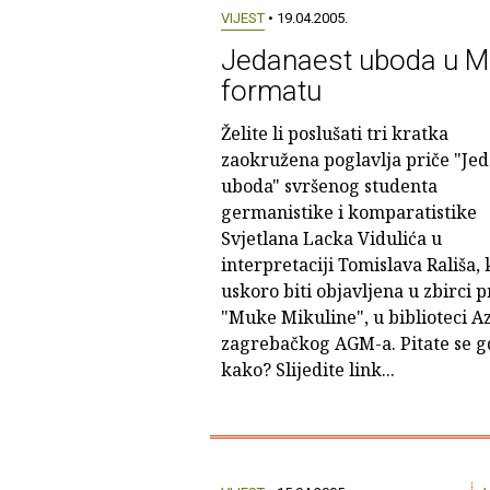
VIJEST
• 19.04.2005.
Jedanaest uboda u 
formatu
Želite li poslušati tri kratka
zaokružena poglavlja priče "Je
uboda" svršenog studenta
germanistike i komparatistike
Svjetlana Lacka Vidulića u
interpretaciji Tomislava Rališa, 
uskoro biti objavljena u zbirci p
"Muke Mikuline", u biblioteci A
zagrebačkog AGM-a. Pitate se gd
kako? Slijedite link...