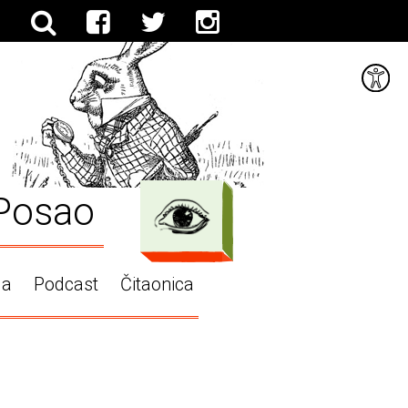
Posao
ga
Podcast
Čitaonica