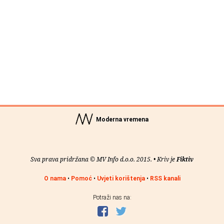
Moderna vremena
Sva prava pridržana © MV Info d.o.o. 2015. • Kriv je
Fiktiv
O nama
•
Pomoć
•
Uvjeti korištenja
•
RSS kanali
Potraži nas na: