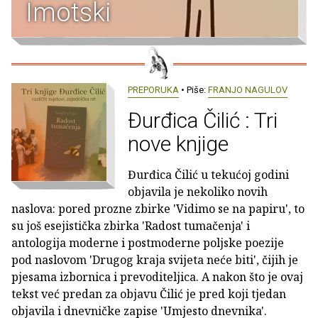
Imotski
PREPORUKA
• Piše:
FRANJO NAGULOV
Đurđica Čilić : Tri
nove knjige
Đurđica Čilić u tekućoj godini
objavila je nekoliko novih
naslova: pored prozne zbirke 'Vidimo se na papiru', to
su još esejistička zbirka 'Radost tumačenja' i
antologija moderne i postmoderne poljske poezije
pod naslovom 'Drugog kraja svijeta neće biti', čijih je
pjesama izbornica i prevoditeljica. A nakon što je ovaj
tekst već predan za objavu Čilić je pred koji tjedan
objavila i dnevničke zapise 'Umjesto dnevnika'.