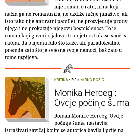
nije roman o ratu, ni na koji
način ga ne romantizira, ne uzdiže ničije junaštvo, ali
isto tako nije antiratni pamflet, ne prosvjeduje protiv
njega i ne prokazuje njegovu besmislenost. To je
roman koji govori o jalovosti umjetnosti da se suoči s
ratom, da o njemu bilo što kaže, ali, paradoksalno,
premda zato što je svjesna svoje nemoći, baš zato u
tome uspijeva.
KRITIKA
• Piše:
MIRKO BOŽIĆ
Monika Herceg :
Ovdje počinje šuma
Roman Monike Herceg 'Ovdje
počinje šuma' nastavlja
istraživati zavičaj kojim se autorica bavila i prije na