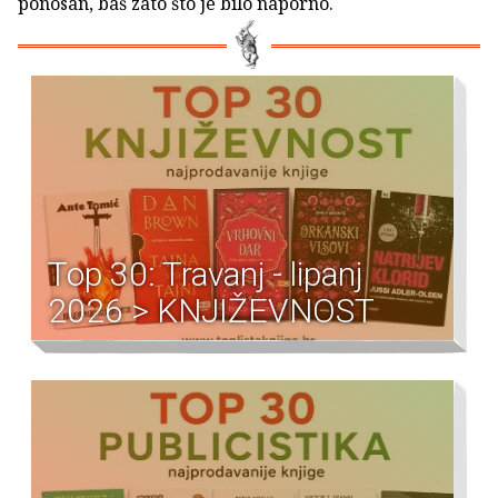
ponosan, baš zato što je bilo naporno.
Top 30: Travanj - lipanj
2026 > KNJIŽEVNOST