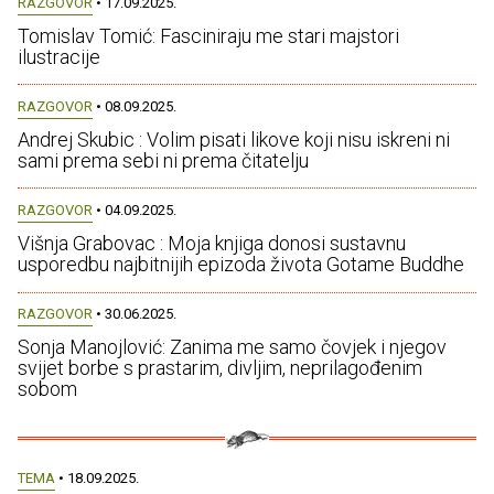
RAZGOVOR
• 17.09.2025.
Tomislav Tomić: Fasciniraju me stari majstori
ilustracije
RAZGOVOR
• 08.09.2025.
Andrej Skubic : Volim pisati likove koji nisu iskreni ni
sami prema sebi ni prema čitatelju
RAZGOVOR
• 04.09.2025.
Višnja Grabovac : Moja knjiga donosi sustavnu
usporedbu najbitnijih epizoda života Gotame Buddhe
RAZGOVOR
• 30.06.2025.
Sonja Manojlović: Zanima me samo čovjek i njegov
svijet borbe s prastarim, divljim, neprilagođenim
sobom
TEMA
• 18.09.2025.