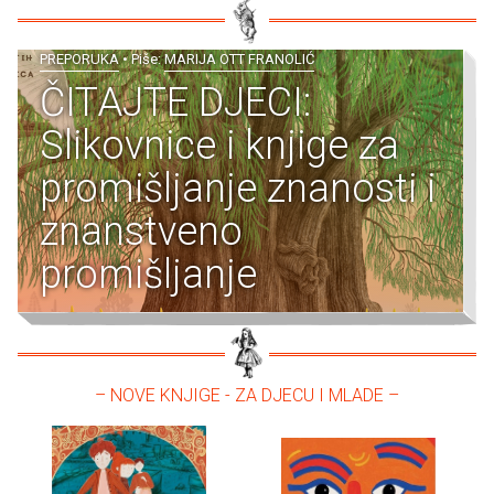
PREPORUKA
• Piše:
MARIJA OTT FRANOLIĆ
ČITAJTE DJECI:
Slikovnice i knjige za
promišljanje znanosti i
znanstveno
promišljanje
– NOVE KNJIGE - ZA DJECU I MLADE –