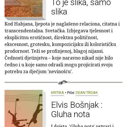
To je slika, samo
slika
Kod Habjana, ljepota je naglašeno relaciona, citatna i
transcendentalna. Svetačka. Izbjegava tjelesnost i
eksplicitnu erotičnost, direktnu političnost,
ekscesnost, grotesku, kompozicijsku ili kolorističku
prodornost. Teži se profinjenoj, blagoj nijansi.
Čednosti djetinjstva – koje naravno nikad nije bilo
čedno i u koje samo odrasli mogu projicirati svoju
potrebu za dječjom 'nevinošću'.
KRITIKA
• Piše:
DEAN TRDAK
Elvis Bošnjak :
Gluha nota
I doista, 'Gluha nota' ustvari i