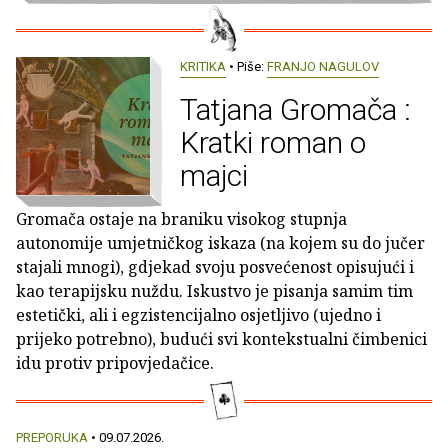
KRITIKA
• Piše:
FRANJO NAGULOV
Tatjana Gromača :
Kratki roman o
majci
Gromača ostaje na braniku visokog stupnja
autonomije umjetničkog iskaza (na kojem su do jučer
stajali mnogi), gdjekad svoju posvećenost opisujući i
kao terapijsku nuždu. Iskustvo je pisanja samim tim
estetički, ali i egzistencijalno osjetljivo (ujedno i
prijeko potrebno), budući svi kontekstualni čimbenici
idu protiv pripovjedačice.
PREPORUKA
• 09.07.2026.