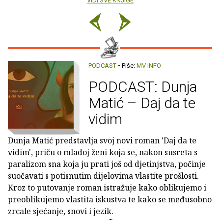
VIDI SVE KNJIGE
PODCAST
• Piše:
MV INFO
PODCAST: Dunja
Matić – Daj da te
vidim
Dunja Matić predstavlja svoj novi roman 'Daj da te
vidim', priču o mladoj ženi koja se, nakon susreta s
paralizom sna koja ju prati još od djetinjstva, počinje
suočavati s potisnutim dijelovima vlastite prošlosti.
Kroz to putovanje roman istražuje kako oblikujemo i
preoblikujemo vlastita iskustva te kako se međusobno
zrcale sjećanje, snovi i jezik.