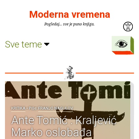
Moderna vremena
Pogledaj... sve je puno knjiga.
Sve teme
KRITIKA
• Piše:
FRANJO NAGULOV
Ante Tomić : Kraljević
Marko oslobađa