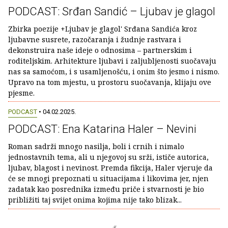
PODCAST: Srđan Sandić – Ljubav je glagol
Zbirka poezije +Ljubav je glagol' Srđana Sandića kroz
ljubavne susrete, razočaranja i žudnje rastvara i
dekonstruira naše ideje o odnosima – partnerskim i
roditeljskim. Arhitekture ljubavi i zaljubljenosti suočavaju
nas sa samoćom, i s usamljenošću, i onim što jesmo i nismo.
Upravo na tom mjestu, u prostoru suočavanja, klijaju ove
pjesme.
PODCAST
• 04.02.2025.
PODCAST: Ena Katarina Haler – Nevini
Roman sadrži mnogo nasilja, boli i crnih i nimalo
jednostavnih tema, ali u njegovoj su srži, ističe autorica,
ljubav, blagost i nevinost. Premda fikcija, Haler vjeruje da
će se mnogi prepoznati u situacijama i likovima jer, njen
zadatak kao posrednika između priče i stvarnosti je bio
približiti taj svijet onima kojima nije tako blizak...