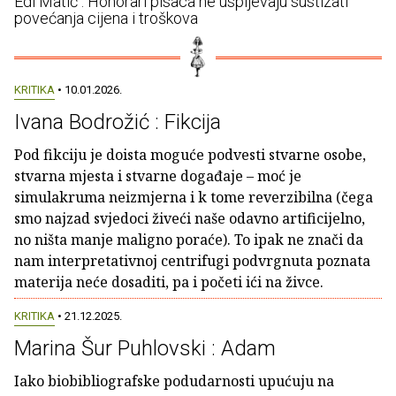
Edi Matić : Honorari pisaca ne uspijevaju sustizati
povećanja cijena i troškova
KRITIKA
• 10.01.2026.
Ivana Bodrožić : Fikcija
Pod fikciju je doista moguće podvesti stvarne osobe,
stvarna mjesta i stvarne događaje – moć je
simulakruma neizmjerna i k tome reverzibilna (čega
smo najzad svjedoci živeći naše odavno artificijelno,
no ništa manje maligno poraće). To ipak ne znači da
nam interpretativnoj centrifugi podvrgnuta poznata
materija neće dosaditi, pa i početi ići na živce.
KRITIKA
• 21.12.2025.
Marina Šur Puhlovski : Adam
Iako biobibliografske podudarnosti upućuju na