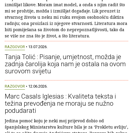
izmišljat likove. Moram imat model, a onda s njim radit što
mi se prohtije, možda i izmišljat događaje. Lik preuzet iz
stvarnog života u neku mi ruku svojom osobnošću diktira
radnju; ona proizlazi iz njegove stvarnosti. Literatura mora
biti pomiješana sa životom do neprepoznatljivosti, tako da
se više ne zna što je život, a što literatura.
RAZGOVOR
• 13.07.2026.
Tanja Tolić : Pisanje, umjetnost, možda je
zadnja čarolija koja nam je ostala na ovom
surovom svijetu
RAZGOVOR
• 12.06.2026.
Marc Casals Iglesias : Kvaliteta teksta i
težina prevođenja ne moraju se nužno
podudarati
Jedina pomoć koju je neki moj prijevod dobio od
španjolskog Ministarstva kulture bila je za ‘Prokletu avliju’,