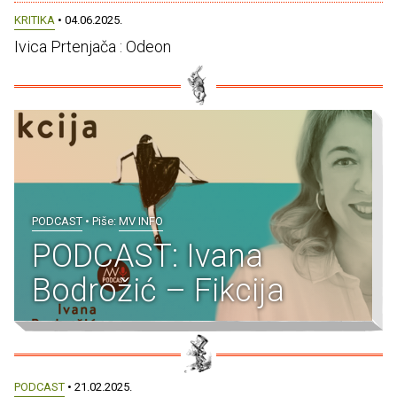
KRITIKA
• 04.06.2025.
Ivica Prtenjača : Odeon
PODCAST
• Piše:
MV INFO
PODCAST: Ivana
Bodrožić – Fikcija
PODCAST
• 21.02.2025.