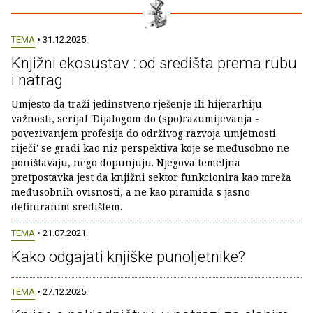
TEMA
• 31.12.2025.
Knjižni ekosustav : od središta prema rubu
i natrag
Umjesto da traži jedinstveno rješenje ili hijerarhiju
važnosti, serijal 'Dijalogom do (spo)razumijevanja -
povezivanjem profesija do održivog razvoja umjetnosti
riječi' se gradi kao niz perspektiva koje se međusobno ne
poništavaju, nego dopunjuju. Njegova temeljna
pretpostavka jest da knjižni sektor funkcionira kao mreža
međusobnih ovisnosti, a ne kao piramida s jasno
definiranim središtem.
TEMA
• 21.07.2021.
Kako odgajati knjiške punoljetnike?
TEMA
• 27.12.2025.