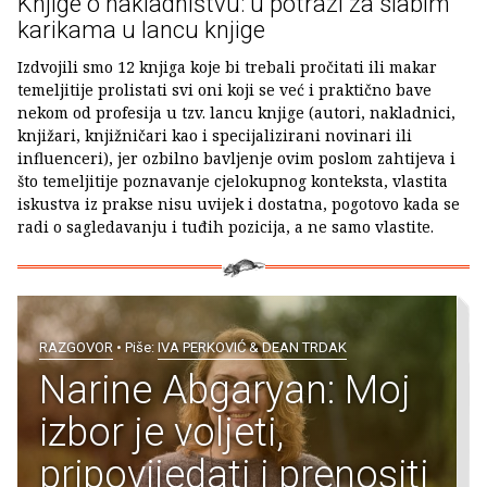
Knjige o nakladništvu: u potrazi za slabim
karikama u lancu knjige
Izdvojili smo 12 knjiga koje bi trebali pročitati ili makar
temeljitije prolistati svi oni koji se već i praktično bave
nekom od profesija u tzv. lancu knjige (autori, nakladnici,
knjižari, knjižničari kao i specijalizirani novinari ili
influenceri), jer ozbilno bavljenje ovim poslom zahtijeva i
što temeljitije poznavanje cjelokupnog konteksta, vlastita
iskustva iz prakse nisu uvijek i dostatna, pogotovo kada se
radi o sagledavanju i tuđih pozicija, a ne samo vlastite.
RAZGOVOR
• Piše:
IVA PERKOVIĆ & DEAN TRDAK
Narine Abgaryan: Moj
izbor je voljeti,
pripovijedati i prenositi