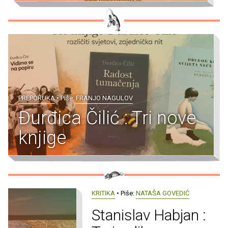
PREPORUKA
• Piše:
FRANJO NAGULOV
Đurđica Čilić : Tri nove
knjige
KRITIKA
• Piše:
NATAŠA GOVEDIĆ
Stanislav Habjan :