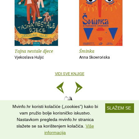
Tajna nestale djece
Šminka
Vjekoslava Huljić
Anna Skowrońska
VIDI SVE KNJIGE
Mvinfo.hr koristi kolačiće („cookies“) kako bi
SLAŽEM SE
vam pružio bolje korisničko iskustvo.
RAZGOVOR
• Piše:
REBBECA MIKULANDRA
Nastavkom pregleda mvinfo.hr stranica
Mirna Brođanac:
slažete se sa korištenjem kolačića.
Više
informacija
Dječji pisci ne smiju