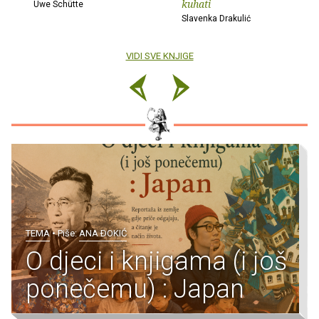
kuhati
Uwe Schütte
Slavenka Drakulić
VIDI SVE KNJIGE
TEMA
• Piše:
ANA ÐOKIĆ
O djeci i knjigama (i još
ponečemu) : Japan