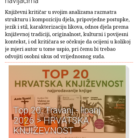
navijačima
Književni kritičar u svojim analizama razmatra
strukturu i kompoziciju djela, pripovjedne postupke,
jezik i stil, karakterizaciju likova, odnos djela prema
književnoj tradiciji, originalnost, kulturni i povijesni
kontekst, i od kritičara se očekuje da ocijeni u kolikoj
je mjeri autor u tome uspio, pri čemu bi trebao
odvojiti osobni ukus od vrijednosnog suda.
Top 20: Travanj - lipanj
2026 > HRVATSKA
KNJIŽEVNOST