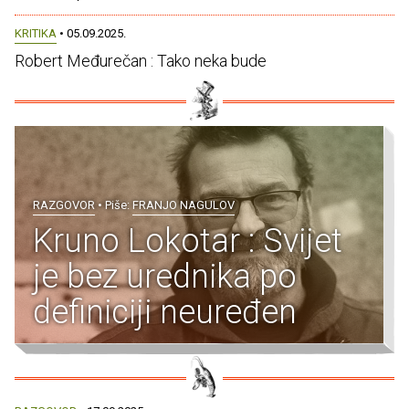
KRITIKA
• 05.09.2025.
Robert Međurečan : Tako neka bude
RAZGOVOR
• Piše:
FRANJO NAGULOV
Kruno Lokotar : Svijet
je bez urednika po
definiciji neuređen