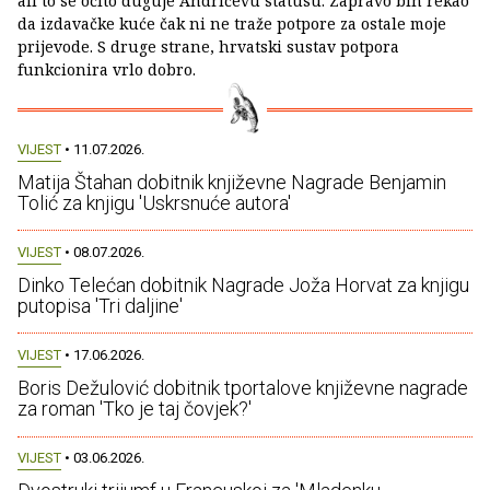
ali to se očito duguje Andrićevu statusu. Zapravo bih rekao
da izdavačke kuće čak ni ne traže potpore za ostale moje
prijevode. S druge strane, hrvatski sustav potpora
funkcionira vrlo dobro.
VIJEST
• 11.07.2026.
Matija Štahan dobitnik književne Nagrade Benjamin
Tolić za knjigu 'Uskrsnuće autora'
VIJEST
• 08.07.2026.
Dinko Telećan dobitnik Nagrade Joža Horvat za knjigu
putopisa 'Tri daljine'
VIJEST
• 17.06.2026.
Boris Dežulović dobitnik tportalove književne nagrade
za roman 'Tko je taj čovjek?'
VIJEST
• 03.06.2026.