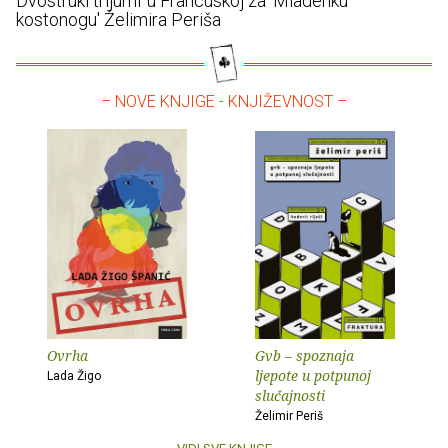
Dvostruki trijumf u Francuskoj za 'Mladenku
kostonogu' Želimira Periša
– NOVE KNJIGE - KNJIŽEVNOST –
Ovrha
Gvb – spoznaja
ljepote u potpunoj
Lada Žigo
slučajnosti
Želimir Periš