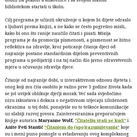
bibliotekom startati u školu.
Cilj programa je učiniti okruženje u kojem bi dijete odraslo
s ljubavi prema knjizi, a ne kako se često pogrešno misli,
kako bi ono što ranije naučilo čitati i pisati. Misija
programa je da promocija pismenosti, a pismenost se bitno
reflektira na zdravlje, kroz poticanje čitanja djeci od
najranije postane standardnim dijelom preventivnih
programa u pedijatriji i na taj način dio javno zdravstvenih
mjera u očuvanju zdravlja djece.
Čitanje od najranije dobi, u interaktivnom odnosu djeteta i
onog koji mu čita osobito je važno prve 3 godine života kada
se još uvijek oblikuje dječji mozak. Već sada svjedočimo
nizu iskustava i dokaza o negativnom utjecaju izloženosti
ekranima u toj dobi, ponajviše su to teškoće komunikacije
uz slabiji razvoj govora. Zainteresiranima preporučujem
knjige autorica
Maryanne Wolf
,
"Čitatelju vrati se kući"
i
Anite Peti Stantić
"Čitanjem do (spo)razumijevanja"
koje
su i meni puno pomogle u svladavanju ovog kompleksnog