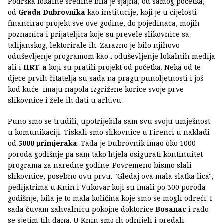
Podrška lokalne sredine bila je sjajna, od samog početka,
od
Grada Dubrovnika
kao institucije, koji je u cijelosti
financirao projekt sve ove godine, do pojedinaca, mojih
poznanica i prijateljica koje su prevele slikovnice sa
talijanskog, lektorirale ih. Zarazno je bilo njihovo
oduševljenje programom kao i oduševljenje lokalnih medija
ali i
HRT-a
koji su pratili projekt od početka. Neka od te
djece prvih čitatelja su sada na pragu punoljetnosti i još
kod kuće imaju napola izgrižene korice svoje prve
slikovnice i žele ih dati u arhivu.
Puno smo se trudili, upotrijebila sam svu svoju umješnost
u komunikaciji. Tiskali smo slikovnice u Firenci u nakladi
od
5000 primjeraka
. Tada je Dubrovnik imao oko 1000
poroda godišnje pa sam tako htjela osigurati kontinuitet
programa za naredne godine. Povremeno bismo slali
slikovnice, posebno ovu prvu, "Gledaj ova mala slatka lica",
pedijatrima u Knin i Vukovar koji su imali po 300 poroda
godišnje, bila je to mala količina koje smo se mogli odreći. I
sada čuvam zahvalnicu pokojne doktorice
Bosanac
i rado
se sjetim tih dana. U Knin smo ih odnijeli i predali