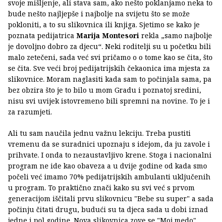
svoje mišljenje, ali stava sam, ako nešto poklanjamo neka to
bude nešto najljepše i najbolje na svijetu što se može
pokloniti, a to su slikovnica ili knjiga. Sjetimo se kako je
poznata pedijatrica
Marija Montesori
rekla „samo najbolje
je dovoljno dobro za djecu“. Neki roditelji su u početku bili
malo zetečeni, sada već svi pričamo o o tome kao se čita, što
se čita. Sve veći broj pedijatrijskih čekaonica ima mjesta za
slikovnice. Moram naglasiti kada sam to počinjala sama, pa
bez obzira što je to bilo u mom Gradu i poznatoj sredini,
nisu svi uvijek istovremeno bili spremni na novine. To je i
za razumjeti.
Ali tu sam naučila jednu važnu lekciju. Treba pustiti
vremenu da se suradnici upoznaju s idejom, da ju zavole i
prihvate. I onda to nezaustavljivo krene. Stoga i nacionalni
program ne ide kao obaveza a u dvije godine od kada smo
počeli već imamo 70% pedijatrijskih ambulanti uključenih
u program. To praktično znači kako su svi već s prvom
generacijom iščitali prvu slikovnicu "Bebe su super" a sada
počinju čitati drugu, budući su ta djeca sada u dobi iznad
jedne i pol godine. Nova slikovnica zove se "Moj medo".