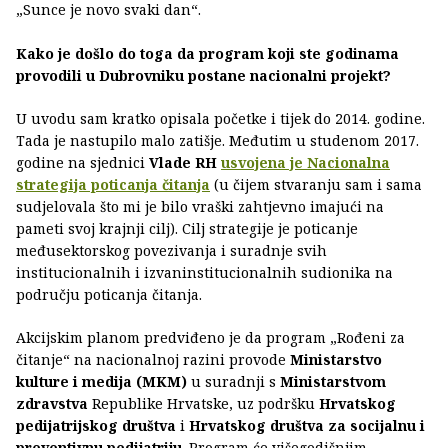
„Sunce je novo svaki dan“.
Kako je došlo do toga da program koji ste godinama
provodili u Dubrovniku postane nacionalni projekt?
U uvodu sam kratko opisala početke i tijek do 2014. godine.
Tada je nastupilo malo zatišje. Međutim u studenom 2017.
godine na sjednici
Vlade RH
usvojena je
Nacionalna
strategija poticanja čitanja
(u čijem stvaranju sam i sama
sudjelovala što mi je bilo vraški zahtjevno imajući na
pameti svoj krajnji cilj). Cilj strategije je poticanje
međusektorskog povezivanja i suradnje svih
institucionalnih i izvaninstitucionalnih sudionika na
području poticanja čitanja.
Akcijskim planom predviđeno je da program „Rođeni za
čitanje“ na nacionalnoj razini provode
Ministarstvo
kulture i medija (MKM)
u suradnji s
Ministarstvom
zdravstva
Republike Hrvatske, uz podršku
Hrvatskog
pedijatrijskog društva
i
Hrvatskog društva za socijalnu i
preventivnu pedijatriju
. Program će višegodišnjim