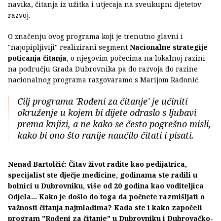
navika, čitanja iz užitka i utjecaja na sveukupni djetetov
razvoj.
O značenju ovog programa koji je trenutno glavni i
"najopipljiviji" realizirani segment
Nacionalne strategije
poticanja čitanja
, o njegovim počecima na lokalnoj razini
na području Grada Dubrovnika pa do razvoja do razine
nacionalnog programa razgovaramo s Marijom Radonić.
Cilj programa 'Rođeni za čitanje' je učiniti
okruženje u kojem bi dijete odraslo s ljubavi
prema knjizi, a ne kako se često pogrešno misli,
kako bi ono što ranije naučilo čitati i pisati.
Nenad Bartolčić: Čitav život radite kao pedijatrica,
specijalist ste dječje medicine, godinama ste radili u
bolnici u Dubrovniku, više od 20 godina kao voditeljica
Odjela... Kako je došlo do toga da počnete razmišljati o
važnosti čitanja najmlađima? Kada ste i kako započeli
program "Rođeni za čitanje" u Dubrovniku i Dubrovačko-