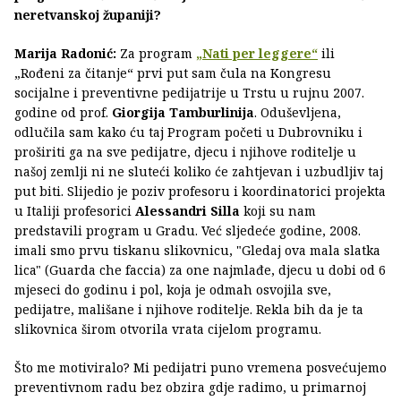
neretvanskoj županiji?
Marija Radonić:
Za program
„Nati per leggere“
ili
„Rođeni za čitanje“ prvi put sam čula na Kongresu
socijalne i preventivne pedijatrije u Trstu u rujnu 2007.
godine od prof.
Giorgija Tamburlinija
. Oduševljena,
odlučila sam kako ću taj Program početi u Dubrovniku i
proširiti ga na sve pedijatre, djecu i njihove roditelje u
našoj zemlji ni ne sluteći koliko će zahtjevan i uzbudljiv taj
put biti. Slijedio je poziv profesoru i koordinatorici projekta
u Italiji profesorici
Alessandri Silla
koji su nam
predstavili program u Gradu. Već sljedeće godine, 2008.
imali smo prvu tiskanu slikovnicu, "Gledaj ova mala slatka
lica" (Guarda che faccia) za one najmlađe, djecu u dobi od 6
mjeseci do godinu i pol, koja je odmah osvojila sve,
pedijatre, mališane i njihove roditelje. Rekla bih da je ta
slikovnica širom otvorila vrata cijelom programu.
Što me motiviralo? Mi pedijatri puno vremena posvećujemo
preventivnom radu bez obzira gdje radimo, u primarnoj