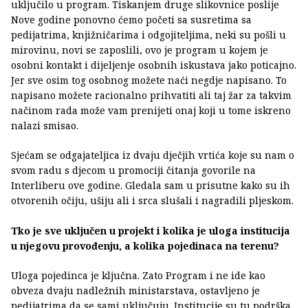
uključilo u program. Tiskanjem druge slikovnice poslije
Nove godine ponovno ćemo početi sa susretima sa
pedijatrima, knjižničarima i odgojiteljima, neki su pošli u
mirovinu, novi se zaposlili, ovo je program u kojem je
osobni kontakt i dijeljenje osobnih iskustava jako poticajno.
Jer sve osim tog osobnog možete naći negdje napisano. To
napisano možete racionalno prihvatiti ali taj žar za takvim
načinom rada može vam prenijeti onaj koji u tome iskreno
nalazi smisao.
Sjećam se odgajateljica iz dvaju dječjih vrtića koje su nam o
svom radu s djecom u promociji čitanja govorile na
Interliberu ove godine. Gledala sam u prisutne kako su ih
otvorenih očiju, ušiju ali i srca slušali i nagradili pljeskom.
Tko je sve uključen u projekt i kolika je uloga institucija
u njegovu provođenju, a kolika pojedinaca na terenu?
Uloga pojedinca je ključna. Zato Program i ne ide kao
obveza dvaju nadležnih ministarstava, ostavljeno je
pedijatrima da se sami uključuju. Institucije su tu podrška