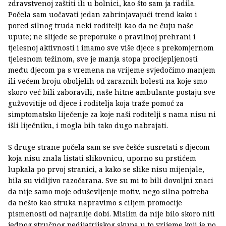
zdravstvenoj zaštiti ili u bolnici, kao što sam ja radila.
Počela sam uočavati jedan zabrinjavajući trend kako i
pored silnog truda neki roditelji kao da ne čuju naše
upute; ne slijede se preporuke o pravilnoj prehrani i
tjelesnoj aktivnosti i imamo sve više djece s prekomjernom
tjelesnom težinom, sve je manja stopa procijepljenosti
među djecom pa s vremena na vrijeme svjedočimo manjem
ili većem broju oboljelih od zaraznih bolesti na koje smo
skoro već bili zaboravili, naše hitne ambulante postaju sve
gužvovitije od djece i roditelja koja traže pomoć za
simptomatsko liječenje za koje naši roditelji s nama nisu ni
išli liječniku, i mogla bih tako dugo nabrajati.
S druge strane počela sam se sve češće susretati s djecom
koja nisu znala listati slikovnicu, uporno su prstićem
lupkala po prvoj stranici, a kako se slike nisu mijenjale,
bila su vidljivo razočarana. Sve su mi to bili dovoljni znaci
da nije samo moje oduševljenje motiv, nego silna potreba
da nešto kao struka napravimo s ciljem promocije
pismenosti od najranije dobi. Mislim da nije bilo skoro niti
jednog stručnog pedijatrijskog skupa u to vrijeme koji je po