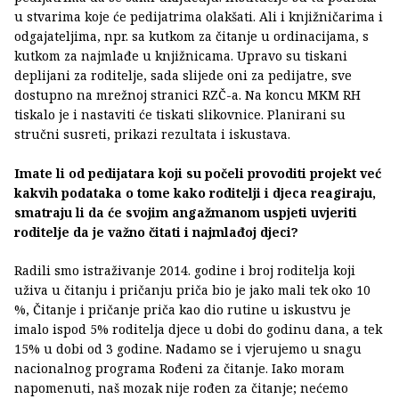
u stvarima koje će pedijatrima olakšati. Ali i knjižničarima i
odgajateljima, npr. sa kutkom za čitanje u ordinacijama, s
kutkom za najmlađe u knjižnicama. Upravo su tiskani
deplijani za roditelje, sada slijede oni za pedijatre, sve
dostupno na mrežnoj stranici RZČ-a. Na koncu MKM RH
tiskalo je i nastaviti će tiskati slikovnice. Planirani su
stručni susreti, prikazi rezultata i iskustava.
Imate li od pedijatara koji su počeli provoditi projekt već
kakvih podataka o tome kako roditelji i djeca reagiraju,
smatraju li da će svojim angažmanom uspjeti uvjeriti
roditelje da je važno čitati i najmlađoj djeci?
Radili smo istraživanje 2014. godine i broj roditelja koji
uživa u čitanju i pričanju priča bio je jako mali tek oko 10
%, Čitanje i pričanje priča kao dio rutine u iskustvu je
imalo ispod 5% roditelja djece u dobi do godinu dana, a tek
15% u dobi od 3 godine. Nadamo se i vjerujemo u snagu
nacionalnog programa Rođeni za čitanje. Iako moram
napomenuti, naš mozak nije rođen za čitanje; nećemo