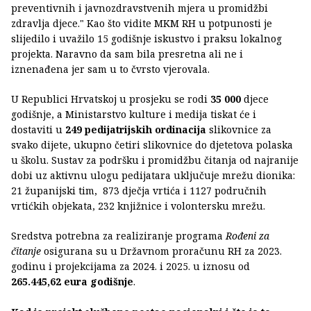
preventivnih i javnozdravstvenih mjera u promidžbi
zdravlja djece." Kao što vidite MKM RH u potpunosti je
slijedilo i uvažilo 15 godišnje iskustvo i praksu lokalnog
projekta. Naravno da sam bila presretna ali ne i
iznenađena jer sam u to čvrsto vjerovala.
U Republici Hrvatskoj u prosjeku se rodi
35 000
djece
godišnje, a Ministarstvo kulture i medija tiskat će i
dostaviti u
249 pedijatrijskih ordinacija
slikovnice za
svako dijete, ukupno četiri slikovnice do djetetova polaska
u školu. Sustav za podršku i promidžbu čitanja od najranije
dobi uz aktivnu ulogu pedijatara uključuje mrežu dionika:
21 županijski tim, 873 dječja vrtića i 1127 područnih
vrtićkih objekata, 232 knjižnice i volontersku mrežu.
Sredstva potrebna za realiziranje programa
Rođeni za
čitanje
osigurana su u Državnom proračunu RH za 2023.
godinu i projekcijama za 2024. i 2025. u iznosu od
265.445,62 eura godišnje
.