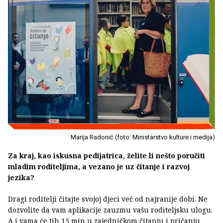
Marija Radonić (foto: Ministarstvo kulture i medija)
Za kraj, kao iskusna pedijatrica, želite li nešto poručiti
mladim roditeljima, a vezano je uz čitanje i razvoj
jezika?
Dragi roditelji čitajte svojoj djeci već od najranije dobi. Ne
dozvolite da vam aplikacije zauzmu vašu roditeljsku ulogu.
A i vama će tih 15 min u zajedničkom čitanju i pričanju