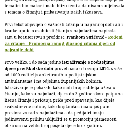
tematici bio makar i malo blizu temi a da nisam sudjelovala
s temom o čitanju i prikazivanju naših iskustava.
Prvi tekst objavljen o važnosti čitanja u najranijoj dobi ali i
kratke upute o osobitosti čitanja s najmlađima napisala
sam u koautorstvu s prof.dr.sc.
Ivankom Stričević
-
Rođeni
za čitanje - Promocija ranog glasnog čitanja djeci od
najranije dobi
.
Prvo veliko, i do sada jedino
istraživanje s roditeljima
djece predškolske dobi
proveli smo u travnju
2014.
s više
od 1000 roditelja anketiranih u pedijatrijskim
ambulantama i na odjelima županijskih bolnica.
Istraživanje je pokazalo kako mali broj roditelja uživa u
čitanju, kako su najmlađi, djeca do 3 godine skoro potpuno
lišena čitanja i pričanja priča pred spavanje, kao dijela
svakodnevne rutine, kako knjižničari imaju još puno
prostora za rad s najmlađima a da pedijatri imaju
jedinstvenu priliku uključiti se u promociju pismenosti
obzirom na veliki broj posjeta djece kroz godinu.