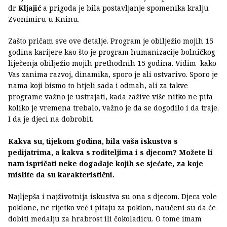
dr
Kljajić
a prigoda je bila postavljanje spomenika kralju
Zvonimiru u Kninu.
Zašto pričam sve ove detalje. Program je obilježio mojih 15
godina karijere kao što je program humanizacije bolničkog
liječenja obilježio mojih prethodnih 15 godina. Vidim kako
Vas zanima razvoj, dinamika, sporo je ali ostvarivo. Sporo je
nama koji bismo to htjeli sada i odmah, ali za takve
programe važno je ustrajati, kada zažive više nitko ne pita
koliko je vremena trebalo, važno je da se dogodilo i da traje.
I da je djeci na dobrobit.
Kakva su, tijekom godina, bila vaša iskustva s
pedijatrima, a kakva s roditeljima i s djecom? Možete li
nam ispričati neke događaje kojih se sjećate, za koje
mislite da su karakteristični.
Najljepša i najživotnija iskustva su ona s djecom. Djeca vole
poklone, ne rijetko već i pitaju za poklon, naučeni su da će
dobiti medalju za hrabrost ili čokoladicu. O tome imam