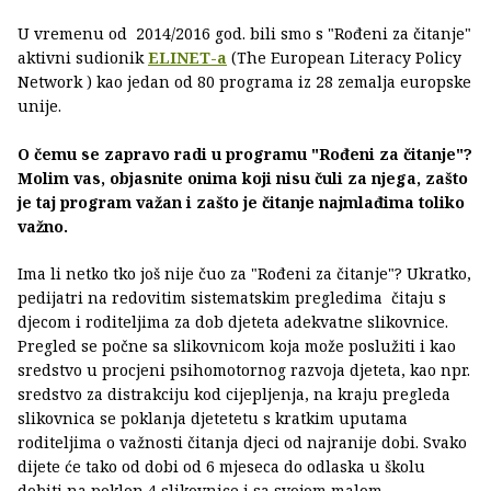
U vremenu od 2014/2016 god. bili smo s "Rođeni za čitanje"
aktivni sudionik
ELINET-a
(The European Literacy Policy
Network ) kao jedan od 80 programa iz 28 zemalja europske
unije.
O čemu se zapravo radi u programu "Rođeni za čitanje"?
Molim vas, objasnite onima koji nisu čuli za njega, zašto
je taj program važan i zašto je čitanje najmlađima toliko
važno.
Ima li netko tko još nije čuo za "Rođeni za čitanje"? Ukratko,
pedijatri na redovitim sistematskim pregledima čitaju s
djecom i roditeljima za dob djeteta adekvatne slikovnice.
Pregled se počne sa slikovnicom koja može poslužiti i kao
sredstvo u procjeni psihomotornog razvoja djeteta, kao npr.
sredstvo za distrakciju kod cijepljenja, na kraju pregleda
slikovnica se poklanja djetetetu s kratkim uputama
roditeljima o važnosti čitanja djeci od najranije dobi. Svako
dijete će tako od dobi od 6 mjeseca do odlaska u školu
dobiti na poklon 4 slikovnice i sa svojom malom