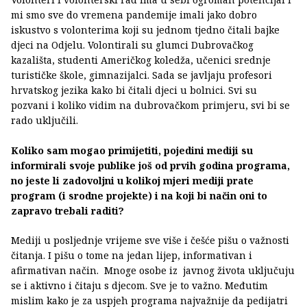
mi smo sve do vremena pandemije imali jako dobro
iskustvo s volonterima koji su jednom tjedno čitali bajke
djeci na Odjelu. Volontirali su glumci Dubrovačkog
kazališta, studenti Američkog koledža, učenici srednje
turističke škole, gimnazijalci. Sada se javljaju profesori
hrvatskog jezika kako bi čitali djeci u bolnici. Svi su
pozvani i koliko vidim na dubrovačkom primjeru, svi bi se
rado uključili.
Koliko sam mogao primijetiti, pojedini mediji su
informirali svoje publike još od prvih godina programa,
no jeste li zadovoljni u kolikoj mjeri mediji prate
program (i srodne projekte) i na koji bi način oni to
zapravo trebali raditi?
Mediji u posljednje vrijeme sve više i češće pišu o važnosti
čitanja. I pišu o tome na jedan lijep, informativan i
afirmativan način. Mnoge osobe iz javnog života uključuju
se i aktivno i čitaju s djecom. Sve je to važno. Međutim
mislim kako je za uspjeh programa najvažnije da pedijatri