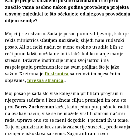
Kad je projekt službeno postao nacionalni i što je to
značilo vama osobno nakon godina provođenja projekta
u svojoj zajednici te što očekujete od njegova provođenja
diljem zemlje?
Moj cilj se ostvario. Sada je posao puno zahtjevniji, kako je
rekla ministrica
Obuljen Koržinek
, slijedi nam rudarski
posao. Ali na neki način za mene osobno usudila bih se
reći puno lakši, možda ne tolik lakši koliko manje manje
stresan. Državne institucije imaju svoj ustroj i na
raspolaganju profesionalce na svim poljima što je jako
važno. Kreirana je
fb stranica
sa redovitim mjesečnim
objavama,
mrežna stranica
...
Moj posao je sada što više kolegama približiti program u
njegovom sadržaju i konačnom cilju i prenijeti im ono što
prof
Berry Zuckerman
kaže, kada jedan put počnete raditi
na ovakav način, više se ne možete vratiti starom načinu
rada, upravo ono što se meni dogodilo. I poticati ih u tome.
To je organizirano kroz nastavak serije susreta, predavanja
i izmjene iskustava sa svima. Zagarantirani izvor