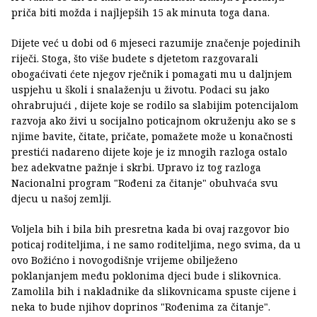
priča biti možda i najljepših 15 ak minuta toga dana.
Dijete već u dobi od 6 mjeseci razumije značenje pojedinih
riječi. Stoga, što više budete s djetetom razgovarali
obogaćivati ćete njegov rječnik i pomagati mu u daljnjem
uspjehu u školi i snalaženju u životu. Podaci su jako
ohrabrujući , dijete koje se rodilo sa slabijim potencijalom
razvoja ako živi u socijalno poticajnom okruženju ako se s
njime bavite, čitate, pričate, pomažete može u konačnosti
prestići nadareno dijete koje je iz mnogih razloga ostalo
bez adekvatne pažnje i skrbi. Upravo iz tog razloga
Nacionalni program "Rođeni za čitanje" obuhvaća svu
djecu u našoj zemlji.
Voljela bih i bila bih presretna kada bi ovaj razgovor bio
poticaj roditeljima, i ne samo roditeljima, nego svima, da u
ovo Božićno i novogodišnje vrijeme obilježeno
poklanjanjem među poklonima djeci bude i slikovnica.
Zamolila bih i nakladnike da slikovnicama spuste cijene i
neka to bude njihov doprinos "Rođenima za čitanje".