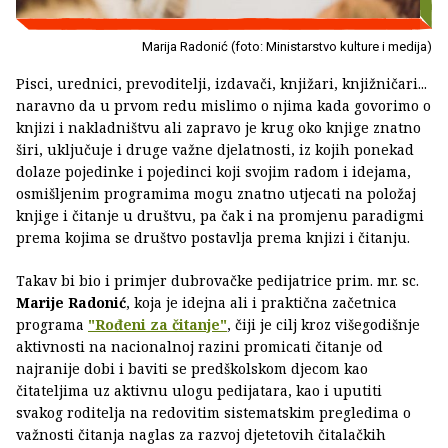
Marija Radonić (foto: Ministarstvo kulture i medija)
Pisci, urednici, prevoditelji, izdavači, knjižari, knjižničari...
naravno da u prvom redu mislimo o njima kada govorimo o
knjizi i nakladništvu ali zapravo je krug oko knjige znatno
širi, uključuje i druge važne djelatnosti, iz kojih ponekad
dolaze pojedinke i pojedinci koji svojim radom i idejama,
osmišljenim programima mogu znatno utjecati na položaj
knjige i čitanje u društvu, pa čak i na promjenu paradigmi
prema kojima se društvo postavlja prema knjizi i čitanju.
Takav bi bio i primjer dubrovačke pedijatrice prim. mr. sc.
Marije Radonić
, koja je idejna ali i praktična začetnica
programa
"Rođeni za čitanje"
, čiji je cilj kroz višegodišnje
aktivnosti na nacionalnoj razini promicati čitanje od
najranije dobi i baviti se predškolskom djecom kao
čitateljima uz aktivnu ulogu pedijatara, kao i uputiti
svakog roditelja na redovitim sistematskim pregledima o
važnosti čitanja naglas za razvoj djetetovih čitalačkih