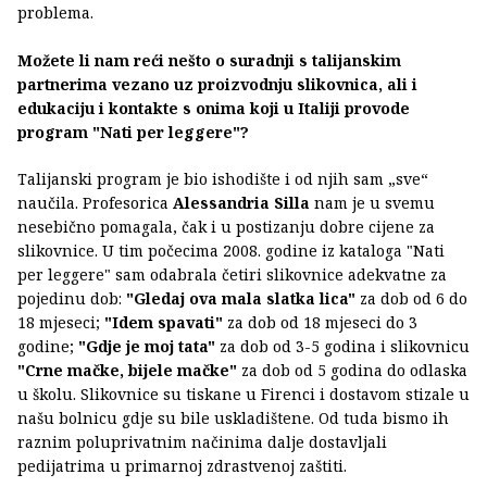
problema.
Možete li nam reći nešto o suradnji s talijanskim
partnerima vezano uz proizvodnju slikovnica, ali i
edukaciju i kontakte s onima koji u Italiji provode
program "Nati per leggere"?
Talijanski program je bio ishodište i od njih sam „sve“
naučila. Profesorica
Alessandria Silla
nam je u svemu
nesebično pomagala, čak i u postizanju dobre cijene za
slikovnice. U tim počecima 2008. godine iz kataloga "Nati
per leggere" sam odabrala četiri slikovnice adekvatne za
pojedinu dob:
"Gledaj ova mala slatka lica"
za dob od 6 do
18 mjeseci;
"Idem spavati"
za dob od 18 mjeseci do 3
godine;
"Gdje je moj tata"
za dob od 3-5 godina i slikovnicu
"Crne mačke, bijele mačke"
za dob od 5 godina do odlaska
u školu. Slikovnice su tiskane u Firenci i dostavom stizale u
našu bolnicu gdje su bile uskladištene. Od tuda bismo ih
raznim poluprivatnim načinima dalje dostavljali
pedijatrima u primarnoj zdrastvenoj zaštiti.