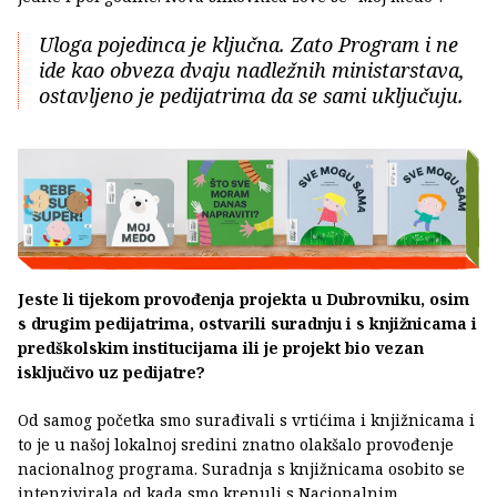
Uloga pojedinca je ključna. Zato Program i ne
ide kao obveza dvaju nadležnih ministarstava,
ostavljeno je pedijatrima da se sami uključuju.
Jeste li tijekom provođenja projekta u Dubrovniku, osim
s drugim pedijatrima, ostvarili suradnju i s knjižnicama i
predškolskim institucijama ili je projekt bio vezan
isključivo uz pedijatre?
Od samog početka smo surađivali s vrtićima i knjižnicama i
to je u našoj lokalnoj sredini znatno olakšalo provođenje
nacionalnog programa. Suradnja s knjižnicama osobito se
intenzivirala od kada smo krenuli s Nacionalnim