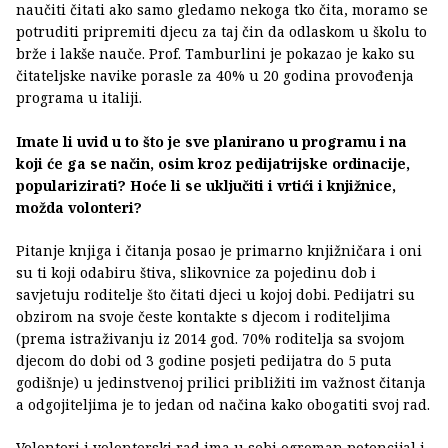
naučiti čitati ako samo gledamo nekoga tko čita, moramo se
potruditi pripremiti djecu za taj čin da odlaskom u školu to
brže i lakše nauče. Prof. Tamburlini je pokazao je kako su
čitateljske navike porasle za 40% u 20 godina provođenja
programa u italiji.
Imate li uvid u to što je sve planirano u programu i na
koji će ga se način, osim kroz pedijatrijske ordinacije,
popularizirati? Hoće li se uključiti i vrtići i knjižnice,
možda volonteri?
Pitanje knjiga i čitanja posao je primarno knjižničara i oni
su ti koji odabiru štiva, slikovnice za pojedinu dob i
savjetuju roditelje što čitati djeci u kojoj dobi. Pedijatri su
obzirom na svoje česte kontakte s djecom i roditeljima
(prema istraživanju iz 2014 god. 70% roditelja sa svojom
djecom do dobi od 3 godine posjeti pedijatra do 5 puta
godišnje) u jedinstvenoj prilici približiti im važnost čitanja
a odgojiteljima je to jedan od načina kako obogatiti svoj rad.
Volonteri i volonterski rad ima u sebi ogroman potencijal i