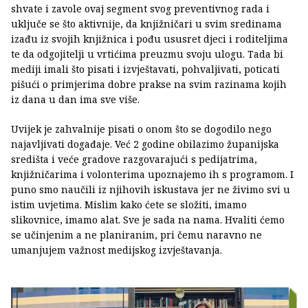
shvate i zavole ovaj segment svog preventivnog rada i
uključe se što aktivnije, da knjižničari u svim sredinama
izađu iz svojih knjižnica i pođu ususret djeci i roditeljima
te da odgojitelji u vrtićima preuzmu svoju ulogu. Tada bi
mediji imali što pisati i izvještavati, pohvaljivati, poticati
pišući o primjerima dobre prakse na svim razinama kojih
iz dana u dan ima sve više.
Uvijek je zahvalnije pisati o onom što se dogodilo nego
najavljivati događaje. Već 2 godine obilazimo županijska
središta i veće gradove razgovarajući s pedijatrima,
knjižničarima i volonterima upoznajemo ih s programom. I
puno smo naučili iz njihovih iskustava jer ne živimo svi u
istim uvjetima. Mislim kako ćete se složiti, imamo
slikovnice, imamo alat. Sve je sada na nama. Hvaliti ćemo
se učinjenim a ne planiranim, pri čemu naravno ne
umanjujem važnost medijskog izvještavanja.