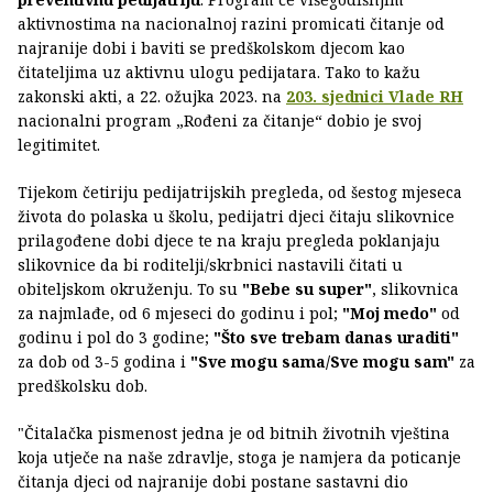
aktivnostima na nacionalnoj razini promicati čitanje od
najranije dobi i baviti se predškolskom djecom kao
čitateljima uz aktivnu ulogu pedijatara. Tako to kažu
zakonski akti, a 22. ožujka 2023. na
203. sjednici
Vlade RH
nacionalni program „Rođeni za čitanje“ dobio je svoj
legitimitet.
Tijekom četiriju pedijatrijskih pregleda, od šestog mjeseca
života do polaska u školu, pedijatri djeci čitaju slikovnice
prilagođene dobi djece te na kraju pregleda poklanjaju
slikovnice da bi roditelji/skrbnici nastavili čitati u
obiteljskom okruženju. To su
"Bebe su super"
, slikovnica
za najmlađe, od 6 mjeseci do godinu i pol;
"Moj medo"
od
godinu i pol do 3 godine;
"Što sve trebam danas uraditi"
za dob od 3-5 godina i
"Sve mogu sama/Sve mogu sam"
za
predškolsku dob.
"Čitalačka pismenost jedna je od bitnih životnih vještina
koja utječe na naše zdravlje, stoga je namjera da poticanje
čitanja djeci od najranije dobi postane sastavni dio