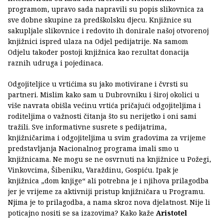
programom, upravo sada napravili su popis slikovnica za
sve dobne skupine za predškolsku djecu. Knjižnice su
sakupljale slikovnice i redovito ih donirale našoj otvorenoj
knjižnici ispred ulaza na Odjel pedijatrije. Na samom
Odjelu također postoji knjižnica kao rezultat donacija
raznih udruga i pojedinaca.
Odgojiteljice u vrtićima su jako motivirane i čvrsti su
partneri. Mislim kako sam u Dubrovniku i široj okolici u
više navrata obišla većinu vrtića pričajući odgojiteljima i
roditeljima o važnosti čitanja što su nerijetko i oni sami
tražili. Sve informativne susrete s pedijatrima,
knjižničarima i odgojiteljima u svim gradovima za vrijeme
predstavljanja Nacionalnog programa imali smo u
knjižnicama. Ne mogu se ne osvrnuti na knjižnice u Požegi,
Vinkovcima, Šibeniku, Varaždinu, Gospiću. Ipak je
knjižnica „dom knjige“ ali potrebna je i njihova prilagodba
jer je vrijeme za aktivniji pristup knjižničara u Programu.
Njima je to prilagodba, a nama skroz nova djelatnost. Nije li
poticajno nositi se sa izazovima? Kako kaže
Aristotel