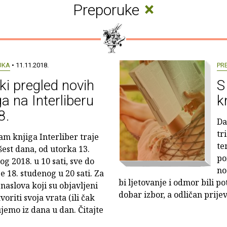
×
Preporuke
UKA
• 11.11.2018.
PR
ki pregled novih
S
ga na Interliberu
k
8.
Da
tr
jam knjiga Interliber traje
te
šest dana, od utorka 13.
po
og 2018. u 10 sati, sve do
no
e 18. studenog u 20 sati. Za
bi ljetovanje i odmor bili p
 naslova koji su objavljeni
dobar izbor, a odličan prijevo
oriti svoja vrata (ili čak
ujemo iz dana u dan. Čitajte