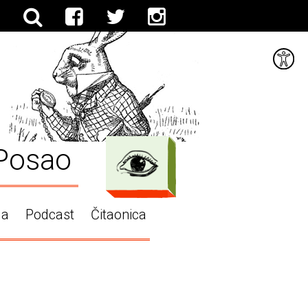
Posao
ga
Podcast
Čitaonica