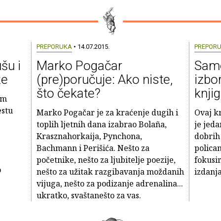
PREPORUKA
• 14.07.2015.
PREPOR
šu i
Marko Pogačar
Samo
že
(pre)poručuje: Ako niste,
izbo
što čekate?
knji
om
estu
Marko Pogačar je za kraćenje dugih i
Ovaj kr
toplih ljetnih dana izabrao Bolaña,
je jeda
Krasznahorkaija, Pynchona,
dobrih 
Bachmann i Perišića. Nešto za
policam
početnike, nešto za ljubitelje poezije,
fokusir
o
nešto za užitak razgibavanja moždanih
izdanja
vijuga, nešto za podizanje adrenalina...
ukratko, svaštanešto za vas.