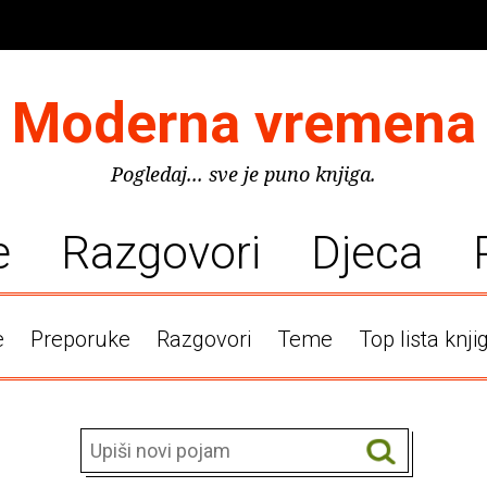
Moderna vremena
Pogledaj... sve je puno knjiga.
e
Razgovori
Djeca
e
Preporuke
Razgovori
Teme
Top lista knji