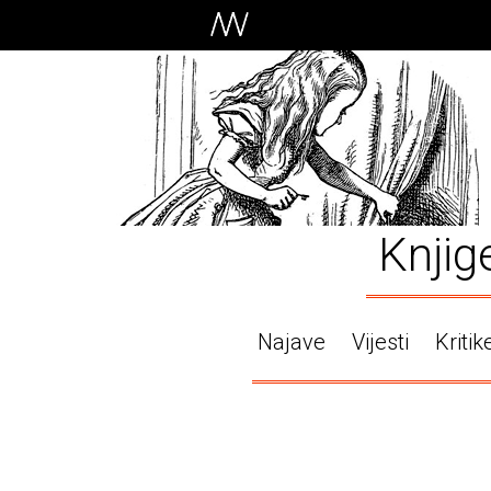
Knjig
Najave
Vijesti
Kritik