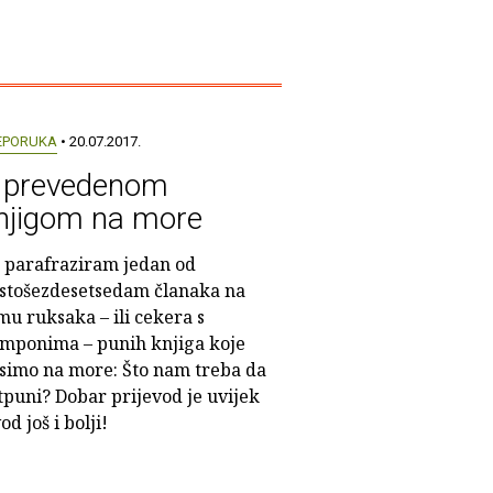
EPORUKA
• 20.07.2017.
 prevedenom
njigom na more
 parafraziram jedan od
istošezdesetsedam članaka na
mu ruksaka – ili cekera s
mponima – punih knjiga koje
simo na more: Što nam treba da
otpuni? Dobar prijevod je uvijek
d još i bolji!