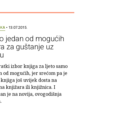
UKA
• 13.07.2015.
 jedan od mogućih
ra za guštanje uz
gu
atki izbor knjiga za ljeto samo
n od mogućih, jer srećom pa je
knjiga još uvijek dosta na
a knjižara ili knjižnica. I
an je na novija, ovogodišnja
.