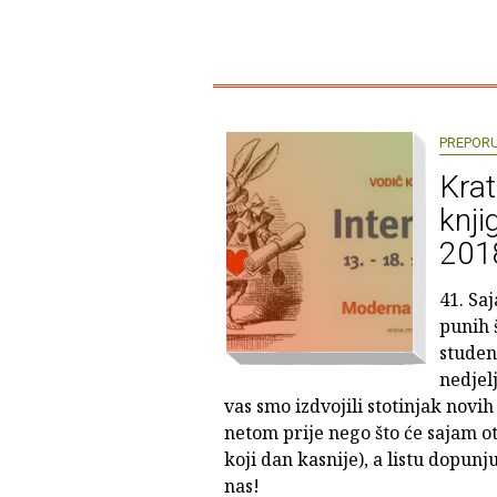
PREPOR
Krat
knji
201
41. Sa
punih 
studen
nedjelj
vas smo izdvojili stotinjak novih
netom prije nego što će sajam otv
koji dan kasnije), a listu dopunj
nas!