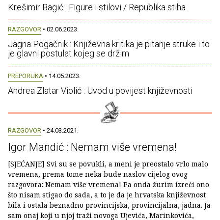
Krešimir Bagić : Figure i stilovi / Republika stiha
RAZGOVOR
• 02.06.2023.
Jagna Pogačnik : Književna kritika je pitanje struke i to
je glavni postulat kojeg se držim
PREPORUKA
• 14.05.2023.
Andrea Zlatar Violić : Uvod u povijest književnosti
RAZGOVOR
• 24.03.2021.
Igor Mandić : Nemam više vremena!
[SJEĆANJE] Svi su se povukli, a meni je preostalo vrlo malo
vremena, prema tome neka bude naslov cijelog ovog
razgovora: Nemam više vremena! Pa onda žurim izreći ono
što nisam stigao do sada, a to je da je hrvatska književnost
bila i ostala beznadno provincijska, provincijalna, jadna. Ja
sam onaj koji u njoj traži novoga Ujevića, Marinkovića,