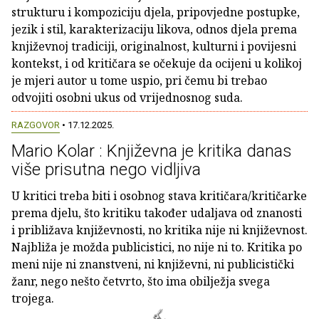
strukturu i kompoziciju djela, pripovjedne postupke,
jezik i stil, karakterizaciju likova, odnos djela prema
književnoj tradiciji, originalnost, kulturni i povijesni
kontekst, i od kritičara se očekuje da ocijeni u kolikoj
je mjeri autor u tome uspio, pri čemu bi trebao
odvojiti osobni ukus od vrijednosnog suda.
RAZGOVOR
• 17.12.2025.
Mario Kolar : Književna je kritika danas
više prisutna nego vidljiva
U kritici treba biti i osobnog stava kritičara/kritičarke
prema djelu, što kritiku također udaljava od znanosti
i približava književnosti, no kritika nije ni književnost.
Najbliža je možda publicistici, no nije ni to. Kritika po
meni nije ni znanstveni, ni književni, ni publicistički
žanr, nego nešto četvrto, što ima obilježja svega
trojega.