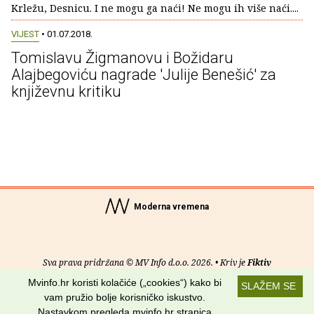
Krležu, Desnicu. I ne mogu ga naći! Ne mogu ih više naći....
VIJEST
• 01.07.2018.
Tomislavu Žigmanovu i Božidaru
Alajbegoviću nagrade 'Julije Benešić' za
književnu kritiku
Moderna vremena
Sva prava pridržana © MV Info d.o.o. 2026. • Kriv je
Fiktiv
Mvinfo.hr koristi kolačiće („cookies“) kako bi
SLAŽEM SE
O nama
•
Pomoć
•
Uvjeti korištenja
•
RSS kanali
vam pružio bolje korisničko iskustvo.
Nastavkom pregleda mvinfo.hr stranica