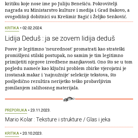
kritiku koje nose ime po Juliju Benešiću. Pokrovitelji
nagrada su Ministarstvo kulture i medija i Grad Đakovo, a
ovogodišnji dobitnici su Krešimir Bagić i Željko Senković.
KRITIKA
• 02.02.2024.
Lidija Deduš : ja se zovem lidija deduš
Posve je legitimno 'neurednost' promatrati kao strateški
promišljeni stilski postupak, no samim je tim legitimno
primijetiti njegove izvedbene manjkavosti. Ono što se u tom
pogledu nameće kao ključni problem zbirke vjerojatni je
izostanak makar i 'najnužnije' selekcije tekstova, što
posljedično rezultira nerijetko teško probavljivim
gomilanjem zalihosnog materijala.
PREPORUKA
• 23.11.2023.
Mario Kolar : Teksture i strukture / Glas i jeka
KRITIKA
• 20.10.2023.