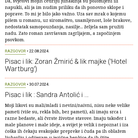
Da, svjetovi mojih četiriju junakinja su polomljeni ili
napukli, ali ja im nudim priliku da ih ponovno sklope i
poprave. To mi je bilo jako važno. Uza sav mrak o kojemu
pišem u romanu, uz siromaštvo, usamljenost, loše brakove,
nedostatak samopouzdanja, nasilje... željela sam pružiti
nadu. Zato roman završavam zagrljajem, a započinjem
psovkom.
RAZGOVOR
• 22.08.2024.
Pisac i lik: Zoran Žmirić & lik majke ('Hotel
Wartburg')
RAZGOVOR
• 30.07.2024.
Pisac i lik : Sandra Antolić i …
Moji likovi su mali/mladi i nevini/naivni, nisu neke velike
pameti (više su, rekla bih, bez pameti), ali imaju srca i
razne bedaste, ali čvrste životne stavove. Imaju također i
male planove i male ideje, a svijet je velik i nepoznat i iza
ćoška ih čekaju svakojake prepreke i čuda pa ih oblažem
ljubavlju i odijevam u jezične benkice da ih štite.