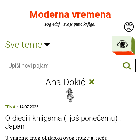
Moderna vremena
Pogledaj... sve je puno knjiga.
Sve teme
×
Ana Ðokić
TEMA
• 14.07.2026.
O djeci i knjigama (i još ponečemu) :
Japan
U vrijeme mog obilaska ovog muzeja, neću