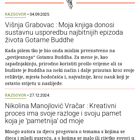
RAZGOVOR
• 04.09.2025.
Višnja Grabovac : Moja knjiga donosi
sustavnu usporedbu najbitnijih epizoda
života Gotame Buddhe
Kada pišem tko je bio onda mislim prvenstveno na
„povijesnoga“ Gotamu Buddha. Za mene je, kao
zapadnjakinju, prirodno koristiti prošlo vrijeme ali za
budiste je Buddha na neki način i dalje prisutan kroz svoje
relikvije, mjesta hodočašća i, najvažnije, kroz nauk koji je
ostavio svijetu u naslijeđe.
RAZGOVOR
• 27.12.2024.
Nikolina Manojlović Vračar : Kreativni
proces ima svoje razloge i svoju pamet
koja je 'pametnija' od moje
Mnogo autora za djecu progovara o temama s kojima se
djeca i mladi susreću, a o kojima se malo ili rijetko govori u