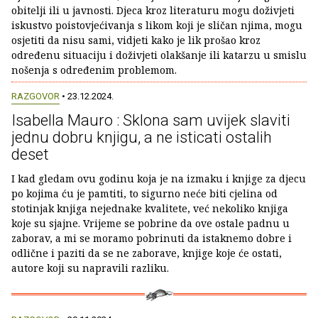
obitelji ili u javnosti. Djeca kroz literaturu mogu doživjeti
iskustvo poistovjećivanja s likom koji je sličan njima, mogu
osjetiti da nisu sami, vidjeti kako je lik prošao kroz
određenu situaciju i doživjeti olakšanje ili katarzu u smislu
nošenja s određenim problemom.
RAZGOVOR
• 23.12.2024.
Isabella Mauro : Sklona sam uvijek slaviti
jednu dobru knjigu, a ne isticati ostalih
deset
I kad gledam ovu godinu koja je na izmaku i knjige za djecu
po kojima ću je pamtiti, to sigurno neće biti cjelina od
stotinjak knjiga nejednake kvalitete, već nekoliko knjiga
koje su sjajne. Vrijeme se pobrine da ove ostale padnu u
zaborav, a mi se moramo pobrinuti da istaknemo dobre i
odlične i paziti da se ne zaborave, knjige koje će ostati,
autore koji su napravili razliku.