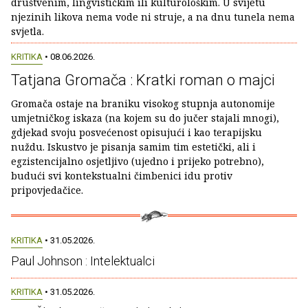
društvenim, lingvističkim ili kulturološkim. U svijetu
njezinih likova nema vode ni struje, a na dnu tunela nema
svjetla.
KRITIKA
• 08.06.2026.
Tatjana Gromača : Kratki roman o majci
Gromača ostaje na braniku visokog stupnja autonomije
umjetničkog iskaza (na kojem su do jučer stajali mnogi),
gdjekad svoju posvećenost opisujući i kao terapijsku
nuždu. Iskustvo je pisanja samim tim estetički, ali i
egzistencijalno osjetljivo (ujedno i prijeko potrebno),
budući svi kontekstualni čimbenici idu protiv
pripovjedačice.
KRITIKA
• 31.05.2026.
Paul Johnson : Intelektualci
KRITIKA
• 31.05.2026.