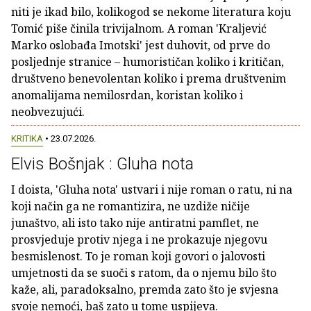
niti je ikad bilo, kolikogod se nekome literatura koju
Tomić piše činila trivijalnom. A roman 'Kraljević
Marko oslobađa Imotski' jest duhovit, od prve do
posljednje stranice – humorističan koliko i kritičan,
društveno benevolentan koliko i prema društvenim
anomalijama nemilosrdan, koristan koliko i
neobvezujući.
KRITIKA
• 23.07.2026.
Elvis Bošnjak : Gluha nota
I doista, 'Gluha nota' ustvari i nije roman o ratu, ni na
koji način ga ne romantizira, ne uzdiže ničije
junaštvo, ali isto tako nije antiratni pamflet, ne
prosvjeduje protiv njega i ne prokazuje njegovu
besmislenost. To je roman koji govori o jalovosti
umjetnosti da se suoči s ratom, da o njemu bilo što
kaže, ali, paradoksalno, premda zato što je svjesna
svoje nemoći, baš zato u tome uspijeva.