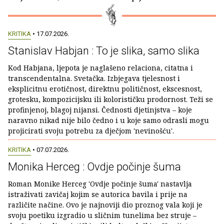
KRITIKA
• 17.07.2026.
Stanislav Habjan : To je slika, samo slika
Kod Habjana, ljepota je naglašeno relaciona, citatna i
transcendentalna. Svetačka. Izbjegava tjelesnost i
eksplicitnu erotičnost, direktnu političnost, ekscesnost,
grotesku, kompozicijsku ili kolorističku prodornost. Teži se
profinjenoj, blagoj nijansi. Čednosti djetinjstva – koje
naravno nikad nije bilo čedno i u koje samo odrasli mogu
projicirati svoju potrebu za dječjom 'nevinošću'.
KRITIKA
• 07.07.2026.
Monika Herceg : Ovdje počinje šuma
Roman Monike Herceg 'Ovdje počinje šuma' nastavlja
istraživati zavičaj kojim se autorica bavila i prije na
različite načine. Ovo je najnoviji dio proznog vala koji je
svoju poetiku izgradio u sličnim tunelima bez struje –