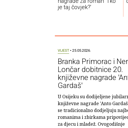
nagrade za roman 'Tko
je taj čovjek?'
VIJEST
• 25.05.2026.
Branka Primorac i Ne
Lončar dobitnice 20.
književne nagrade 'An
Gardaš'
U Osijeku su dodijeljene jubilar
književne nagrade 'Anto Gardaš'
se tradicionalno dodjeljuju najb
romanima i zbirkama pripovije
za djecu i mladež. Ovogodišnje