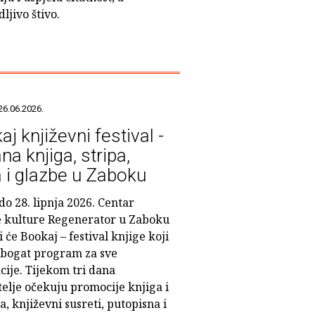
ljivo štivo.
26.06.2026.
j književni festival -
ana knjiga, stripa,
a i glazbe u Zaboku
do 28. lipnja 2026. Centar
 kulture Regenerator u Zaboku
i će Bookaj – festival knjige koji
 bogat program za sve
cije. Tijekom tri dana
telje očekuju promocije knjiga i
a, književni susreti, putopisna i