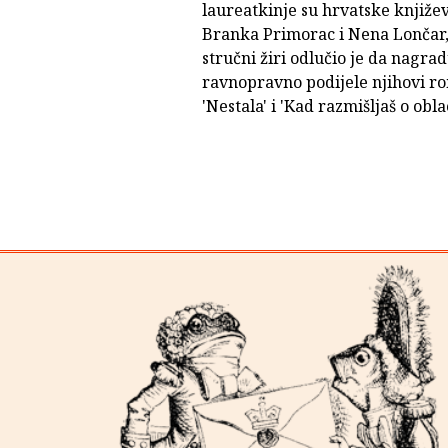
laureatkinje su hrvatske knjiže
Branka Primorac i Nena Lončar,
stručni žiri odlučio je da nagra
ravnopravno podijele njihovi r
'Nestala' i 'Kad razmišljaš o obla