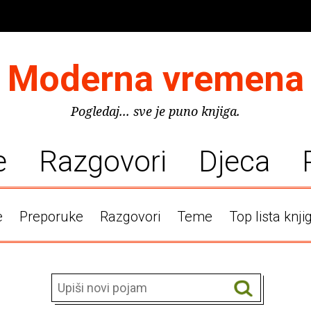
Moderna vremena
Pogledaj... sve je puno knjiga.
e
Razgovori
Djeca
e
Preporuke
Razgovori
Teme
Top lista knji