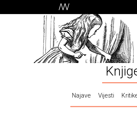
Knjig
Najave
Vijesti
Kritik