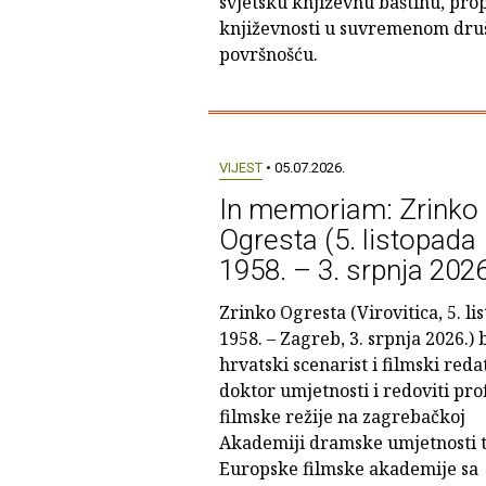
svjetsku književnu baštinu, prop
književnosti u suvremenom dr
površnošću.
VIJEST
• 05.07.2026.
In memoriam: Zrinko
Ogresta (5. listopada
1958. – 3. srpnja 2026
Zrinko Ogresta (Virovitica, 5. li
1958. – Zagreb, 3. srpnja 2026.) b
hrvatski scenarist i filmski redat
doktor umjetnosti i redoviti pro
filmske režije na zagrebačkoj
Akademiji dramske umjetnosti t
Europske filmske akademije sa