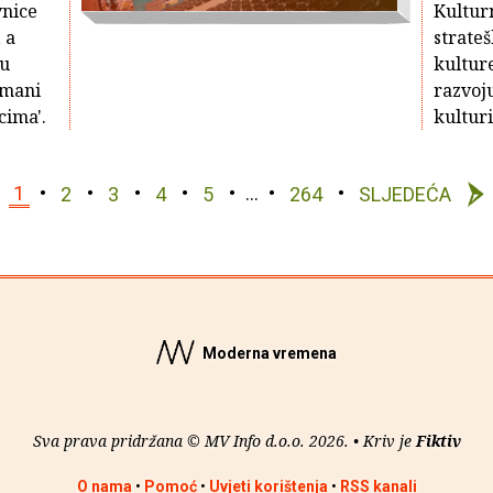
vnice
Kultur
 a
strate
du
kulture
omani
razvoj
cima'.
kulturi
1
2
3
4
5
…
264
SLJEDEĆA
Moderna vremena
Sva prava pridržana © MV Info d.o.o. 2026. • Kriv je
Fiktiv
O nama
•
Pomoć
•
Uvjeti korištenja
•
RSS kanali