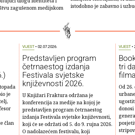
itujući ulogu identiteta i
istodobno je zabavno i uzbud
uštvu zagušenom medijskom
VIJEST
• 02.07.2026.
VIJEST
• 
Predstavljen program
Booka
četrnaestog izdanja
tri d
.)
Festivala svjetske
film
književnosti 2026.
stopada
Od 26. 
io je
urbane
U Knjižari Fraktura održana je
elj,
ugostit
konferencija za medije na kojoj je
fesor
donosi
predstavljen program četrnaestog
genera
izdanja Festivala svjetske književnosti,
e član
posjeti
koji će se održati od 5. do 9. rujna 2026.
stripov
O nadolazećem festivalu, koji