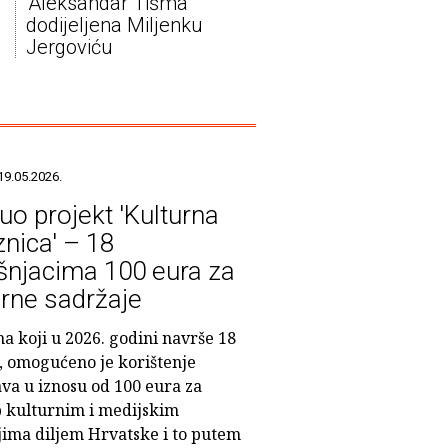
'Aleksandar Tišma'
dodijeljena Miljenku
Jergoviću
19.05.2026.
uo projekt 'Kulturna
znica' – 18
šnjacima 100 eura za
urne sadržaje
a koji u 2026. godini navrše 18
, omogućeno je korištenje
ava u iznosu od 100 eura za
p kulturnim i medijskim
jima diljem Hrvatske i to putem