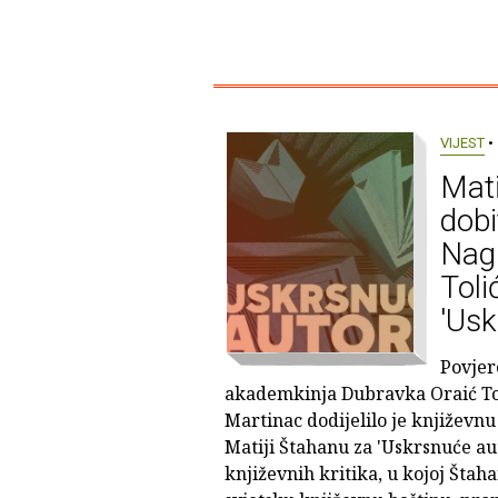
VIJEST
• 
Mati
dobi
Nag
Toli
'Usk
Povjer
akademkinja Dubravka Oraić Tol
Martinac dodijelilo je književn
Matiji Štahanu za 'Uskrsnuće aut
književnih kritika, u kojoj Štah