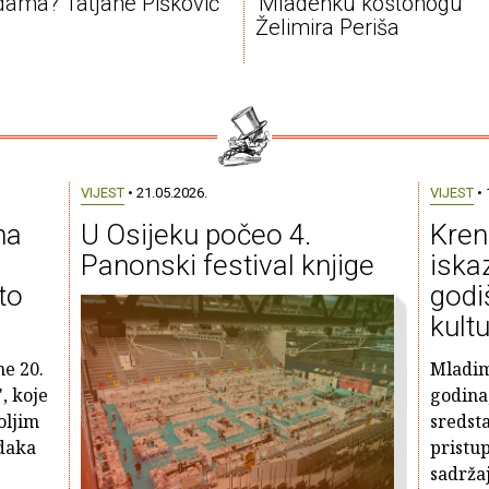
dama? Tatjane Pišković
'Mladenku kostonogu'
Želimira Periša
VIJEST
• 21.05.2026.
VIJEST
• 
na
U Osijeku počeo 4.
Kren
Panonski festival knjige
iska
to
godi
kult
ne 20.
Mladim
, koje
godina
oljim
sredst
daka
pristu
sadrža