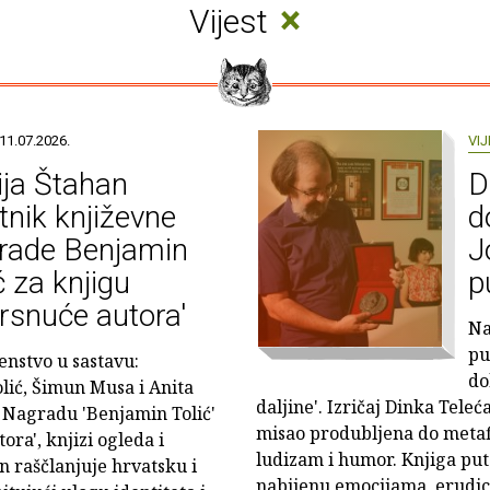
×
Vijest
11.07.2026.
VIJ
ja Štahan
D
tnik književne
d
rade Benjamin
J
ć za knjigu
p
rsnuće autora'
Na
pu
enstvo u sastavu:
do
ić, Šimun Musa i Anita
daljine'. Izričaj Dinka Teleć
u Nagradu 'Benjamin Tolić'
misao produbljena do metafi
ora', knjizi ogleda i
ludizam i humor. Knjiga puto
an raščlanjuje hrvatsku i
nabijenu emocijama, erudicij