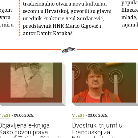
popula
tradicionalno otvara novu kulturnu
logom'
filmske
sezonu u Hrvatskoj, govorili su glavni
ovara
mlade,
urednik Frakture Seid Serdarević,
u miru
sajam k
predstavnik HNK Mario Gigović i
autor Damir Karakaš.
VIJEST
• 09.06.2026.
VIJEST
• 03.06.2026.
Objavljena e-knjiga
Dvostruki trijumf u
'Kako govori prava
Francuskoj za