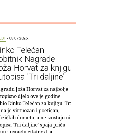
EST
• 08.07.2026.
inko Telećan
obitnik Nagrade
oža Horvat za knjigu
utopisa 'Tri daljine'
gradu Joža Horvat za najbolje
topisno djelo ove je godine
bio Dinko Telećan za knjigu 'Tri
ana je virtuozan i poetičan,
zičkih dometa, a ne izostaju ni
pisa 'Tri daljine' spaja priču
u i uspjelu citatnost, a