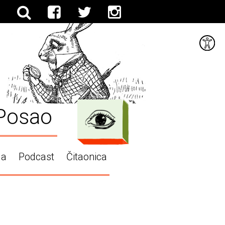
Posao
ga
Podcast
Čitaonica