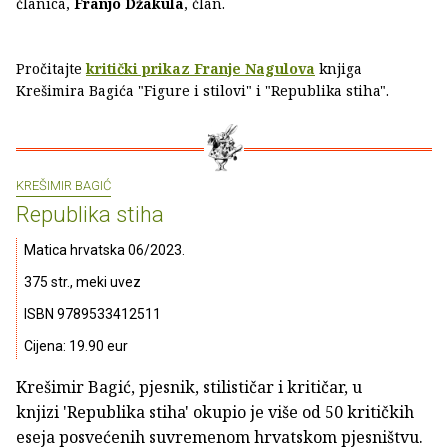
članica,
Franjo Džakula
, član.
Pročitajte
kritički prikaz Franje Nagulova
knjiga
Krešimira Bagića "Figure i stilovi" i "Republika stiha".
KREŠIMIR BAGIĆ
Republika stiha
Matica hrvatska 06/2023.
375 str., meki uvez
ISBN 9789533412511
Cijena: 19.90 eur
Krešimir Bagić, pjesnik, stilističar i kritičar, u
knjizi 'Republika stiha' okupio je više od 50 kritičkih
eseja posvećenih suvremenom hrvatskom pjesništvu.