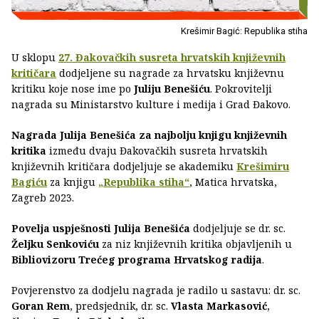
Krešimir Bagić: Republika stiha
U sklopu
27. Đakovačkih susreta hrvatskih književnih
kritičara
dodjeljene su nagrade za hrvatsku književnu
kritiku koje nose ime po
Juliju Benešiću
. Pokrovitelji
nagrada su Ministarstvo kulture i medija i Grad Đakovo.
Nagrada Julija Benešića za najbolju knjigu književnih
kritika
između dvaju Đakovačkih susreta hrvatskih
književnih kritičara dodjeljuje se akademiku
Krešimiru
Bagiću
za knjigu
„Republika stiha“
, Matica hrvatska,
Zagreb 2023.
Povelja uspješnosti Julija Benešića
dodjeljuje se dr. sc.
Željku Senkoviću
za niz književnih kritika objavljenih u
Bibliovizoru Trećeg programa Hrvatskog radija
.
Povjerenstvo za dodjelu nagrada je radilo u sastavu: dr. sc.
Goran Rem
, predsjednik, dr. sc.
Vlasta Markasović
,