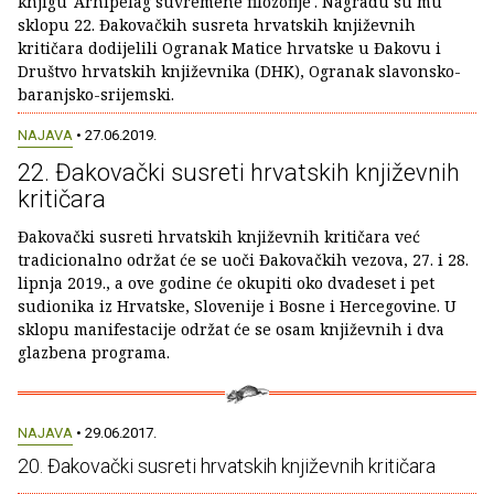
knjigu 'Arhipelag suvremene filozofije'. Nagradu su mu
sklopu 22. Đakovačkih susreta hrvatskih književnih
kritičara dodijelili Ogranak Matice hrvatske u Đakovu i
Društvo hrvatskih književnika (DHK), Ogranak slavonsko-
baranjsko-srijemski.
NAJAVA
• 27.06.2019.
22. Đakovački susreti hrvatskih književnih
kritičara
Đakovački susreti hrvatskih književnih kritičara već
tradicionalno održat će se uoči Đakovačkih vezova, 27. i 28.
lipnja 2019., a ove godine će okupiti oko dvadeset i pet
sudionika iz Hrvatske, Slovenije i Bosne i Hercegovine. U
sklopu manifestacije održat će se osam književnih i dva
glazbena programa.
NAJAVA
• 29.06.2017.
20. Đakovački susreti hrvatskih književnih kritičara