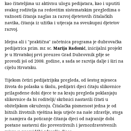
kao čitateljima uz aktivnu ulogu pedijatara, kao i uputiti
svakog roditelja na redovitim sistematskim pregledima o
važnosti čitanja naglas za razvoj djetetovih čitalačkih
navika, čitanja iz užitka i utjecaja na sveukupni djetetov
razvoj.
Idejna ali i "praktična" začetnica programa je dubrovačka
pedijatrica prim. mr. sc.
Marija Radonić
, inicijalni projekt
je u Hrvatskoj prvi preuzeo Grad Dubrovnik gdje se
provodi još od 2008. godine, a sada se razvija dalje i širi na
cijelu Hrvatsku.
Tijekom četiri pedijatrijska pregleda, od šestog mjeseca
života do polaska u školu, pedijatri djeci čitaju slikovnice
prilagođene dobi djece te na kraju pregleda poklanjaju
slikovnice da bi roditelji/ skrbnici nastavili čitati u
obiteljskom okruženju. Čitalačka pismenost jedna je od
bitnih životnih vještina koja utječe na naše zdravlje, stoga
je namjera da poticanje čitanja djeci od najranije dobi
postane sastavni dio preventivnih i javnozdravstvenih