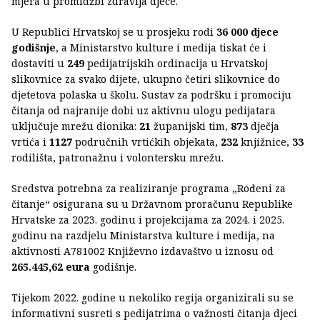
mjera u promidžbi zdravlja djece.
U Republici Hrvatskoj se u prosjeku rodi
36 000 djece
godišnje
, a Ministarstvo kulture i medija tiskat će i
dostaviti u
249
pedijatrijskih ordinacija u Hrvatskoj
slikovnice za svako dijete, ukupno četiri slikovnice do
djetetova polaska u školu. Sustav za podršku i promociju
čitanja od najranije dobi uz aktivnu ulogu pedijatara
uključuje mrežu dionika:
21
županijski tim,
873
dječja
vrtića i
1127
područnih vrtićkih objekata,
232
knjižnice,
33
rodilišta, patronažnu i volontersku mrežu.
Sredstva potrebna za realiziranje programa „Rođeni za
čitanje“ osigurana su u Državnom proračunu Republike
Hrvatske za 2023. godinu i projekcijama za 2024. i 2025.
godinu na razdjelu Ministarstva kulture i medija, na
aktivnosti A781002 Književno izdavaštvo u iznosu od
265.445,62 eura
godišnje.
Tijekom 2022. godine u nekoliko regija organizirali su se
informativni susreti s pedijatrima o važnosti čitanja djeci