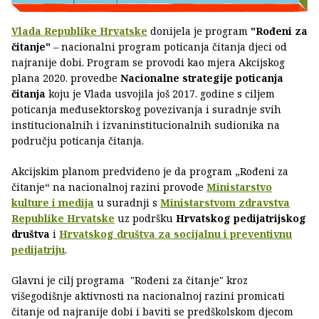
Vlada Republike Hrvatske
donijela je program
"Rođeni za
čitanje"
– nacionalni program poticanja čitanja djeci od
najranije dobi. Program se provodi kao mjera Akcijskog
plana 2020. provedbe
Nacionalne strategije poticanja
čitanja
koju je Vlada usvojila još 2017. godine s ciljem
poticanja međusektorskog povezivanja i suradnje svih
institucionalnih i izvaninstitucionalnih sudionika na
području poticanja čitanja.
Akcijskim planom predviđeno je da program „Rođeni za
čitanje“ na nacionalnoj razini provode
Ministarstvo
kulture i medija
u suradnji s
Ministarstvom zdravstva
Republike Hrvatske
uz podršku
Hrvatskog pedijatrijskog
društva
i
Hrvatskog društva za socijalnu i preventivnu
pedijatriju
.
Glavni je cilj programa "Rođeni za čitanje" kroz
višegodišnje aktivnosti na nacionalnoj razini promicati
čitanje od najranije dobi i baviti se predškolskom djecom