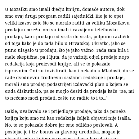
U Mozaiku smo imali dječju knjigu, domaće autore, dok
smo ovaj drugi program radili zajednički. Bio je to opet
veliki izazov zato što se moralo raditi za veliku Mozaikovu
prodajnu mrežu, oni su imali i razvijenu telefonsku
prodaju, kao i prodaju od vrata do vrata, potpuno različito
od toga kako je do tada bilo u Hrvatskoj. Ukratko, jako se
puno ulagalo u prodaju, što je jako važno. Tada sam bila i
malo skeptična, pa i ljuta, da je važniji odjel prodaje nego
redakcija koja proizvodi knjige, ali se to pokazalo
ispravnim. Oni su inzistirali, kao i nekada u Mladosti, da se
rade dvodnevni-trodnevni sastanci redakcije i prodaje,
morali smo prodaji podastrijeti izdavački plan o kojem se
onda diskutiralo, pa se moglo desiti da prodaja kaže "ne, mi
to nećemo moći prodati, zašto ne radite to i to...".
Dakle, uvažavalo se i prijedloge prodaje, tako da poneka
knjiga koju smo mi kao redakcija željeli objaviti nije izašla.
No, to se pokazalo dobro jer smo odlično poslovali. A
postojao je i tzv. bonus za glavnog urednika, mogao je
objaviti jednu knjigu po svojem izboru bez obzira na