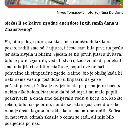
Nives Tomašević, foto: (c) Nina Đurđević
Sjećaš li se kakve zgodne anegdote iz tih ranih dana u
Znanstvenoj?
Ha, bilo je toga puno, zaista sam s radošću dolazila na
posao, radili smo od 7 ujutro, i često sam bila prva na poslu
jer sam živjela u blizini. Sjećam se tih prvih jutarnjih kava,
bilo je puno zgodnih, vedrih stvari, kao svi mladi ponekad
smo u knjižari radili nestašluke, poput ove ne baš
pohvalne ali simpatične zgode. Naime, bio je običaj kada bi
neki nama važniji gost došao u knjižaru da ga se
počasti pićem, i šefica je uvijek imala pripremljenu bocu s
nekim alkoholom. Naravno da bi od toga i mi malo popili
poskrivećki, a onda smo dolijevalu vodu u bocu. No, kao što
rekoh, bilo nas je puno, i onda se jedan gost začudio kako
nam je dosta lagana ta rakija koju smo mu ponudili. Šefica
je, naravno, odmah skužila o čemu se radi, ali nije bilo
posljedica po nas.