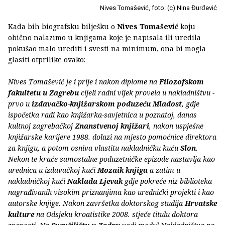
Nives Tomašević, foto: (c) Nina Đurđević
Kada bih biografsku bilješku o
Nives Tomašević
koju
obično nalazimo u knjigama koje je napisala ili uredila
pokušao malo urediti i svesti na minimum, ona bi mogla
glasiti otprilike ovako:
Nives Tomašević je i prije i nakon diplome na
Filozofskom
fakultetu u Zagrebu
cijeli radni vijek provela u nakladništvu -
prvo u
izdavačko-knjižarskom poduzeću Mladost
, gdje
ispočetka radi kao knjižarka-savjetnica u poznatoj, danas
kultnoj zagrebačkoj
Znanstvenoj knjižari
, nakon uspješne
knjižarske karijere 1988. dolazi na mjesto pomoćnice direktora
za knjigu, a potom osniva vlastitu nakladničku kuću
Slon
.
Nekon te kraće samostalne poduzetničke epizode nastavlja kao
urednica u izdavačkoj kući
Mozaik knjiga
a zatim u
nakladničkoj kući
Naklada Ljevak
gdje pokreće niz biblioteka
nagrađivanih visokim priznanjima kao urednički projekti i kao
autorske knjige. Nakon završetka doktorskog studija
Hrvatske
kulture
na Odsjeku kroatistike 2008. stječe titulu doktora