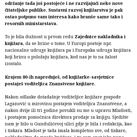
održanje tada još postojeće i ne razvijajući neke nove
čitateljske publike. Sustavni razvoj knjižarstva je pak
ostao potpuno vam interesa kako branše same tako i
resornih ministarstava.
To je bila dužnost u prvom redu
Zajednice nakladnika i
knjižara
, da se brine o tome. U Europi postoje npr.
nacionalne udruge knjižara pa i Europska udruga knjižara
koji brinu o položaju knjižara, kod nas je to na žalost
izostalo.
Krajem 80-ih napreduješ, od knjižarke-savjetnice
postaješ voditeljica Znanstvene knjižare.
Nakon odlaske dotadašnje voditeljice knjižare gospođe
Laganović u mirovinu postajem voditeljica Znanstvene, a
nakon dvije ili tri godine povukli su me u upravu Mladosti,
i postajem pomoćnica direktora prodaje za knjigu. Sjedište
nam je bilo u Gundulićevoj ulici gdje je bila i redakcija, kao
i tiskara. Mladost je tada imala kompletno sve, od tiskare,