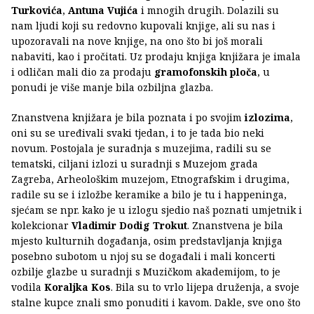
Turkovića
,
Antuna Vujića
i mnogih drugih. Dolazili su
nam ljudi koji su redovno kupovali knjige, ali su nas i
upozoravali na nove knjige, na ono što bi još morali
nabaviti, kao i pročitati. Uz prodaju knjiga knjižara je imala
i odličan mali dio za prodaju
gramofonskih ploča
, u
ponudi je više manje bila ozbiljna glazba.
Znanstvena knjižara je bila poznata i po svojim
izlozima
,
oni su se uređivali svaki tjedan, i to je tada bio neki
novum. Postojala je suradnja s muzejima, radili su se
tematski, ciljani izlozi u suradnji s Muzejom grada
Zagreba, Arheološkim muzejom, Etnografskim i drugima,
radile su se i izložbe keramike a bilo je tu i happeninga,
sjećam se npr. kako je u izlogu sjedio naš poznati umjetnik i
kolekcionar
Vladimir Dodig Trokut
. Znanstvena je bila
mjesto kulturnih događanja, osim predstavljanja knjiga
posebno subotom u njoj su se događali i mali koncerti
ozbilje glazbe u suradnji s Muzičkom akademijom, to je
vodila
Koraljka Kos
. Bila su to vrlo lijepa druženja, a svoje
stalne kupce znali smo ponuditi i kavom. Dakle, sve ono što