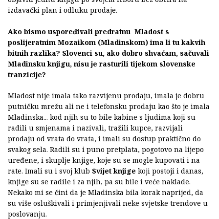
izdavački plan i odluku prodaje.
Ako bismo uspoređivali predratnu Mladost s
poslijeratnim Mozaikom (Mladinskom) ima li tu kakvih
bitnih razlika? Slovenci su, ako dobro shvaćam, sačuvali
Mladinsku knjigu, nisu je rasturili tijekom slovenske
tranzicije?
Mladost nije imala tako razvijenu prodaju, imala je dobru
putničku mrežu ali ne i telefonsku prodaju kao što je imala
Mladinska... kod njih su to bile kabine s ljudima koji su
radili u smjenama i nazivali, tražili kupce, razvijali
prodaju od vrata do vrata, i imali su dostup praktično do
svakog sela. Radili su i puno pretplata, pogotovo na lijepo
uređene, i skuplje knjige, koje su se mogle kupovati i na
rate. Imali su i svoj klub
Svijet knjige
koji postoji i danas,
knjige su se radile i za njih, pa su bile i veće naklade.
Nekako mi se čini da je Mladinska bila korak naprijed, da
su više osluškivali i primjenjivali neke svjetske trendove u
poslovanju.