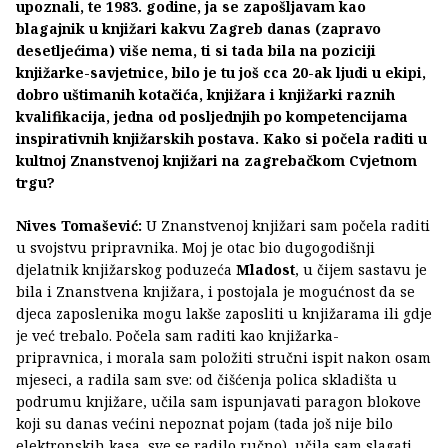
upoznali, te 1983. godine, ja se zapošljavam kao
blagajnik u knjižari kakvu Zagreb danas (zapravo
desetljećima) više nema, ti si tada bila na poziciji
knjižarke-savjetnice, bilo je tu još cca 20-ak ljudi u ekipi,
dobro uštimanih kotačića, knjižara i knjižarki raznih
kvalifikacija, jedna od posljednjih po kompetencijama
inspirativnih knjižarskih postava. Kako si počela raditi u
kultnoj Znanstvenoj knjižari na zagrebačkom Cvjetnom
trgu?
Nives Tomašević:
U Znanstvenoj knjižari sam počela raditi
u svojstvu pripravnika. Moj je otac bio dugogodišnji
djelatnik knjižarskog poduzeća
Mladost
, u čijem sastavu je
bila i Znanstvena knjižara, i postojala je mogućnost da se
djeca zaposlenika mogu lakše zaposliti u knjižarama ili gdje
je već trebalo. Počela sam raditi kao knjižarka-
pripravnica, i morala sam položiti stručni ispit nakon osam
mjeseci, a radila sam sve: od čišćenja polica skladišta u
podrumu knjižare, učila sam ispunjavati paragon blokove
koji su danas većini nepoznat pojam (tada još nije bilo
elektronskih kasa, sve se radilo ručno), učila sam slagati