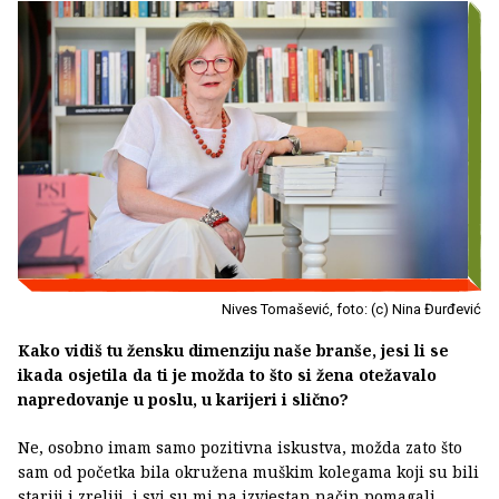
Nives Tomašević, foto: (c) Nina Đurđević
Kako vidiš tu žensku dimenziju naše branše, jesi li se
ikada osjetila da ti je možda to što si žena otežavalo
napredovanje u poslu, u karijeri i slično?
Ne, osobno imam samo pozitivna iskustva, možda zato što
sam od početka bila okružena muškim kolegama koji su bili
stariji i zreliji, i svi su mi na izvjestan način pomagali.