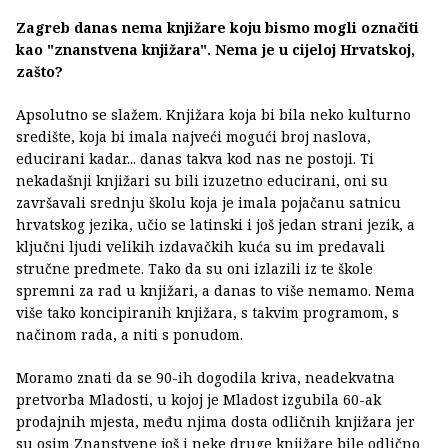
Zagreb danas nema knjižare koju bismo mogli označiti
kao "znanstvena knjižara". Nema je u cijeloj Hrvatskoj,
zašto?
Apsolutno se slažem. Knjižara koja bi bila neko kulturno
središte, koja bi imala najveći mogući broj naslova,
educirani kadar... danas takva kod nas ne postoji. Ti
nekadašnji knjižari su bili izuzetno educirani, oni su
završavali srednju školu koja je imala pojačanu satnicu
hrvatskog jezika, učio se latinski i još jedan strani jezik, a
ključni ljudi velikih izdavačkih kuća su im predavali
stručne predmete. Tako da su oni izlazili iz te škole
spremni za rad u knjižari, a danas to više nemamo. Nema
više tako koncipiranih knjižara, s takvim programom, s
načinom rada, a niti s ponudom.
Moramo znati da se 90-ih dogodila kriva, neadekvatna
pretvorba Mladosti, u kojoj je Mladost izgubila 60-ak
prodajnih mjesta, među njima dosta odličnih knjižara jer
su osim Znanstvene još i neke druge knjižare bile odlično