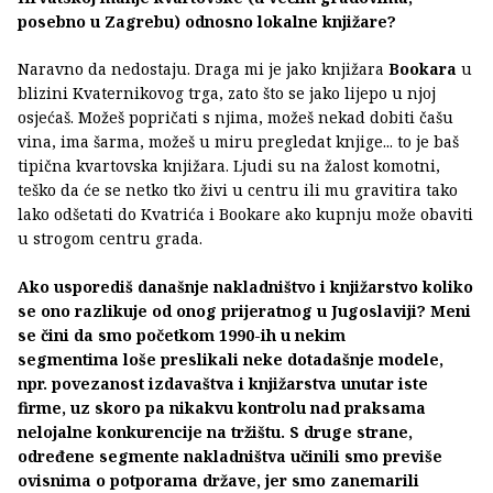
posebno u Zagrebu) odnosno lokalne knjižare?
Naravno da nedostaju. Draga mi je jako knjižara
Bookara
u
blizini Kvaternikovog trga, zato što se jako lijepo u njoj
osjećaš. Možeš popričati s njima, možeš nekad dobiti čašu
vina, ima šarma, možeš u miru pregledat knjige... to je baš
tipična kvartovska knjižara. Ljudi su na žalost komotni,
teško da će se netko tko živi u centru ili mu gravitira tako
lako odšetati do Kvatrića i Bookare ako kupnju može obaviti
u strogom centru grada.
Ako usporediš današnje nakladništvo i knjižarstvo koliko
se ono razlikuje od onog prijeratnog u Jugoslaviji? Meni
se čini da smo početkom 1990-ih u nekim
segmentima loše preslikali neke dotadašnje modele,
npr. povezanost izdavaštva i knjižarstva unutar iste
firme, uz skoro pa nikakvu kontrolu nad praksama
nelojalne konkurencije na tržištu. S druge strane,
određene segmente nakladništva učinili smo previše
ovisnima o potporama države, jer smo zanemarili