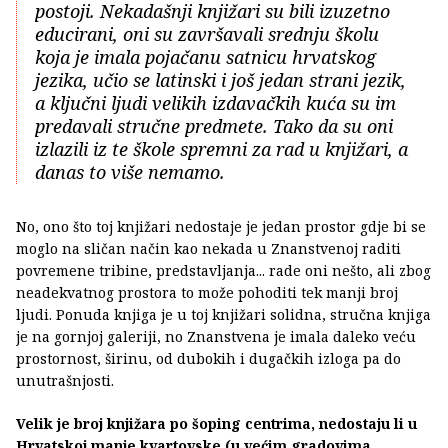
postoji. Nekadašnji knjižari su bili izuzetno
educirani, oni su završavali srednju školu
koja je imala pojačanu satnicu hrvatskog
jezika, učio se latinski i još jedan strani jezik,
a ključni ljudi velikih izdavačkih kuća su im
predavali stručne predmete. Tako da su oni
izlazili iz te škole spremni za rad u knjižari, a
danas to više nemamo.
No, ono što toj knjižari nedostaje je jedan prostor gdje bi se
moglo na sličan način kao nekada u Znanstvenoj raditi
povremene tribine, predstavljanja... rade oni nešto, ali zbog
neadekvatnog prostora to može pohoditi tek manji broj
ljudi. Ponuda knjiga je u toj knjižari solidna, stručna knjiga
je na gornjoj galeriji, no Znanstvena je imala daleko veću
prostornost, širinu, od dubokih i dugačkih izloga pa do
unutrašnjosti.
Velik je broj knjižara po šoping centrima, nedostaju li u
Hrvatskoj manje kvartovske (u većim gradovima,