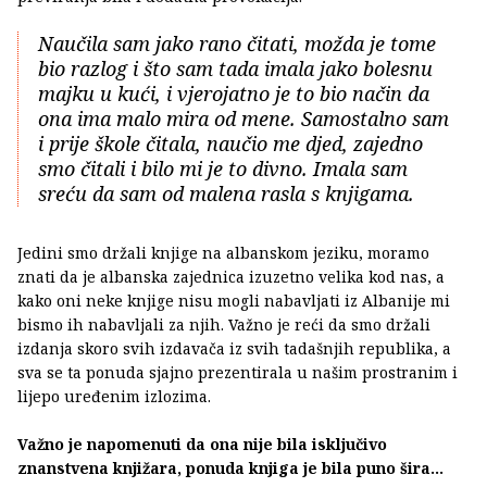
Naučila sam jako rano čitati, možda je tome
bio razlog i što sam tada imala jako bolesnu
majku u kući, i vjerojatno je to bio način da
ona ima malo mira od mene. Samostalno sam
i prije škole čitala, naučio me djed, zajedno
smo čitali i bilo mi je to divno. Imala sam
sreću da sam od malena rasla s knjigama.
Jedini smo držali knjige na albanskom jeziku, moramo
znati da je albanska zajednica izuzetno velika kod nas, a
kako oni neke knjige nisu mogli nabavljati iz Albanije mi
bismo ih nabavljali za njih. Važno je reći da smo držali
izdanja skoro svih izdavača iz svih tadašnjih republika, a
sva se ta ponuda sjajno prezentirala u našim prostranim i
lijepo uređenim izlozima.
Važno je napomenuti da ona nije bila isključivo
znanstvena knjižara, ponuda knjiga je bila puno šira...