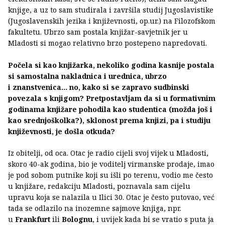
knjige, a uz to sam studirala i završila studij Jugoslavistike
(Jugoslavenskih jezika i književnosti, op.ur.) na Filozofskom
fakultetu. Ubrzo sam postala knjižar-savjetnik jer u
Mladosti si mogao relativno brzo postepeno napredovati.
Počela si kao knjižarka, nekoliko godina kasnije postala
si samostalna nakladnica i urednica, ubrzo
i znanstvenica... no, kako si se zapravo sudbinski
povezala s knjigom? Pretpostavljam da si u formativnim
godinama knjižare pohodila kao studentica (možda još i
kao srednjoškolka?), sklonost prema knjizi, pa i studiju
književnosti, je došla otkuda?
Iz obitelji, od oca. Otac je radio cijeli svoj vijek u Mladosti,
skoro 40-ak godina, bio je voditelj virmanske prodaje, imao
je pod sobom putnike koji su išli po terenu, vodio me često
u knjižare, redakciju Mladosti, poznavala sam cijelu
upravu koja se nalazila u Ilici 30. Otac je često putovao, već
tada se odlazilo na inozemne sajmove knjiga, npr.
u
Frankfurt
ili
Bolognu
, i uvijek kada bi se vratio s puta ja