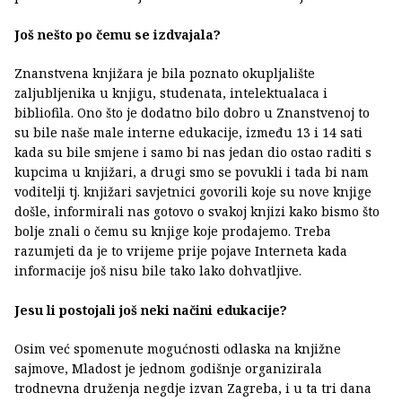
Još nešto po čemu se izdvajala?
Znanstvena knjižara je bila poznato okupljalište
zaljubljenika u knjigu, studenata, intelektualaca i
bibliofila. Ono što je dodatno bilo dobro u Znanstvenoj to
su bile naše male interne edukacije, između 13 i 14 sati
kada su bile smjene i samo bi nas jedan dio ostao raditi s
kupcima u knjižari, a drugi smo se povukli i tada bi nam
voditelji tj. knjižari savjetnici govorili koje su nove knjige
došle, informirali nas gotovo o svakoj knjizi kako bismo što
bolje znali o čemu su knjige koje prodajemo. Treba
razumjeti da je to vrijeme prije pojave Interneta kada
informacije još nisu bile tako lako dohvatljive.
Jesu li postojali još neki načini edukacije?
Osim već spomenute mogućnosti odlaska na knjižne
sajmove, Mladost je jednom godišnje organizirala
trodnevna druženja negdje izvan Zagreba, i u ta tri dana