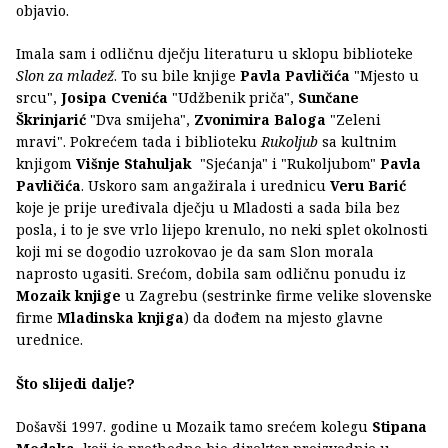
objavio.
Imala sam i odličnu dječju literaturu u sklopu biblioteke
Slon za mladež
. To su bile knjige
Pavla Pavličića
"Mjesto u
srcu",
Josipa Cvenića
"Udžbenik priča",
Sunčane
Škrinjarić
"Dva smijeha",
Zvonimira Baloga
"Zeleni
mravi". Pokrećem tada i biblioteku
Rukoljub
sa kultnim
knjigom
Višnje Stahuljak
"Sjećanja" i "Rukoljubom"
Pavla
Pavličića
. Uskoro sam angažirala i urednicu
Veru Barić
koje je prije uređivala dječju u Mladosti a sada bila bez
posla, i to je sve vrlo lijepo krenulo, no neki splet okolnosti
koji mi se dogodio uzrokovao je da sam Slon morala
naprosto ugasiti. Srećom, dobila sam odličnu ponudu iz
Mozaik knjige
u Zagrebu (sestrinke firme velike slovenske
firme
Mladinska knjiga
) da dođem na mjesto glavne
urednice.
Što slijedi dalje?
Došavši 1997. godine u Mozaik tamo srećem kolegu
Stipana