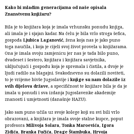
Kako bi mlađim generacijama od naše opisala
Znanstvenu knjižaru?
Bila je to knjižara koja je imala vrhunsku ponudu knjiga,
ali imala je i sjajan kadar. Na čelu je bila vrlo stroga šefica,
gospođa
Ljubica Laganović
, žena koja nas je jako puno
toga naučila, i koja je cijeli svoj život provela u knjižarama.
Ona je imala svoju zamjenicu jer nas je tada bilo puno,
dvadeset i šestero, knjižara i knjižara savjetnika,
uključujući i gospođu koja je spremala i čistila, a dvoje je
ljudi radilo na blagajni. Svakodnevno su dolazili noviteti,
to je vrijeme bivše Jugoslavije i
knjige su nam dolazile iz
svih dijelova države
, a specifičnost te knjižare bila je da je
imala u ponudi i sva izdanja Jugoslavenke akademije
znanosti i umjetnosti (današnje HAZU).
Jako sam puno učila uz svoje kolege koji su svi bili vrlo
obrazovani, a knjižara je imala svoje stalne kupce, poput
profesora
Milivoja Solara
,
Tonka Maroevića
,
Igora
Zidića
,
Branka Fučića
,
Drage Štambuka
,
Hrvoja