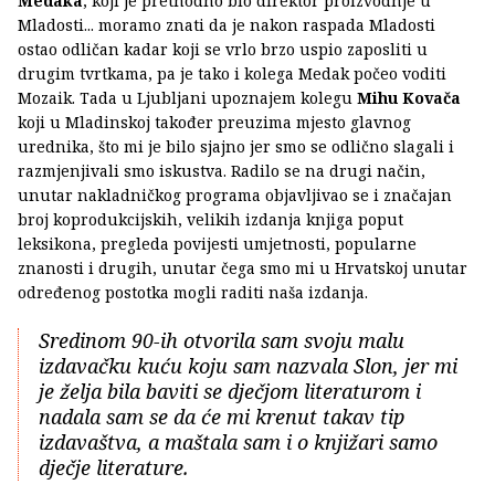
Medaka
, koji je prethodno bio direktor proizvodnje u
Mladosti... moramo znati da je nakon raspada Mladosti
ostao odličan kadar koji se vrlo brzo uspio zaposliti u
drugim tvrtkama, pa je tako i kolega Medak počeo voditi
Mozaik. Tada u Ljubljani upoznajem kolegu
Mihu Kovača
koji u Mladinskoj također preuzima mjesto glavnog
urednika, što mi je bilo sjajno jer smo se odlično slagali i
razmjenjivali smo iskustva. Radilo se na drugi način,
unutar nakladničkog programa objavljivao se i značajan
broj koprodukcijskih, velikih izdanja knjiga poput
leksikona, pregleda povijesti umjetnosti, popularne
znanosti i drugih, unutar čega smo mi u Hrvatskoj unutar
određenog postotka mogli raditi naša izdanja.
Sredinom 90-ih otvorila sam svoju malu
izdavačku kuću koju sam nazvala Slon, jer mi
je želja bila baviti se dječjom literaturom i
nadala sam se da će mi krenut takav tip
izdavaštva, a maštala sam i o knjižari samo
dječje literature.