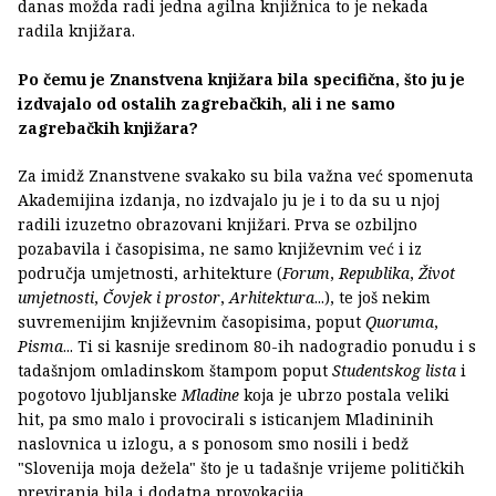
danas možda radi jedna agilna knjižnica to je nekada
radila knjižara.
Po čemu je Znanstvena knjižara bila specifična, što ju je
izdvajalo od ostalih zagrebačkih, ali i ne samo
zagrebačkih knjižara?
Za imidž Znanstvene svakako su bila važna već spomenuta
Akademijina izdanja, no izdvajalo ju je i to da su u njoj
radili izuzetno obrazovani knjižari. Prva se ozbiljno
pozabavila i časopisima, ne samo književnim već i iz
područja umjetnosti, arhitekture (
Forum
,
Republika
,
Život
umjetnosti
,
Čovjek i prostor
,
Arhitektura
...), te još nekim
suvremenijim književnim časopisima, poput
Quoruma
,
Pisma
... Ti si kasnije sredinom 80-ih nadogradio ponudu i s
tadašnjom omladinskom štampom poput
Studentskog lista
i
pogotovo ljubljanske
Mladine
koja je ubrzo postala veliki
hit, pa smo malo i provocirali s isticanjem Mladininih
naslovnica u izlogu, a s ponosom smo nosili i bedž
"Slovenija moja dežela" što je u tadašnje vrijeme političkih
previranja bila i dodatna provokacija.