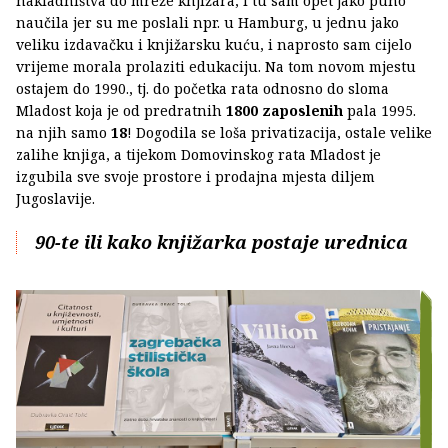
nakladništva do mreže knjižara, i tu sam opet jako puno
naučila jer su me poslali npr. u Hamburg, u jednu jako
veliku izdavačku i knjižarsku kuću, i naprosto sam cijelo
vrijeme morala prolaziti edukaciju. Na tom novom mjestu
ostajem do 1990., tj. do početka rata odnosno do sloma
Mladost koja je od predratnih
1800 zaposlenih
pala 1995.
na njih samo
18
! Dogodila se loša privatizacija, ostale velike
zalihe knjiga, a tijekom Domovinskog rata Mladost je
izgubila sve svoje prostore i prodajna mjesta diljem
Jugoslavije.
90-te ili kako knjižarka postaje urednica