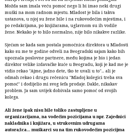
Možda sam imala veću pomoć nego li bi imao neki drugi
muški na mom radnom mjestu. Mladost je bila i takva
ustanova, u njoj su žene bile i na rukovodećim mjestima, i
po redakcijama, po knjižarama, uglavnom su ih vodile
žene. Nekako je to bilo normalno, nije bilo nikakve razlike.
Sjećam se kada sam postala pomoćnica direktora u Mladosti
kako su me te godine odveli na Beogradski sajam kako bih
upoznala poslovne partnere, među kojima je bio i jedan
direktor velike izdavačke kuće u Beogradu, koji je kad me je
vidio rekao "Ajme, jadno dete, tko te uvali u to"... ali je
odmah rekao i drugu rečenicu "Mladoj kolegici treba sva
pomoć" i dodijelio mi svog šefa prodaje. Dakle, nikakav
problem. Ja sam uvijek dobivala samo pomoć od svojih
kolega.
Ali žene ipak nisu bile toliko zastupljene u
organizacijama, na vodećim pozicijama u npr. Zajednici
nakladnika i knjižara, u strukovnim udrugama
autora/ica... muškarci su na tim rukovodećim pozicijma