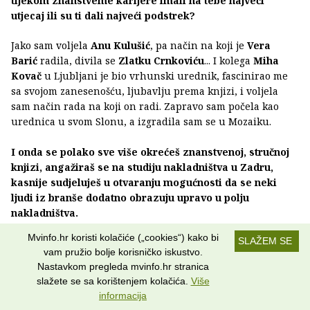
tijekom znanstveme karijere imali na tebe najveći
utjecaj ili su ti dali najveći podstrek?
Jako sam voljela
Anu Kulušić
, pa način na koji je
Vera
Barić
radila, divila se
Zlatku Crnkoviću
... I kolega
Miha
Kovač
u Ljubljani je bio vrhunski urednik, fascinirao me
sa svojom zanesenošću, ljubavlju prema knjizi, i voljela
sam način rada na koji on radi. Zapravo sam počela kao
urednica u svom Slonu, a izgradila sam se u Mozaiku.
I onda se polako sve više okrećeš znanstvenoj, stručnoj
knjizi, angažiraš se na studiju nakladništva u Zadru,
kasnije sudjeluješ u otvaranju mogućnosti da se neki
ljudi iz branše dodatno obrazuju upravo u polju
nakladništva.
Mvinfo.hr koristi kolačiće („cookies“) kako bi
SLAŽEM SE
Prije toga sam iz Mozaik knjige otišla u
Nakladu Ljevak
,
vam pružio bolje korisničko iskustvo.
gdje sam dugi niz godina radeći na mjestu glavne urednice
Nastavkom pregleda mvinfo.hr stranica
pokretala nove biblioteke
Razotkrivanja
,
Academicu
,
SMS
slažete se sa korištenjem kolačića.
Više
biblioteku
sa mlade, biblioteku
Otvorena knjiga
sa
informacija
vrhunskim domaćim autorima (
Slobodan Novak
,
Ivo