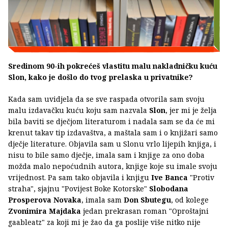
Sredinom 90-ih pokrećeš vlastitu malu nakladničku kuću
Slon, kako je došlo do tvog prelaska u privatnike?
Kada sam uvidjela da se sve raspada otvorila sam svoju
malu izdavačku kuću koju sam nazvala
Slon
, jer mi je želja
bila baviti se dječjom literaturom i nadala sam se da će mi
krenut takav tip izdavaštva, a maštala sam i o knjižari samo
dječje literature. Objavila sam u Slonu vrlo lijepih knjiga, i
nisu to bile samo dječje, imala sam i knjige za ono doba
možda malo nepoćudnih autora, knjige koje su imale svoju
vrijednost. Pa sam tako objavila i knjigu
Ive Banca
"Protiv
straha", sjajnu "Povijest Boke Kotorske"
Slobodana
Prosperova Novaka
, imala sam
Don Sbutegu
, od kolege
Zvonimira Majdaka
jedan prekrasan roman "Oproštajni
gaableatz" za koji mi je žao da ga poslije više nitko nije