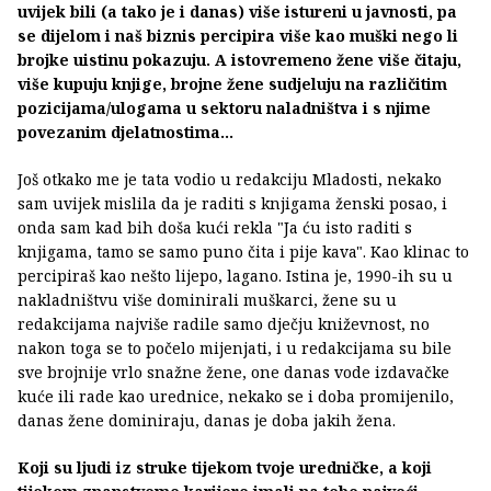
uvijek bili (a tako je i danas) više istureni u javnosti, pa
se dijelom i naš biznis percipira više kao muški nego li
brojke uistinu pokazuju. A istovremeno žene više čitaju,
više kupuju knjige, brojne žene sudjeluju na različitim
pozicijama/ulogama u sektoru naladništva i s njime
povezanim djelatnostima...
Još otkako me je tata vodio u redakciju Mladosti, nekako
sam uvijek mislila da je raditi s knjigama ženski posao, i
onda sam kad bih doša kući rekla "Ja ću isto raditi s
knjigama, tamo se samo puno čita i pije kava". Kao klinac to
percipiraš kao nešto lijepo, lagano. Istina je, 1990-ih su u
nakladništvu više dominirali muškarci, žene su u
redakcijama najviše radile samo dječju kniževnost, no
nakon toga se to počelo mijenjati, i u redakcijama su bile
sve brojnije vrlo snažne žene, one danas vode izdavačke
kuće ili rade kao urednice, nekako se i doba promijenilo,
danas žene dominiraju, danas je doba jakih žena.
Koji su ljudi iz struke tijekom tvoje uredničke, a koji