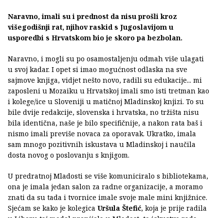
Naravno, imali su i prednost da nisu prošli kroz
višegodišnji rat, njihov raskid s Jugoslavijom u
usporedbi s Hrvatskom bio je skoro pa bezbolan.
Naravno, i mogli su po osamostaljenju odmah više ulagati
u svoj kadar. I opet si imao mogućnost odlaska na sve
sajmove knjiga, vidjet nešto novo, radili su edukacije... mi
zaposleni u Mozaiku u Hrvatskoj imali smo isti tretman kao
i kolege/ice u Sloveniji u matičnoj Mladinskoj knjizi. To su
bile dvije redakcije, slovenska i hrvatska, no tržišta nisu
bila identična, naše je bilo specifičnije, a nakon rata baš i
nismo imali previše novaca za oporavak. Ukratko, imala
sam mnogo pozitivnih iskustava u Mladinskoj i naučila
dosta novog o poslovanju s knjigom.
U predratnoj Mladosti se više komuniciralo s bibliotekama,
ona je imala jedan salon za radne organizacije, a moramo
znati da su tada i tvornice imale svoje male mini knjižnice.
Sjećam se kako je kolegica
Uršula Štefić
, koja je prije radila