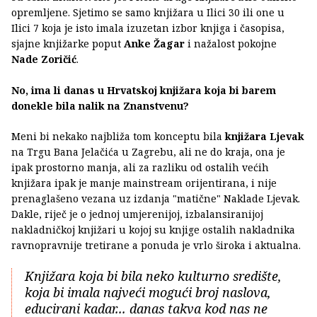
opremljene. Sjetimo se samo knjižara u Ilici 30 ili one u
Ilici 7 koja je isto imala izuzetan izbor knjiga i časopisa,
sjajne knjižarke poput
Anke Žagar
i nažalost pokojne
Nade Zoričić
.
No, ima li danas u Hrvatskoj knjižara koja bi barem
donekle bila nalik na Znanstvenu?
Meni bi nekako najbliža tom konceptu bila
knjižara Ljevak
na Trgu Bana Jelačića u Zagrebu, ali ne do kraja, ona je
ipak prostorno manja, ali za razliku od ostalih većih
knjižara ipak je manje mainstream orijentirana, i nije
prenaglašeno vezana uz izdanja "matične" Naklade Ljevak.
Dakle, riječ je o jednoj umjerenijoj, izbalansiranijoj
nakladničkoj knjižari u kojoj su knjige ostalih nakladnika
ravnopravnije tretirane a ponuda je vrlo široka i aktualna.
Knjižara koja bi bila neko kulturno središte,
koja bi imala najveći mogući broj naslova,
educirani kadar... danas takva kod nas ne