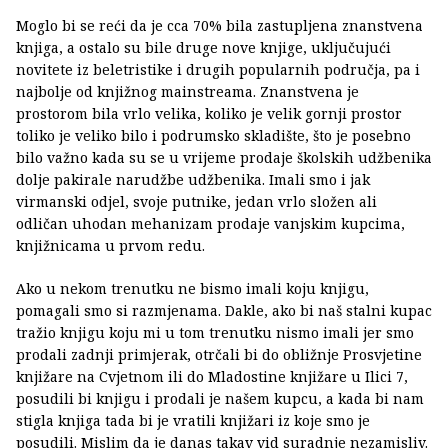
Moglo bi se reći da je cca 70% bila zastupljena znanstvena
knjiga, a ostalo su bile druge nove knjige, uključujući
novitete iz beletristike i drugih popularnih područja, pa i
najbolje od knjižnog mainstreama. Znanstvena je
prostorom bila vrlo velika, koliko je velik gornji prostor
toliko je veliko bilo i podrumsko skladište, što je posebno
bilo važno kada su se u vrijeme prodaje školskih udžbenika
dolje pakirale narudžbe udžbenika. Imali smo i jak
virmanski odjel, svoje putnike, jedan vrlo složen ali
odličan uhodan mehanizam prodaje vanjskim kupcima,
knjižnicama u prvom redu.
Ako u nekom trenutku ne bismo imali koju knjigu,
pomagali smo si razmjenama. Dakle, ako bi naš stalni kupac
tražio knjigu koju mi u tom trenutku nismo imali jer smo
prodali zadnji primjerak, otrčali bi do obližnje Prosvjetine
knjižare na Cvjetnom ili do Mladostine knjižare u Ilici 7,
posudili bi knjigu i prodali je našem kupcu, a kada bi nam
stigla knjiga tada bi je vratili knjižari iz koje smo je
posudili. Mislim da je danas takav vid suradnje nezamisliv.