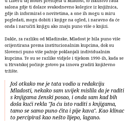
u Liberu taj model prenijela u Mladost, to iskustvo rada
salona gdje ti dolaze svakodnevno kolegice iz knjižnica,
gdje ih informiraš o novitetima, a one ih mogu u miru
pogledati, mogu dobiti i knjige na ogled, i naravno da će
onda i naručiti knjigu ako znaju puno više o knjizi.
Dakle, za razliku od Mladinske, Mladost je bila puno više
orijentirana prema institucionalnim kupcima, dok su
Slovenci puno više pažnje poklanjali individualnim
kupcima. Te su se razlike vidjele i tijekom 1990-ih, kada se
u Hrvatskoj počinje gotovo pa iznova graditi književno
tržište.
Još otkako me je tata vodio u redakciju
Mladosti, nekako sam uvijek mislila da je raditi
s knjigama ženski posao, i onda sam kad bih
doša kući rekla "Ja ću isto raditi s knjigama,
tamo se samo puno čita i pije kava". Kao klinac
to percipiraš kao nešto lijepo, lagano.