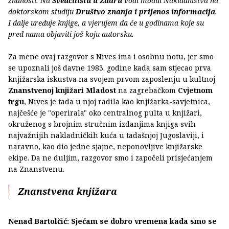
znanosti. Na
Sveučilištu u Zadru
vodi modul Nakladništva na
doktorskom studiju
Društvo znanja i prijenos informacija
.
I dalje uređuje knjige, a vjerujem da će u godinama koje su
pred nama objaviti još koju autorsku.
Za mene ovaj razgovor s Nives ima i osobnu notu, jer smo
se upoznali još davne 1983. godine kada sam stjecao prva
knjižarska iskustva na svojem prvom zaposlenju u kultnoj
Znanstvenoj knjižari
Mladost
na zagrebačkom
Cvjetnom
trgu
, Nives je tada u njoj radila kao knjižarka-savjetnica,
najčešće je "operirala" oko centralnog pulta u knjižari,
okruženog s brojnim stručnim izdanjima knjiga svih
najvažnijih nakladničkih kuća u tadašnjoj Jugoslaviji, i
naravno, kao dio jedne sjajne, neponovljive knjižarske
ekipe. Da ne duljim, razgovor smo i započeli prisjećanjem
na Znanstvenu.
Znanstvena knjižara
Nenad Bartolčić: Sjećam se dobro vremena kada smo se