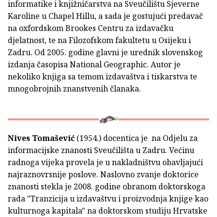
informatike i knjižničarstva na Sveučilištu Sjeverne
Karoline u Chapel Hillu, a sada je gostujući predavač
na oxfordskom Brookes Centru za izdavačku
djelatnost, te na Filozofskom fakultetu u Osijeku i
Zadru. Od 2005. godine glavni je urednik slovenskog
izdanja časopisa National Geographic. Autor je
nekoliko knjiga sa temom izdavaštva i tiskarstva te
mnogobrojnih znanstvenih članaka.
Nives Tomašević
(1954.) docentica je na Odjelu za
informacijske znanosti Sveučilišta u Zadru. Većinu
radnoga vijeka provela je u nakladništvu obavljajući
najraznovrsnije poslove. Naslovno zvanje doktorice
znanosti stekla je 2008. godine obranom doktorskoga
rada "Tranzicija u izdavaštvu i proizvodnja knjige kao
kulturnoga kapitala" na doktorskom studiju Hrvatske