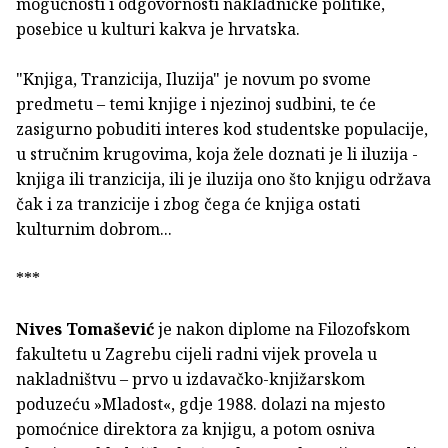
mogućnosti i odgovornosti nakladničke politike,
posebice u kulturi kakva je hrvatska.
"Knjiga, Tranzicija, Iluzija" je novum po svome
predmetu – temi knjige i njezinoj sudbini, te će
zasigurno pobuditi interes kod studentske populacije,
u stručnim krugovima, koja žele doznati je li iluzija -
knjiga ili tranzicija, ili je iluzija ono što knjigu održava
čak i za tranzicije i zbog čega će knjiga ostati
kulturnim dobrom...
***
Nives Tomašević
je nakon diplome na Filozofskom
fakultetu u Zagrebu cijeli radni vijek provela u
nakladništvu – prvo u izdavačko-knjižarskom
poduzeću »Mladost«, gdje 1988. dolazi na mjesto
pomoćnice direktora za knjigu, a potom osniva