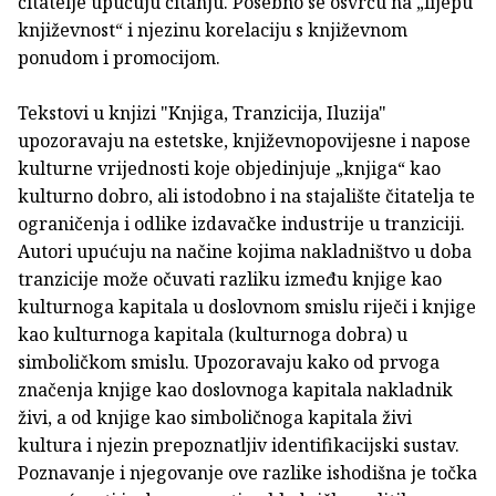
čitatelje upućuju čitanju. Posebno se osvrću na „lijepu
književnost“ i njezinu korelaciju s književnom
ponudom i promocijom.
Tekstovi u knjizi "Knjiga, Tranzicija, Iluzija"
upozoravaju na estetske, književnopovijesne i napose
kulturne vrijednosti koje objedinjuje „knjiga“ kao
kulturno dobro, ali istodobno i na stajalište čitatelja te
ograničenja i odlike izdavačke industrije u tranziciji.
Autori upućuju na načine kojima nakladništvo u doba
tranzicije može očuvati razliku između knjige kao
kulturnoga kapitala u doslovnom smislu riječi i knjige
kao kulturnoga kapitala (kulturnoga dobra) u
simboličkom smislu. Upozoravaju kako od prvoga
značenja knjige kao doslovnoga kapitala nakladnik
živi, a od knjige kao simboličnoga kapitala živi
kultura i njezin prepoznatljiv identifikacijski sustav.
Poznavanje i njegovanje ove razlike ishodišna je točka