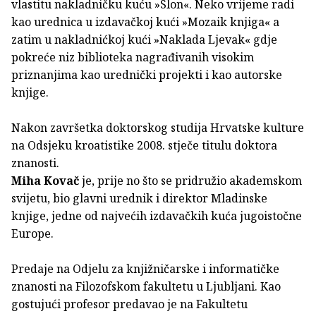
vlastitu nakladničku kuću »Slon«. Neko vrijeme radi
kao urednica u izdavačkoj kući »Mozaik knjiga« a
zatim u nakladnićkoj kući »Naklada Ljevak« gdje
pokreće niz biblioteka nagrađivanih visokim
priznanjima kao urednički projekti i kao autorske
knjige.
Nakon završetka doktorskog studija Hrvatske kulture
na Odsjeku kroatistike 2008. stječe titulu doktora
znanosti.
Miha Kovač
je, prije no što se pridružio akademskom
svijetu, bio glavni urednik i direktor Mladinske
knjige, jedne od najvećih izdavačkih kuća jugoistočne
Europe.
Predaje na Odjelu za knjižničarske i informatičke
znanosti na Filozofskom fakultetu u Ljubljani. Kao
gostujući profesor predavao je na Fakultetu