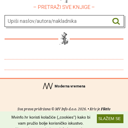
– PRETRAŽI SVE KNJIGE –
Moderna vremena
Sva prava pridržana © MV Info d.o.o. 2026. • Kriv je
Fiktiv
Mvinfo.hr koristi kolačiće („cookies“) kako bi
SLAŽEM SE
O nama
•
Pomoć
•
Uvjeti korištenja
•
RSS kanali
vam pružio bolje korisničko iskustvo.