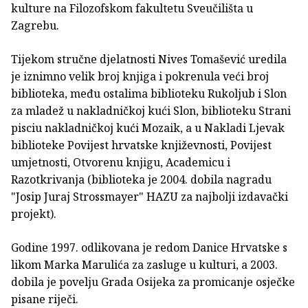
kulture na Filozofskom fakultetu Sveučilišta u
Zagrebu.
Tijekom stručne djelatnosti Nives Tomašević uredila
je iznimno velik broj knjiga i pokrenula veći broj
biblioteka, među ostalima biblioteku Rukoljub i Slon
za mladež u nakladničkoj kući Slon, biblioteku Strani
pisciu nakladničkoj kući Mozaik, a u Nakladi Ljevak
biblioteke Povijest hrvatske književnosti, Povijest
umjetnosti, Otvorenu knjigu, Academicu i
Razotkrivanja (biblioteka je 2004. dobila nagradu
"Josip Juraj Strossmayer" HAZU za najbolji izdavački
projekt).
Godine 1997. odlikovana je redom Danice Hrvatske s
likom Marka Marulića za zasluge u kulturi, a 2003.
dobila je povelju Grada Osijeka za promicanje osječke
pisane riječi.