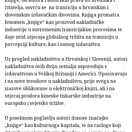
knjige, od autora i autorskih prava do urednika i
čitatelja, osvrću se na tranziciju u hrvatskim i
slovenskim izdavačkim divovima. Knjiga promatra
fenomen „knjige“ kao proizvod nakladničke
industrije u suvremenim tranzicijskim procesima te
daje uvid utjecaja globalnog tržišta na tranziciju u
percepciji kulture, kao i samog izdavaštva.
Uz pregled nakladništva u Hrvatskoj i Sloveniji, autori
nakladništva ovih dviju zemalja uspoređuju s
izdavaštvom u Velikoj Britaniji i Americi. Upozoravaju
i na nove trendove u nakladništvu, prije svega na
izazove oblikovane u elektroničkoj knjizi, ali i na
utjecaj prodora kineske tiskarske industrije na
europsko i svjetsko tržište.
U posebnom poglavlju autori donose značajke
„knjige“ kao kulturnoga kapitala, te na razloge koji