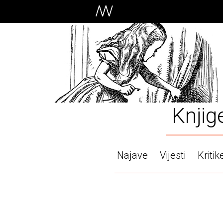
Knjig
Najave
Vijesti
Kritik