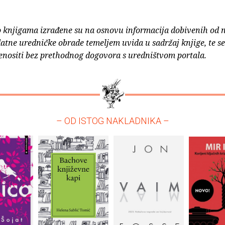
o knjigama izrađene su na osnovu informacija dobivenih od 
atne uredničke obrade temeljem uvida u sadržaj knjige, te s
enositi bez prethodnog dogovora s uredništvom portala.
– OD ISTOG NAKLADNIKA –