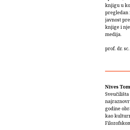
knjigu u ko
pregledan n
javnost pr
knjige i nj
medija.
prof. dr. s
Nives Tom
Sveučilišta
najraznovrs
godine obr
kao kultur
Filozofskom