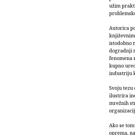
užim prakt
problemsko 
Autorica po
knji­ževni
istodobno r
dogradnji n
fenomena na
kupno ured
industriju 
Svoju tezu 
ilustrira i
mrežnih str
organizacij
Ako se tom
oprema, naj