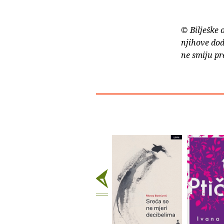
© Bilješke 
njihove dod
ne smiju pr