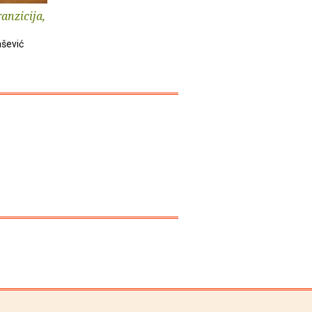
ranzicija,
šević