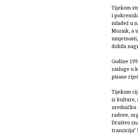
Tijekom str
i pokrenula
mladež u na
Mozaik, a u
umjetnosti,
dobila nagr
Godine 199
zasluge u k
pisane riječ
Tijekom cij
iz kulture,
uredničku 
radove, or
Društvo zna
tranzicija"