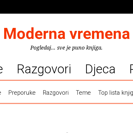
Moderna vremena
Pogledaj... sve je puno knjiga.
e
Razgovori
Djeca
e
Preporuke
Razgovori
Teme
Top lista knji