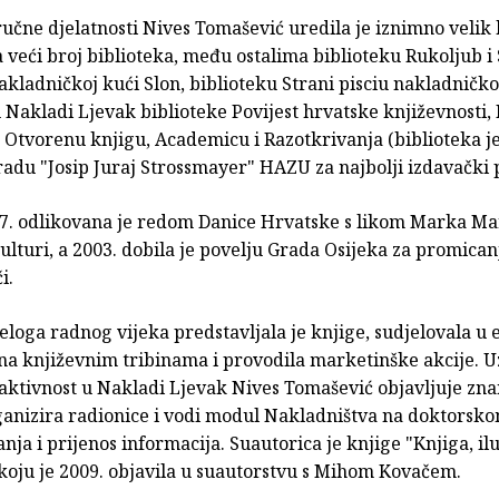
učne djelatnosti Nives Tomašević uredila je iznimno velik 
 veći broj biblioteka, među ostalima biblioteku Rukoljub i 
kladničkoj kući Slon, biblioteku Strani pisciu nakladničko
 Nakladi Ljevak biblioteke Povijest hrvatske književnosti, 
 Otvorenu knjigu, Academicu i Razotkrivanja (biblioteka je
adu "Josip Juraj Strossmayer" HAZU za najbolji izdavački p
7. odlikovana je redom Danice Hrvatske s likom Marka Ma
ulturi, a 2003. dobila je povelju Grada Osijeka za promican
i.
eloga radnog vijeka predstavljala je knjige, sudjelovala u
 na književnim tribinama i provodila marketinške akcije. U
aktivnost u Nakladi Ljevak Nives Tomašević objavljuje zn
ganizira radionice i vodi modul Nakladništva na doktorsko
nja i prijenos informacija. Suautorica je knjige "Knjiga, ilu
 koju je 2009. objavila u suautorstvu s Mihom Kovačem.