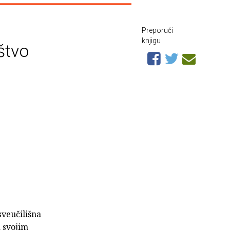
Preporuči
knjigu
štvo
sveučilišna
a svojim