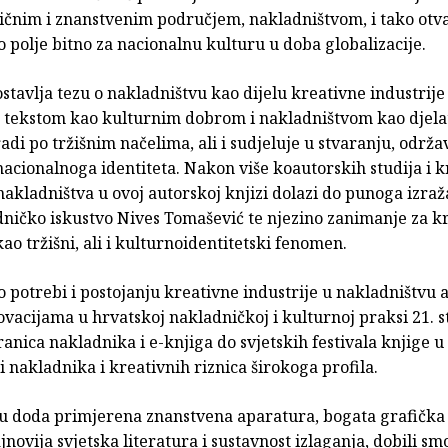
ičnim i znanstvenim područjem, nakladništvom, i tako otv
polje bitno za nacionalnu kulturu u doba globalizacije.
stavlja tezu o nakladništvu kao dijelu kreativne industrije 
m tekstom kao kulturnim dobrom i nakladništvom kao djela
adi po tržišnim načelima, ali i sudjeluje u stvaranju, održa
acionalnoga identiteta. Nakon više koautorskih studija i kn
kladništva u ovoj autorskoj knjizi dolazi do punoga izraža
ničko iskustvo Nives Tomašević te njezino zanimanje za k
kao tržišni, ali i kulturnoidentitetski fenomen.
o potrebi i postojanju kreativne industrije u nakladništvu 
novacijama u hrvatskoj nakladničkoj i kulturnoj praksi 21. s
anica nakladnika i e-knjiga do svjetskih festivala knjige u
i nakladnika i kreativnih riznica širokoga profila.
u doda primjerena znanstvena aparatura, bogata grafička 
novija svjetska literatura i su­stavnost izlaganja, dobili s