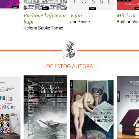
Bachove književne
Vaim
Mir i rat
kapi
Jon Fosse
Boštjan Vi
Helena Sablić Tomić
– OD ISTOG AUTORA –