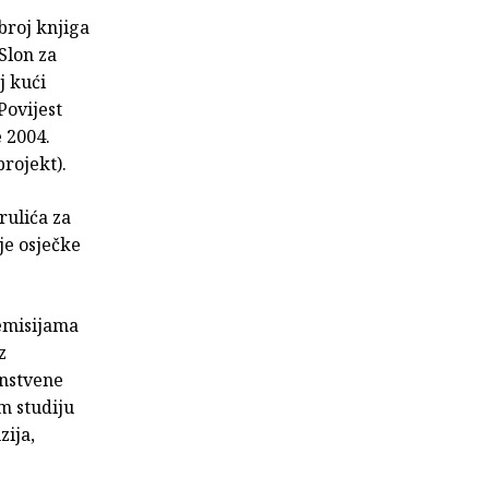
broj knjiga
Slon za
j kući
Povijest
 2004.
rojekt).
rulića za
je osječke
 emisijama
z
anstvene
m studiju
zija,