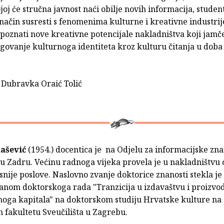
joj će stručna javnost naći obilje novih informacija, student
ačin susresti s fenomeni­ma kulturne i kreativne industrije
epoznati nove kreativne potencijale nakladništva koji jamč
egovanje kulturnoga identiteta kroz kulturu čitanja u doba
c. Dubravka Oraić Tolić
ašević
(1954.) docentica je na Odjelu za informacijske zna
 u Zadru. Većinu radnoga vijeka provela je u nakladništvu 
nije poslove. Naslovno zvanje doktorice znanosti stekla je
anom doktorskoga rada "Tranzicija u izdavaštvu i proizvo
noga kapitala" na doktorskom studiju Hrvatske kulture na
 fakultetu Sveučilišta u Zagrebu.