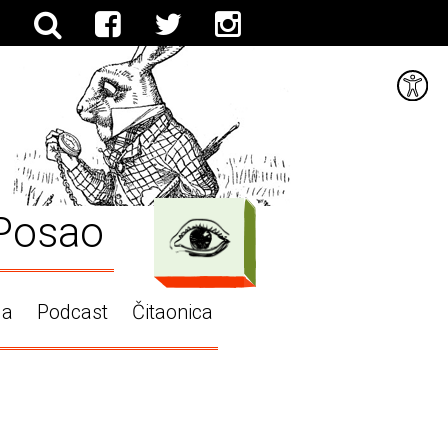
Posao
ga
Podcast
Čitaonica