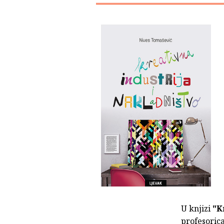
U knjizi
"K
pro­fesori