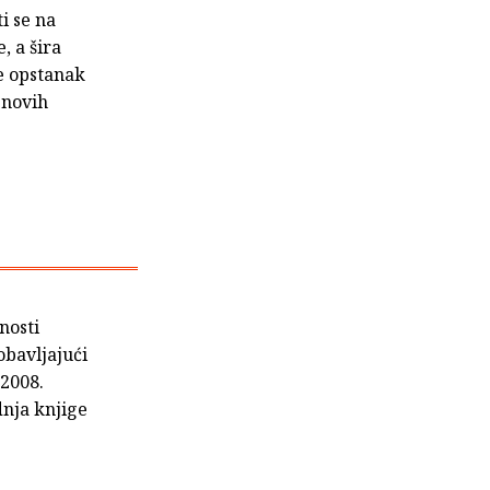
i se na
, a šira
e opstanak
 novih
nosti
obavljajući
 2008.
dnja knjige