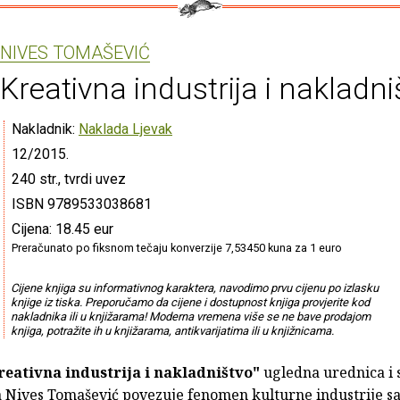
NIVES TOMAŠEVIĆ
Kreativna industrija i nakladni
Nakladnik:
Naklada Ljevak
12/2015.
240 str., tvrdi uvez
ISBN 9789533038681
Cijena: 18.45 eur
Preračunato po fiksnom tečaju konverzije 7,53450 kuna za 1 euro
Cijene knjiga su informativnog karaktera, navodimo prvu cijenu po izlasku
knjige iz tiska. Preporučamo da cijene i dostupnost knjiga provjerite kod
nakladnika ili u knjižarama! Moderna vremena više se ne bave prodajom
knjiga, potražite ih u knjižarama, antikvarijatima ili u knjižnicama.
reativna industrija i nakladništvo"
ugledna urednica i 
ca Nives Tomašević povezuje fenomen kulturne industrije s