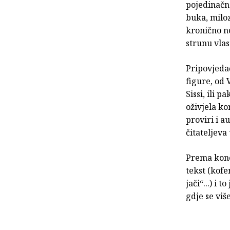
pojedinačn
buka, miloz
kronično ne
strunu vlas
Pripovjedač
figure, od 
Sissi, ili 
oživjela ko
proviri i a
čitateljeva
Prema koncu
tekst (kofe
jači“...) i
gdje se viš