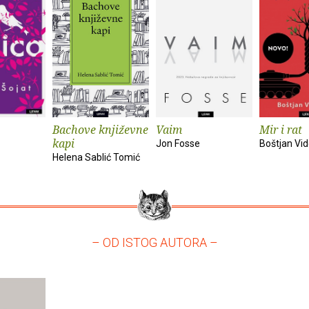
Bachove književne
Vaim
Mir i rat
kapi
Jon Fosse
Boštjan Vi
Helena Sablić Tomić
– OD ISTOG AUTORA –