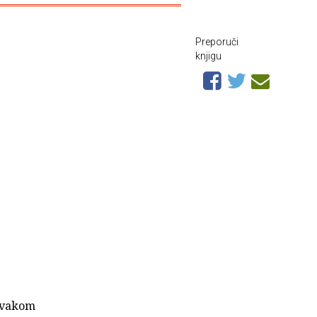
Preporuči
knjigu
 svakom