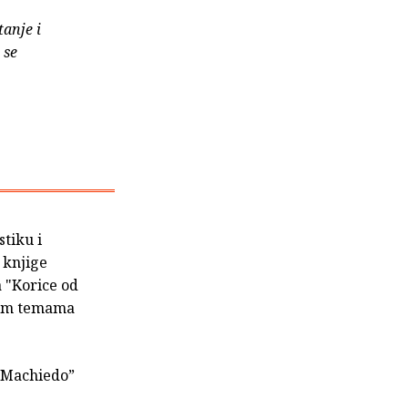
tanje i
 se
stiku i
 knjige
a "Korice od
itim temama
a Machiedo”