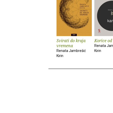
Svirati do kraja
Korice od
vremena
Renata Jam
Renata Jambrešić
Kirin
Kirin