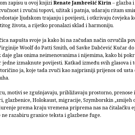
om zapisu u ovoj knjizi
Renate Jambrešić Kirin
– glazba i 
vučnost i zvučni topovi, užitak i patnja, udaraju ritam smis
dostaje ljudskom trajanju i povijesti, i otkrivaju čovjeka k
titog života, a rijetko pronalazi sklad i harmoniju.
ica napušta svoje ja kako bi na začudan način ozvučila po
Virginije Woolf do Patti Smith, od Savke Dabčević Kučar do
pak daje glas onima neimenovanima i nijemima, kako bi pokr
r jedne izmaknute povijesti. Katkad između svih glasova i 
utoričino ja, koje tada zvuči kao najprisniji prijenos od usta
 uha.
, motivi se zgušnjavaju, približavaju prostorno, prenose i
ri, glazbenice, Holokaust, migracije, Szymborskin „smijeh 
 to jurenje prema kraju vremena priprema nas na čitalačku e
e ne razabiru granice teksta i glazbene fuge.