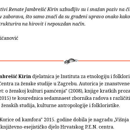
ivi Renate Jambrešić Kirin uzbudljiv su i snažan poziv na či
v zaborava, što samo znači da su građeni upravo onako kako
rukturira na hirovit i nepouzdan način.
ićanović
mbrešić Kirin
djelatnica je Instituta za etnologiju i folklori
entra za ženske studije u Zagrebu. Autorica je znanstvene
et: o ženskoj kulturi pamćenja" (2008), knjige kratkih proz
2015) te kourednica sedamnaest zbornika radova s različ
 ženskih studija, kulturne antropologije i folkloristike.
"Korice od kamfora" 2015. godine dobila je nagradu „Višnj
 književno-esejističko djelo Hrvatskog P.E.N. centra.