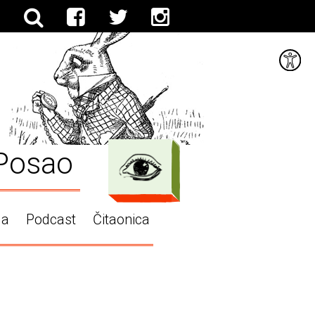
Posao
ga
Podcast
Čitaonica