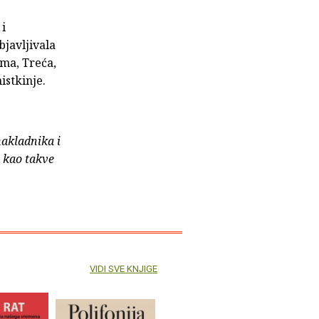
 i
bjavljivala
ma, Treća,
istkinje.
nakladnika i
e kao takve
VIDI SVE KNJIGE