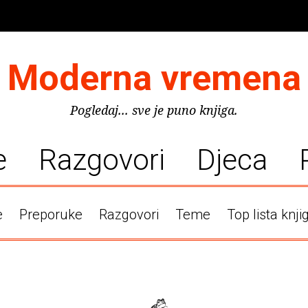
Moderna vremena
Pogledaj... sve je puno knjiga.
e
Razgovori
Djeca
e
Preporuke
Razgovori
Teme
Top lista knji