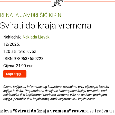
RENATA JAMBREŠIĆ KIRIN
Svirati do kraja vremena
Nakladnik:
Naklada Ljevak
12/2025.
120 str., tvrdi uvez
ISBN 9789533559223
Cijena: 21.90 eur
Kupi knjigu!
Cijene knjiga su informativnog karaktera, navodimo prvu cijenu po izlasku
knjige iz tiska. Preporučamo da cijene i dostupnost knjiga provjerite kod
nakladnika ili u knjižarama! Moderna vremena više se ne bave prodajom
knjiga, potražite ih u knjižarama, antikvarijatima ili u knjižnicama.
aslova
"Svirati do kraja vremena"
rastvara se i račva u