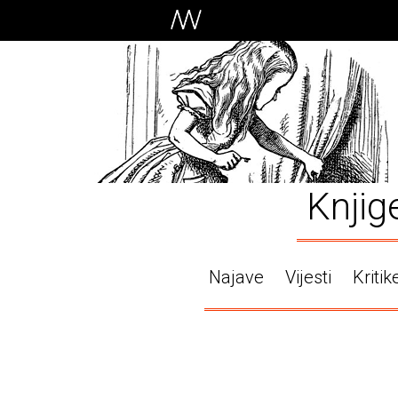
Knjig
Najave
Vijesti
Kritik