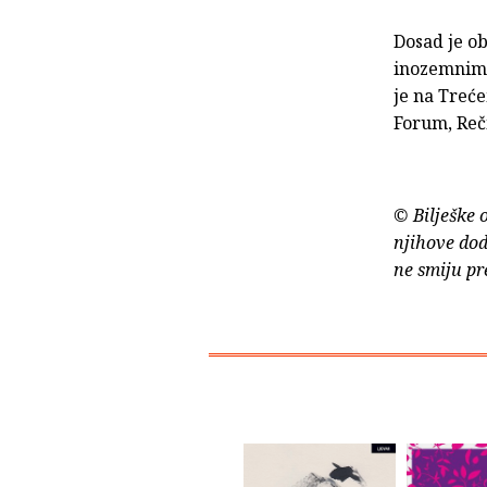
Dosad je o
inozemnim p
je na Treć
Forum, Reči
© Bilješke 
njihove dod
ne smiju pr