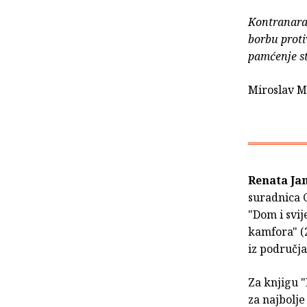
Kontranarat
borbu proti
pamćenje st
Miroslav M
Renata Ja
suradnica C
"Dom i svij
kamfora" (
iz područja
Za knjigu 
za najbolje