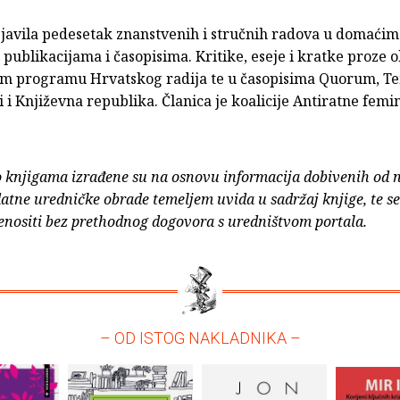
bjavila pedesetak znanstvenih i stručnih radova u domaćim
ublikacijama i časopisima. Kritike, eseje i kratke proze o
em programu Hrvatskog radija te u časopisima Quorum, Te
 i Književna republika. Članica je koalicije Antiratne femin
o knjigama izrađene su na osnovu informacija dobivenih od 
atne uredničke obrade temeljem uvida u sadržaj knjige, te s
enositi bez prethodnog dogovora s uredništvom portala.
– OD ISTOG NAKLADNIKA –