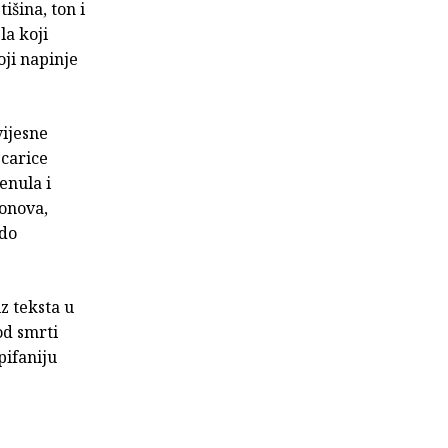
tišina, ton i
la koji
oji napinje
vijesne
 carice
enula i
tonova,
 do
z teksta u
od smrti
pifaniju