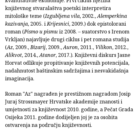
kvantitativne ekonomije. Prvi ciklus njezina
književnog stvaralaštva poetski interpretira
mitološke teme (
Izgubljena vila
, 2002.,
Alemperkina
kazivanja
, 2005. i
Krijesnici
, 2009.) dok epistolorani
roman (
Pismo u pi­smu
iz 2008. – suatorstvo s Irenom
Vrkljan) najavljuje drugi ciklus i pet romana studija
(
Az
, 2009.,
Bizarij
, 2009.,
Auron
, 2011.,
Vilikon
, 2012.,
Alikvot
, 2014.,
Atanor
, 2017.). Književni diskurs Jasne
Horvat odlikuje propitivanje književnih potencijala,
nadahnutost baštinskim sadržajima i nesvakidašnja
imaginacija.
Roman "Az" nagrađen je prestižnom nagradom Josip
Juraj Strossmayer Hrvatske akademije znanosti i
umjetnosti za književnost 2010. godine, a Pečat Grada
Osijeka 2011. godine dodijeljen joj je za osobita
ostvarenja na području književnosti.