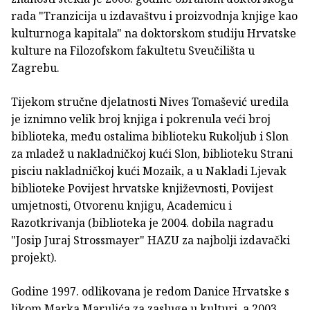
rada "Tranzicija u izdavaštvu i proizvodnja knjige kao
kulturnoga kapitala" na doktorskom studiju Hrvatske
kulture na Filozofskom fakultetu Sveučilišta u
Zagrebu.
Tijekom stručne djelatnosti Nives Tomašević uredila
je iznimno velik broj knjiga i pokrenula veći broj
biblioteka, među ostalima biblioteku Rukoljub i Slon
za mladež u nakladničkoj kući Slon, biblioteku Strani
pisciu nakladničkoj kući Mozaik, a u Nakladi Ljevak
biblioteke Povijest hrvatske književnosti, Povijest
umjetnosti, Otvorenu knjigu, Academicu i
Razotkrivanja (biblioteka je 2004. dobila nagradu
"Josip Juraj Strossmayer" HAZU za najbolji izdavački
projekt).
Godine 1997. odlikovana je redom Danice Hrvatske s
likom Marka Marulića za zasluge u kulturi, a 2003.