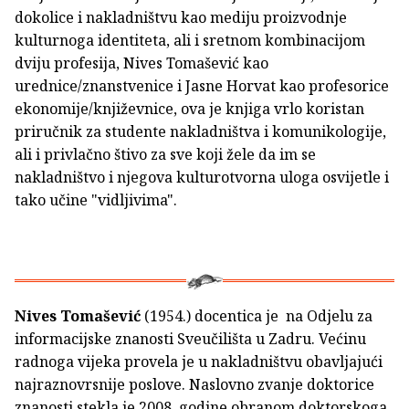
dokolice i nakladništvu kao mediju proizvodnje
kulturnoga identiteta, ali i sretnom kombinacijom
dviju profesija, Nives Tomašević kao
urednice/znanstvenice i Jasne Horvat kao profesorice
ekonomije/književnice, ova je knjiga vrlo koristan
priručnik za studente nakladništva i komunikologije,
ali i privlačno štivo za sve koji žele da im se
nakladništvo i njegova kulturotvorna uloga osvijetle i
tako učine "vidljivima".
Nives Tomašević
(1954.) docentica je na Odjelu za
informacijske znanosti Sveučilišta u Zadru. Većinu
radnoga vijeka provela je u nakladništvu obavljajući
najraznovrsnije poslove. Naslovno zvanje doktorice
znanosti stekla je 2008. godine obranom doktorskoga