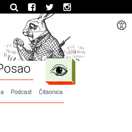
Posao
ga
Podcast
Čitaonica