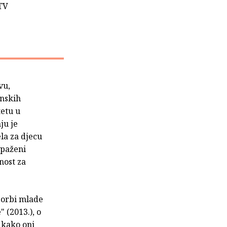
RTV
vu,
enskih
tetu u
ju je
ela za djecu
apaženi
nost za
 borbi mlade
 (2013.), o
 kako oni