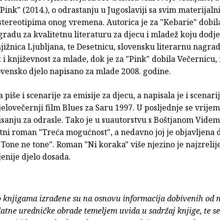
 "Pink" (2014.), o odrastanju u Jugoslaviji sa svim materijaln
tereotipima onog vremena. Autorica je za "Kebarie" dobil
radu za kvalitetnu literaturu za djecu i mladež koju dodje
ižnica Ljubljana, te Desetnicu, slovensku literarnu nagrad
 i književnost za mlade, dok je za "Pink" dobila Večernicu
ovensko djelo napisano za mlade 2008. godine.
 piše i scenarije za emisije za djecu, a napisala je i scenarij
jelovečernji film Blues za Saru 1997. U posljednje se vrijem
pisanju za odrasle. Tako je u suautorstvu s Boštjanom Vid
atni roman "Treća mogućnost", a nedavno joj je objavljena
 Tone ne tone". Roman "Ni koraka" više njezino je najzrelije
enije djelo dosada.
o knjigama izrađene su na osnovu informacija dobivenih od 
atne uredničke obrade temeljem uvida u sadržaj knjige, te s