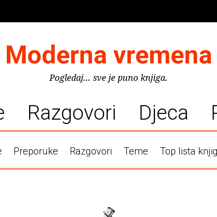
Moderna vremena
Pogledaj... sve je puno knjiga.
e
Razgovori
Djeca
e
Preporuke
Razgovori
Teme
Top lista knji