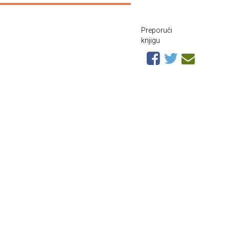
Preporuči
knjigu