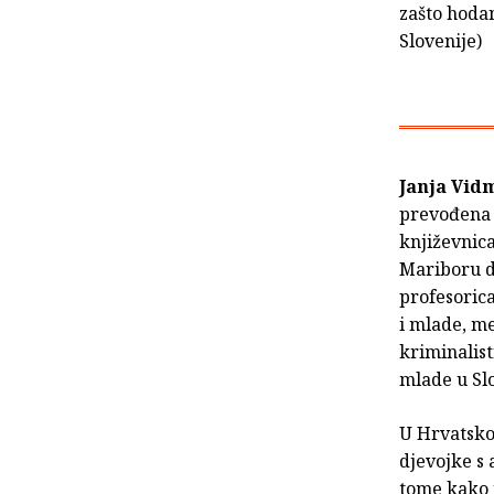
zašto hoda
Slovenije)
Janja Vid
prevođena n
književnica
Mariboru d
profesorica
i mlade, me
kriminalist
mlade u Slo
U Hrvatskoj
djevojke s 
tome kako r