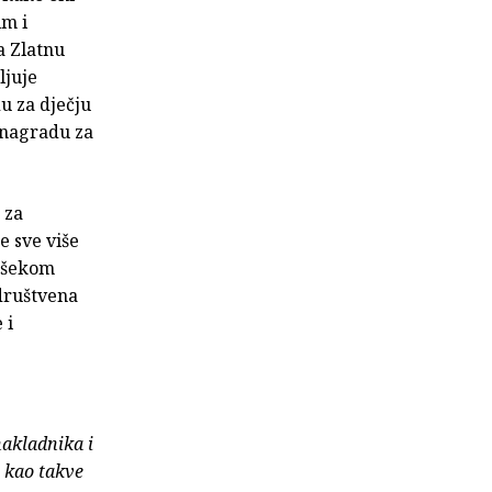
im i
a Zlatnu
ljuje
u za dječju
, nagradu za
 za
e sve više
emšekom
 društvena
 i
nakladnika i
e kao takve