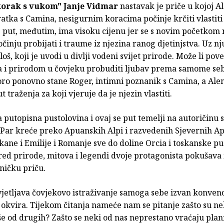
orak s vukom"
Janje Vidmar
nastavak je priče u kojoj A
atka s Camina, nesigurnim koracima počinje krčiti vlastit
j put, međutim, ima visoku cijenu jer se s novim početkom 
činju probijati i traume iz njezina ranog djetinjstva. Uz nj
iloš, koji je uvodi u divlji vodeni svijet prirode. Može li pov
a i prirodom u čovjeku probuditi ljubav prema samome se
oro ponovno stane Roger, intimni poznanik s Camina, a Ale
 traženja za koji vjeruje da je njezin vlastiti.
 putopisna pustolovina i ovaj se put temelji na autoričinu
 Par kreće preko Apuanskih Alpi i razvedenih Sjevernih A
kane i Emilije i Romanje sve do doline Orcia i toskanske pu
ed prirode, mitova i legendi dvoje protagonista pokušava i
ničku priču.
jetljava čovjekovo istraživanje samoga sebe izvan konven
 okvira. Tijekom čitanja nameće nam se pitanje zašto su n
iše od drugih? Zašto se neki od nas neprestano vraćaju pla