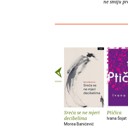
ne smiju pr
Sreća se ne mjeri
Ptičica
decibelima
Ivana Šojat
Morea Banićević