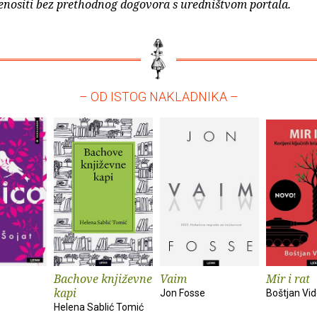
enositi bez prethodnog dogovora s uredništvom portala.
– OD ISTOG NAKLADNIKA –
Bachove književne
Vaim
Mir i rat
kapi
Jon Fosse
Boštjan Vi
Helena Sablić Tomić