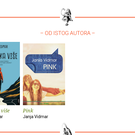
– OD ISTOG AUTORA –
 više
Pink
ar
Janja Vidmar