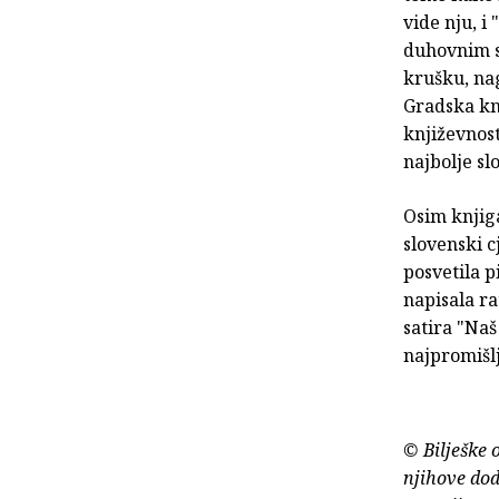
vide nju, i
duhovnim s
krušku, nag
Gradska knj
književnost
najbolje sl
Osim knjiga
slovenski c
posvetila 
napisala r
satira "Naš
najpromišlj
© Bilješke 
njihove dod