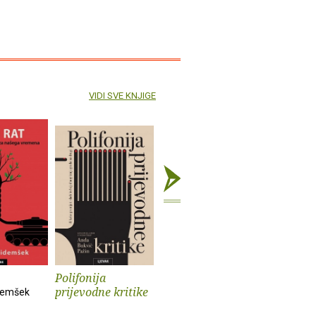
VIDI SVE KNJIGE
Polifonija
Prokleti muški
Iz života
prijevodne kritike
psa
demšek
Andrev Walden
Sander Kol