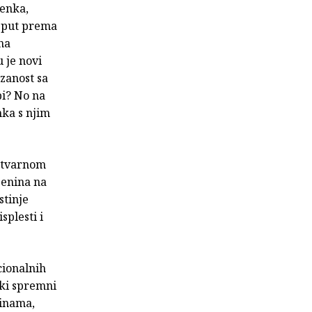
lenka,
i put prema
na
u je novi
ezanost sa
bi? No na
nka s njim
 stvarnom
penina na
stinje
splesti i
cionalnih
eki spremni
ninama,