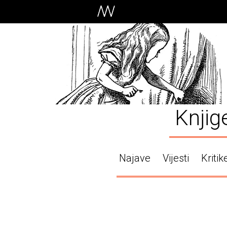
Knjig
Najave
Vijesti
Kritik