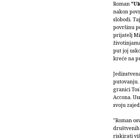
Roman
"Uk
nakon povr
slobodi. Ta
površinu po
prijatelj M
životinjam
put joj usk
kreće na put
Jedinstvena
putovanju.
granici Tos
Accona. Usr
svoju zajed
"Roman osv
društvenih
riskirati v