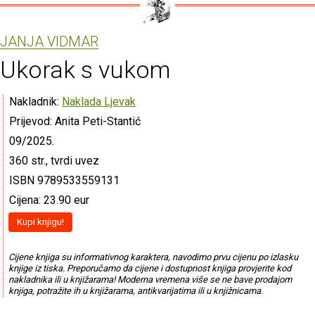
JANJA VIDMAR
Ukorak s vukom
Nakladnik:
Naklada Ljevak
Prijevod: Anita Peti-Stantić
09/2025.
360 str., tvrdi uvez
ISBN 9789533559131
Cijena: 23.90 eur
Kupi knjigu!
Cijene knjiga su informativnog karaktera, navodimo prvu cijenu po izlasku
knjige iz tiska. Preporučamo da cijene i dostupnost knjiga provjerite kod
nakladnika ili u knjižarama! Moderna vremena više se ne bave prodajom
knjiga, potražite ih u knjižarama, antikvarijatima ili u knjižnicama.